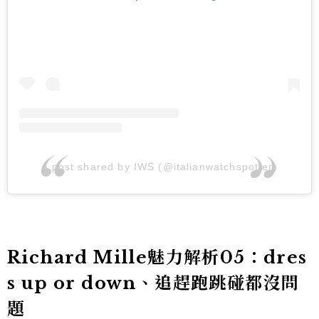
A post shared by IWS (@italianwatchspotter)
Richard Mille魅力解析05：dres
s up or down、追趕跑跳碰都沒問
題