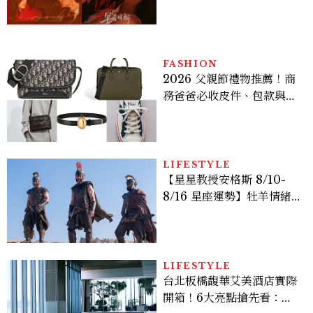
激吻獲讚慾感天花板
FASHION
2026 父親節禮物推薦！商
務爸爸必收皮件、包款與鞋
履一次看
LIFESTYLE
【星星教授安格斯 8/10-
8/16 星座運勢】牡羊情緒
變敏感，雙子人際吸引力爆
棚
LIFESTYLE
台北板橋馥華艾美酒店實際
開箱！6大亮點搶先看：新