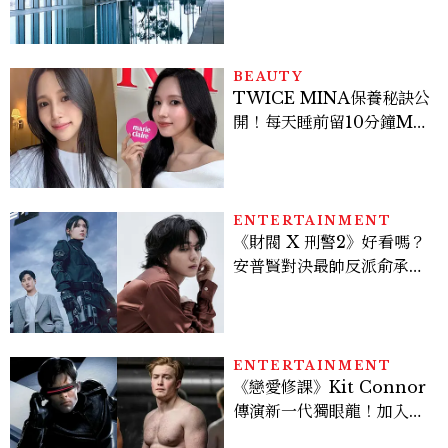
北最新旅宿地標、高空泳
池、客房藏奢華細節
BEAUTY
TWICE MINA保養秘訣公
開！每天睡前留10分鐘ME
TIME、定期皮拉提斯，6
個日常習慣養出牛奶肌
ENTERTAINMENT
《財閥 X 刑警2》好看嗎？
安普賢對決最帥反派俞承
豪，鄭恩彩接棒女主，開專
機、刷黑卡，用錢輾壓罪犯
的陳利手回來了，這次能玩
多大？
ENTERTAINMENT
《戀愛修課》Kit Connor
傳演新一代獨眼龍！加入新
版《X戰警》，可望搭檔