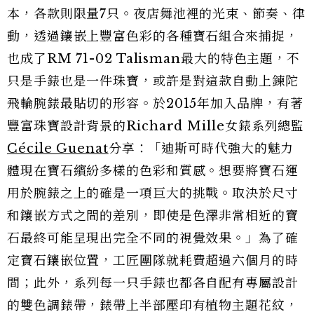
本，各款則限量7只。夜店舞池裡的光束、節奏、律
動，透過鑲嵌上豐富色彩的各種寶石組合來捕捉，
也成了RM 71-02 Talisman最大的特色主題，不
只是手錶也是一件珠寶，或許是對這款自動上鍊陀
飛輪腕錶最貼切的形容。於2015年加入品牌，有著
豐富珠寶設計背景的Richard Mille女錶系列總監
Cécile Guenat
分享：「迪斯可時代強大的魅力
體現在寶石繽紛多樣的色彩和質感。想要將寶石運
用於腕錶之上的確是一項巨大的挑戰。取決於尺寸
和鑲嵌方式之間的差別，即使是色澤非常相近的寶
石最終可能呈現出完全不同的視覺效果。」為了確
定寶石鑲嵌位置，工匠團隊就耗費超過六個月的時
間；此外，系列每一只手錶也都各自配有專屬設計
的雙色調錶帶，錶帶上半部壓印有植物主題花紋，