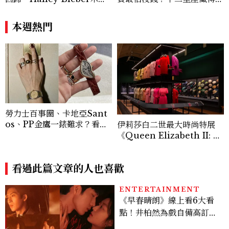
如何戴得時髦：這款Miu Mi
深的金錢焦慮，「這星座」比
u髮箍未開賣先爆紅！
價半天，最後卻買最貴的
本週熱門
勞力士百事圈、卡地亞Sant
os、PP金鷹一錶難求？看二
伊莉莎白二世最大時尚特展
手錶的選購指南
《Queen Elizabeth II: H
er Life in Style》開箱！3
00件英國女王服裝、婚紗、
看過此篇文章的人也喜歡
加冕禮服一次看
ENTERTAINMENT
《早春晴朗》線上看6大看
點！井柏然為戲自備高訂，
孫千苦等地下戀轉正，雨夜