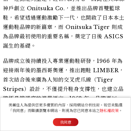
神戶創立 Onitsuka Co.，並推出品牌首雙籃球
鞋，希望透過運動激勵下一代，也開啟了日本本土
運動鞋品牌的新篇章，而 Onitsuka Tiger 則成
為品牌最初使用的重要名稱，奠定了日後 ASICS
誕生的基礎。
品牌成立後持續投入專業運動鞋研發，1966 年為
迎接兩年後的墨西哥奧運，推出跑鞋 LIMBER，
首次結合後來廣為人知的交叉虎爪線（Tiger
Stripes）設計，不僅提升鞋身支撐性，也建立品
牌極具辨識度的視覺語言。1968 年，品牌再以
美麗佳人為提供您更多優質的內容，採用網站分析技術。若您未點選
LIMBER 為基礎改良，正式推出 MEXICO
「我同意」而繼續瀏覽本網站，則視為您已同意本站之
隱私權政策
。
66，並因墨西哥奧運而命名。這雙鞋兼具運動性能
我同意
與流線外型，不只成為 Onitsuka Tiger 最具代