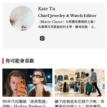
Kate Tu
Chief Jewelry & Watch Editor
《Marie Claire》全媒體珠寶鐘錶主編。
有臺灣及英國倫敦的求學、職場經驗，主修
新聞學和時尚媒體。累積十年以上的《美麗
佳人》編輯工作內容，包括錶展等國際活動
採訪、珠寶市場動態等專題，及視覺拍攝執
行。用貼近生活且具知識性的視角，發掘珠
寶腕錶的細節美。Email：kate_tu@mc
tw.com.tw
你可能會喜歡
90年代校園風「波浪髮箍」
獅子座看起來花錢不手軟，其
回歸，Hailey Bieber示範
實最怕沒錢？十二星座藏得最