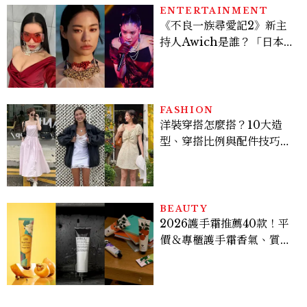
ENTERTAINMENT
《不良一族尋愛記2》新主
持人Awich是誰？「日本嘻
哈女王」人生比節目更抓
馬：25歲喪夫、家中遭槍擊
掃射
FASHION
洋裝穿搭怎麼搭？10大造
型、穿搭比例與配件技巧一
次看
BEAUTY
2026護手霜推薦40款！平
價＆專櫃護手霜香氣、質
地、使用評價