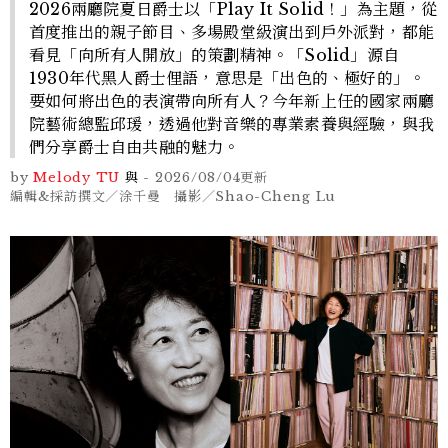
2026兩廳院夏日爵士以「Play It Solid！」為主題，從
首度推出的親子節目、多場殿堂級演出到戶外派對，都能
看見「向所有人開放」的策劃精神。「Solid」源自
1930年代黑人爵士俚語，意思是「出色的、極好的」。
要如何將出色的表演帶向所有人？今年新上任的國家兩廳
院藝術總監邱瑗，透過他對音樂的專業素養與經驗，與我
們分享爵士自由共融的魅力。
by
Melody TU
與
-
2026/08/04
更新
編輯&採訪撰文／涂千曼 攝影／Shao-Cheng Lu