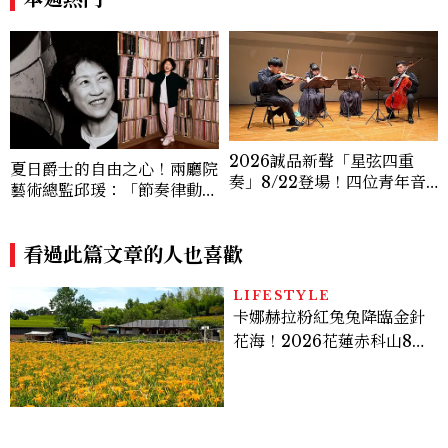
2026誠品新聲「星弦四重
夏日爵士的自由之心！兩廳院
奏」8/22登場！四位青年音
藝術總監邱瑗：「節奏律動和
樂家演繹三部經典作品，帶來
身體有關。身體開放了，感知
跨越時代的古典音樂盛宴
就會開放。」
看過此篇文章的人也喜歡
LIFESTYLE
卡娜赫拉粉紅兔兔降臨金針
花海！2026花蓮赤科山8月
迎滿開花期，40公頃金色花
毯＋夢幻打卡攻略