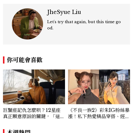
JheSyue Liu
Let's try that again, but this time go
od.
你可能會喜歡
巨蟹座記仇怎麼哄？12星座
《不良一族2》彩朱IG粉絲暴
真正願意原諒的關鍵，「這星
漲！私下熱愛精品穿搭、經營
座」道歉沒用，要看你下一次
服飾品牌，堪稱品味最好女成
怎麼做
員
本週熱門