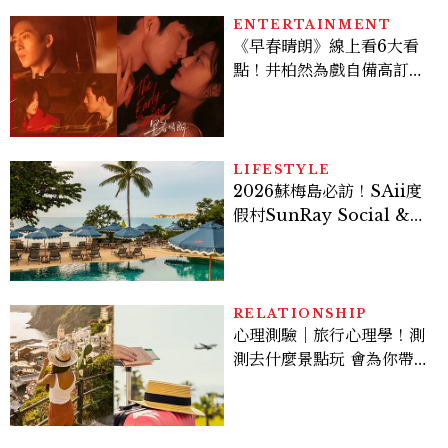
ENTERTAINMENT
《早春晴朗》線上看6大看
點！井柏然為戲自備高訂，
孫千苦等地下戀轉正，雨夜
激吻獲讚慾感天花板
LIFESTYLE
2026蘇梅島必訪！SAii度
假村SunRay Social &
Swim Club全新開箱，6
大亮點體驗懶人包
RELATIONSHIP
心理測驗｜旅行心理學！測
測去什麼景點玩 會為你帶來
好運