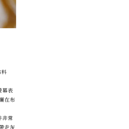
布料
螢幕表
灑在布
件非常
帶走灰