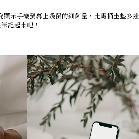
顯示手機螢幕上殘留的細菌量，比馬桶坐墊多達3
快筆記起來吧！