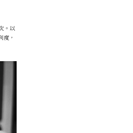
次。以
利度，