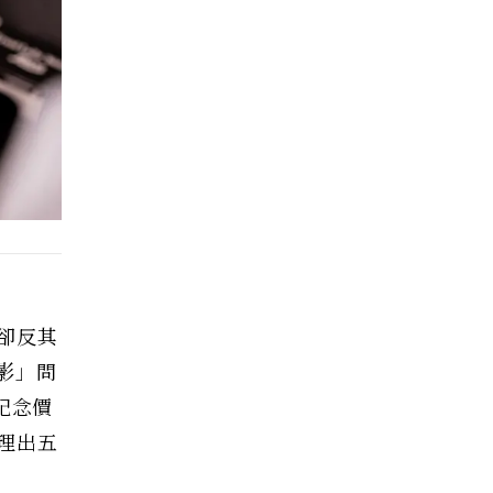
卻反其
影」問
紀念價
理出五