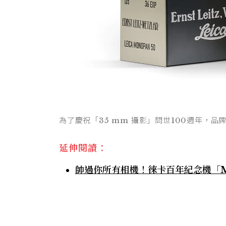
為了慶祝「35 mm 攝影」問世100週年，品
延伸閱讀：
帥過你所有相機！徠卡百年紀念機「M1