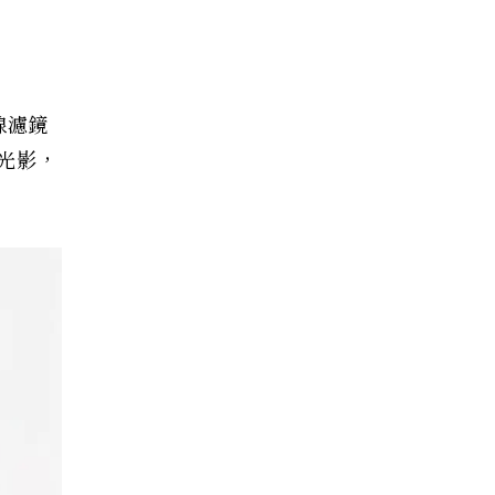
線濾鏡
光影，