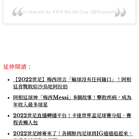
A post shared by FIFA World Cup (@fifaworldcup)
延伸閱讀：
【2022世足】梅西坦言「輸球沒有任何藉口」！阿根
廷首戰敗給沙烏地阿拉伯
阿根廷球神「梅西Messi」8個故事！擊敗疾病，成為
年收入最多球星
2022世足直播轉播平台！卡達世界盃足球賽分組、賽
程表懶人包
2022世足帥哥來了！各國鮮肉足球員IG通通追起來，