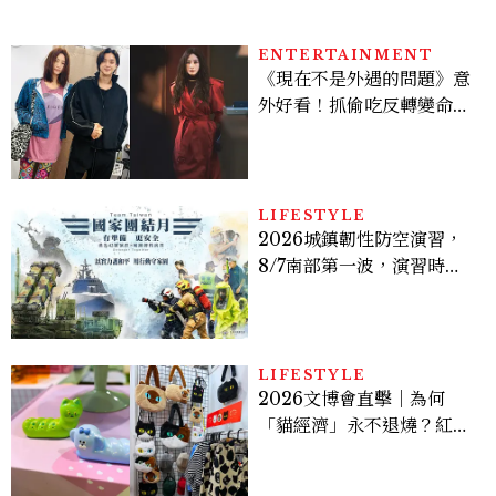
ENTERTAINMENT
《現在不是外遇的問題》意
外好看！抓偷吃反轉變命
案？金憓秀傳奇美腿被讚
爆、金智勳大秀腹肌，曹汝
貞雙影后飆戲，線上看7大
看點懶人包
LIFESTYLE
2026城鎮韌性防空演習，
8/7南部第一波，演習時
間、可以出門嗎？罰款懶人
包
LIFESTYLE
2026文博會直擊｜為何
「貓經濟」永不退燒？紅到
國際的台灣療癒插畫、曼谷
新潮貓系品牌，今年不能錯