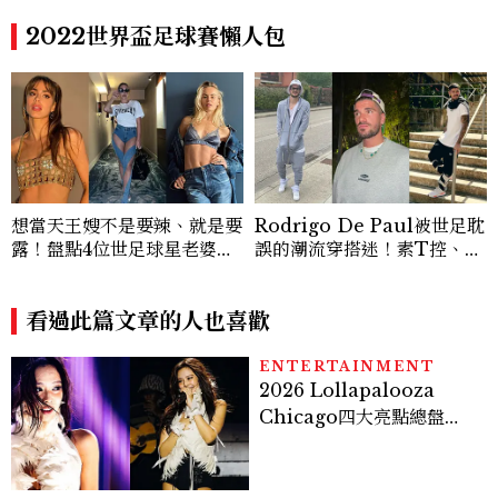
費玩到飽
帥到老的關鍵
2022世界盃足球賽懶人包
想當天王嫂不是要辣、就是要
Rodrigo De Paul被世足耽
露！盤點4位世足球星老婆都
誤的潮流穿搭迷！素T控、項
有的相同之處
鍊疊戴…巧用配件打造時髦細
節
看過此篇文章的人也喜歡
ENTERTAINMENT
2026 Lollapalooza
Chicago四大亮點總盤
點， JENNIE、 CORTIS
登台，K-POP擄獲全球！