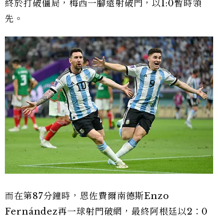
終於打破僵局，梅西一腳遠射破門，以1:0暫時領
先。
而在第87分鐘時，恩佐費爾南德斯Enzo
Fernández再一球射門破網，最終阿根廷以2：0