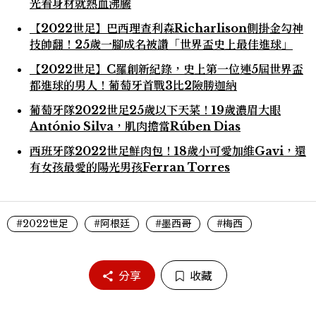
光看身材就熱血沸騰
【2022世足】巴西理查利森Richarlison側掛金勾神
技帥翻！25歲一腳成名被讚「世界盃史上最佳進球」
【2022世足】C羅創新紀錄，史上第一位連5屆世界盃
都進球的男人！葡萄牙首戰3比2險勝迦納
葡萄牙隊2022世足25歲以下天菜！19歲濃眉大眼
António Silva，肌肉擔當Rúben Dias
西班牙隊2022世足鮮肉包！18歲小可愛加維Gavi，還
有女孩最愛的陽光男孩Ferran Torres
#2022世足
#阿根廷
#墨西哥
#梅西
分享
收藏