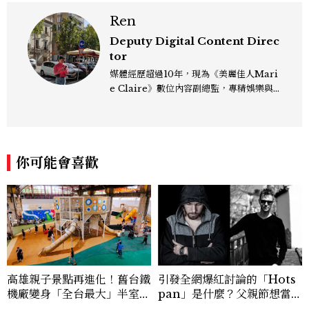
Ren
Deputy Digital Content Direc
tor
媒體經歷超過10年，現為《美麗佳人Mari
e Claire》數位內容副總監，專精娛樂與
生活風格領域，處理國內外名人消息、頒獎
典禮與大型內容企劃。 ren_chen@mct
w.com.tw
你可能會喜歡
高雄親子景點再進化！舊台鐵
引發全網爆紅討論的「Hots
機廠變身「全台最大」半室內
pan」是什麼？父親節想當天
樂園，8/8開幕、30項設施免
菜老爸並不難，掌握活到老、