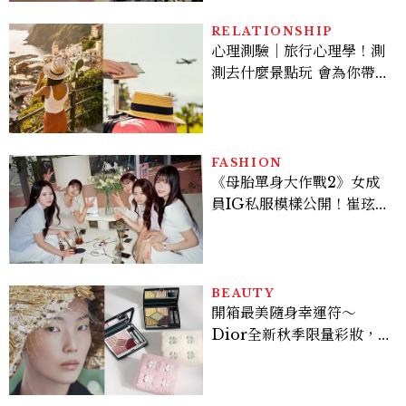
過的貓咪IP推薦
RELATIONSHIP
心理測驗｜旅行心理學！測
測去什麼景點玩 會為你帶來
好運
FASHION
《母胎單身大作戰2》女成
員IG私服模樣公開！崔玹諝
溫柔系歐膩粉絲飆漲、金秀
炫竟是低調千金？
BEAUTY
開箱最美隨身幸運符～
Dior全新秋季限量彩妝，
幸運草圖騰從眼影到唇膏外
殼都想收藏！官網 8/7 開
賣，晚一步就沒了！