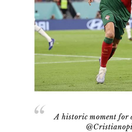
A historic moment for 
@Cristiano
p