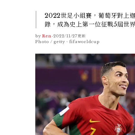
2022世足小組賽，葡萄牙對上迦納實
錄，成為史上第一位征戰5屆世
by
Ren
-
2022/11/27
更新
Photo / getty、fifaworldcup