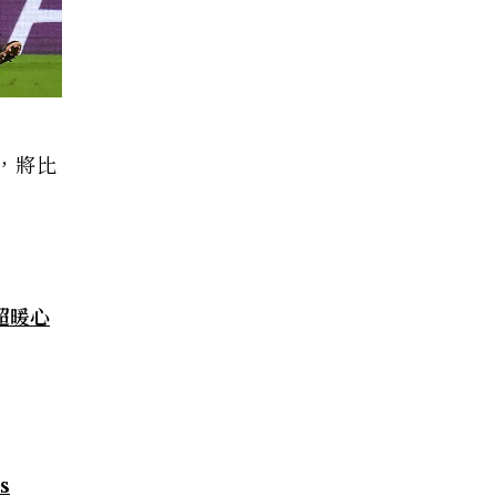
分，將比
超暖心
s