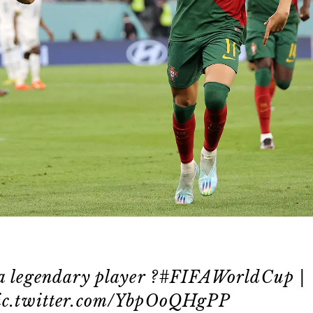
a legendary player ?
#FIFAWorldCup
|
ic.twitter.com/YbpOoQHgPP