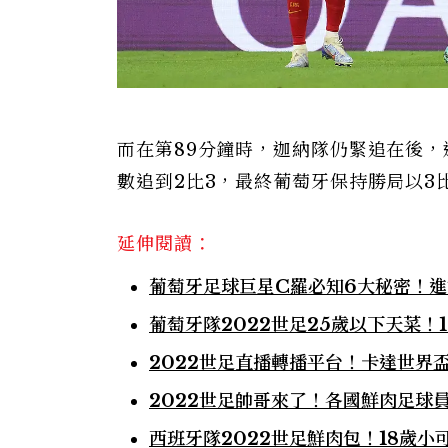
而在第89分鐘時，迦納隊仍緊追在後，迦
數追到2比3，最終葡萄牙保持勝局以3
延伸閱讀：
葡萄牙足球巨星C羅必知6大秘密！進
葡萄牙隊2022世足25歲以下天菜！19歲
2022世足直播轉播平台！卡達世界
2022世足帥哥來了！各國鮮肉足球
西班牙隊2022世足鮮肉包！18歲小可愛