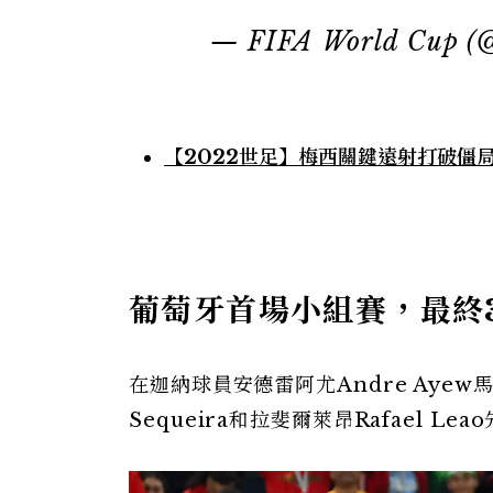
— FIFA World Cup 
【2022世足】梅西關鍵遠射打破僵
葡萄牙首場小組賽，最終
在迦納球員安德雷阿尤Andre Ayew
Sequeira和拉斐爾萊昂Rafael 