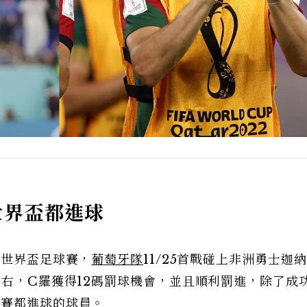
世界盃都進球
2世界盃足球賽，
葡萄牙隊
11/25首戰碰上非洲勇士迦
左右，C羅獲得12碼罰球機會，並且順利罰進，除了成
足賽都進球的球員。