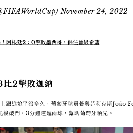
(@FIFAWorldCup)
November 24, 2022
局！阿根廷2：0擊敗墨西哥，保住晉級希望
3比2擊敗迦納
馬上跟進追平沒多久，葡萄牙球員若奧菲利克斯João Fé
Leao先後破門，3分鐘連進兩球，幫助葡萄牙領先。