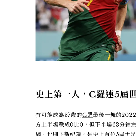
史上第一人，C羅連5屆
有可能成為37歲的
C羅
最後一舞的202
方上半場戰成0比0，但下半場63分鐘
網，也刷下新紀錄，是史上首位5屆世