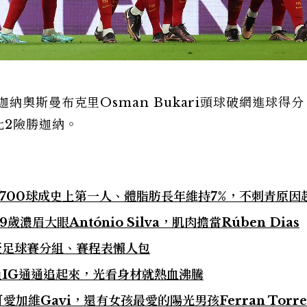
納奧斯曼布克里Osman Bukari頭球破網進球得
比2險勝迦納。
700球成史上第一人、體脂肪長年維持7%，不刺青原因
濃眉大眼António Silva，肌肉擔當Rúben Dias
盃足球賽分組、賽程表懶人包
員IG通通追起來，光看身材就熱血沸騰
加維Gavi，還有女孩最愛的陽光男孩Ferran Torre