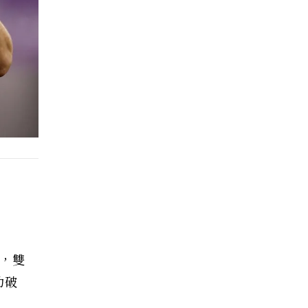
納，雙
功破