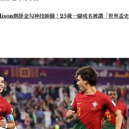
rlison側掛金勾神技帥翻！25歲一腳成名被讚「世界盃