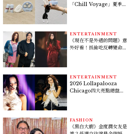
「Chill Voyage」夏季限
定系列登場，夢幻海洋藍空
間、限定彩妝、DIY吊飾一
次體驗
ENTERTAINMENT
《現在不是外遇的問題》意
外好看！抓偷吃反轉變命
案？金憓秀傳奇美腿被讚
爆、金智勳大秀腹肌，曹汝
貞雙影后飆戲，線上看7大
看點懶人包
ENTERTAINMENT
2026 Lollapalooza
Chicago四大亮點總盤
點， JENNIE、 CORTIS
登台，K-POP擄獲全球！
FASHION
《黑白大廚》金度潤女友是
誰？低調交往演員金瑞妍、