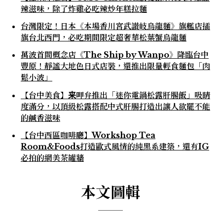
辣滋味，除了炸雞必吃辣炒年糕拉麵
台灣限定！日本《本場香川宮武讃岐烏龍麵》旗艦店插
旗台北西門，必吃期間限定超奢華松葉蟹烏龍麵
萬波首間概念店《The Ship by Wanpo》降臨台中
豐原！靜謐大地色日式店裝，還推出限量輕食麵包「肉
鬆小波」
【台中美食】来呷弁推出「迷你電鍋松露肝腸飯」吸睛
度滿分，以頂級松露搭配中式肝腸打造出讓人欲罷不能
的鹹香滋味
【台中西區咖啡廳】Workshop Tea
Room&Foods打造歐式風情的純黑系建築，還有IG
必拍的網美茶罐牆
本文圖輯