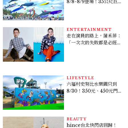
8/8~8/9登場！35公尺巨大
鯨魚首度放飛、豐富親子活
動時間懶人包
ENTERTAINMENT
走在演員的路上，蒲禾菲：
「一次次的失敗都是必經過
程，必須要經過那些練習，
才能做得好。」
LIFESTYLE
六福村史努比水樂園只到
8/30！350元、450元門票
優惠一次看，必拍造景、
SNOOPY美食可愛登場
BEAUTY
hince台北快閃店回歸！