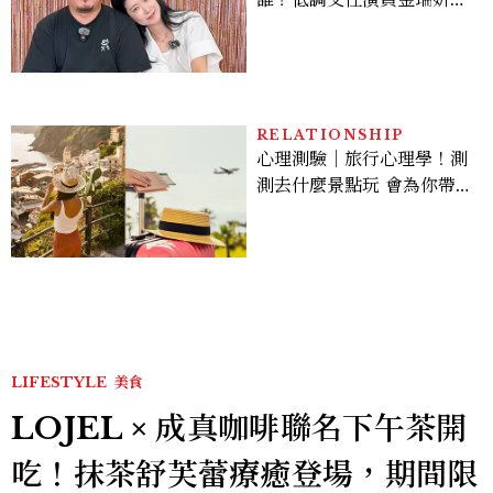
曾出演《少年法庭》，私下
極簡風穿搭是日常範本！
RELATIONSHIP
心理測驗｜旅行心理學！測
測去什麼景點玩 會為你帶來
好運
LIFESTYLE
美食
LOJEL × 成真咖啡聯名下午茶開
吃！抹茶舒芙蕾療癒登場，期間限