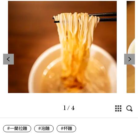
1
/
4
#一蘭拉麵
#泡麵
#杯麵