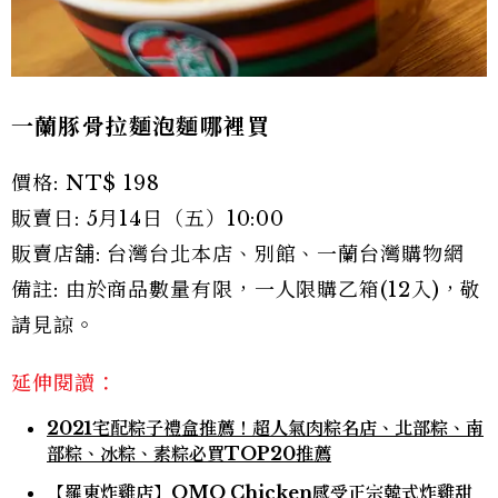
一蘭豚骨拉麵泡麵哪裡買
價格: NT$ 198
販賣日: 5月14日（五）10:00
販賣店舗: 台灣台北本店、別館、一蘭台灣購物網
備註: 由於商品數量有限，一人限購乙箱(12入)，敬
請見諒。
延伸閱讀：
2021宅配粽子禮盒推薦！超人氣肉粽名店、北部粽、南
部粽、冰粽、素粽必買TOP20推薦
【羅東炸雞店】OMO Chicken感受正宗韓式炸雞甜