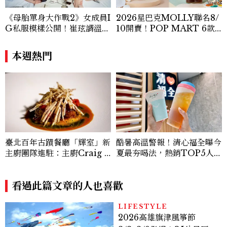
《母胎單身大作戰2》女成員I
2026星巴克MOLLY聯名8/
G私服模樣公開！崔玹諝溫柔
10開賣！POP MART 6款
系歐膩粉絲飆漲、金秀炫竟是
杯袋價格、草莓布蕾星冰樂一
低調千金？
次看
本週熱門
酷暑高溫警報！清心福全曝今
臺北百年古蹟餐廳「輝室」新
夏最夯喝法，熱銷TOP5人氣
主廚團隊進駐：主廚Craig Y
飲品一次看
ang以兒時記憶詮釋烤玉米、
炒米粉、紅豆湯勾勒現代臺灣
料理風味
看過此篇文章的人也喜歡
LIFESTYLE
2026高雄旗津風箏節