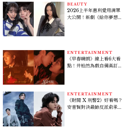
BEAUTY
2026上半年惠利愛用清單
大公開！新劇《給你夢想》
美出新高度，10款保養、香
水、護髮同款一次看
ENTERTAINMENT
《早春晴朗》線上看6大看
點！井柏然為戲自備高訂，
孫千苦等地下戀轉正，雨夜
激吻獲讚慾感天花板
ENTERTAINMENT
《財閥 X 刑警2》好看嗎？
安普賢對決最帥反派俞承
豪，鄭恩彩接棒女主，開專
機、刷黑卡，用錢輾壓罪犯
的陳利手回來了，這次能玩