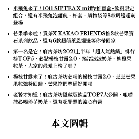
米飛兔來了！1011 SIPTEA X miffy推盲盒+飲料限定
組合，還有米飛兔泡麵碗、杯套、購物袋等8款周邊超萌
登場
芒果季來啦！貢茶X KAKAO FRIENDS推3款芒果寶
石系列飲品，還有6款超萌萊恩週邊等你帶回家
第一名是它！麻古茶坊2021上半年「超人氣熱銷」排行
榜TOP5，必點楊枝甘露2.0、搖滾波波奶茶、柳橙果
粒茶，大家的最愛上榜了嗎？
楊枝甘露來了！麻古茶坊必喝的楊枝甘露2.0、芝芝芒果
果粒強勢回歸，芒果控們準備好開喝
老饕才知道！麻古茶坊隱藏版飲品TOP7大公開，咀嚼
控必喝珍芋奶茶、還有超罪惡的流心布蕾
本文圖輯