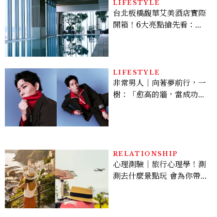
LIFESTYLE
台北板橋馥華艾美酒店實際
開箱！6大亮點搶先看：新
北最新旅宿地標、高空泳
池、客房藏奢華細節
LIFESTYLE
非常男人｜向著夢前行，一
樹：「愈高的牆，當成功爬
上去的那一刻，就愈有成就
感。」
RELATIONSHIP
心理測驗｜旅行心理學！測
測去什麼景點玩 會為你帶來
好運