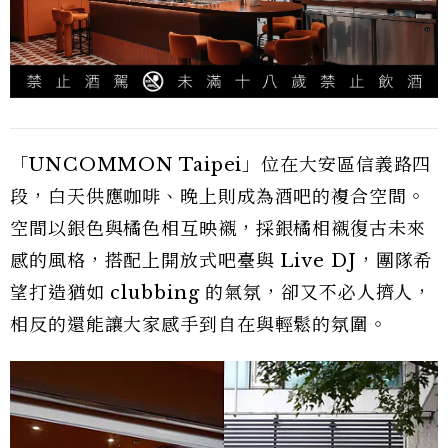
「UNCOMMON Taipei」位在大安區信義路四
段，白天供應咖啡、晚上則成為酒吧的複合空間。
空間以銀色與橘色相互映襯，採銀橘相襯復古未來
感的風格，搭配上開放式吧臺與 Live DJ，團隊希
望打造猶如 clubbing 的氣氛，卻又不必人擠人，
相反的還能讓大家感手到自在與輕鬆的氛圍。