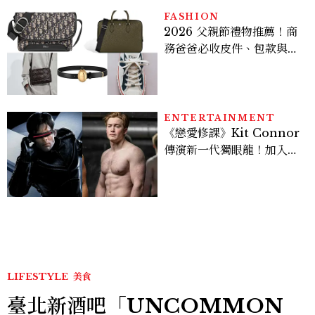
多大？
FASHION
2026 父親節禮物推薦！商
務爸爸必收皮件、包款與鞋
履一次看
ENTERTAINMENT
《戀愛修課》Kit Connor
傳演新一代獨眼龍！加入新
版《X戰警》，可望搭檔
Sadie Sink
LIFESTYLE
美食
臺北新酒吧「UNCOMMON