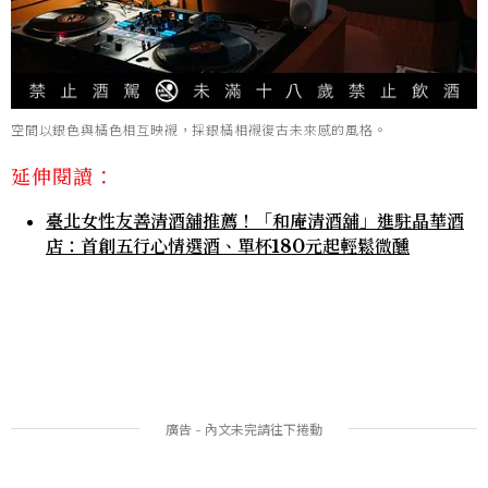
空間以銀色與橘色相互映襯，採銀橘相襯復古未來感的風格。
延伸閱讀：
臺北女性友善清酒舖推薦！「和庵清酒舖」進駐晶華酒
店：首創五行心情選酒、單杯180元起輕鬆微醺