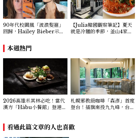
90年代校園風「波浪髮箍」
【Julia韓國觀察筆記】夏天
回歸，Hailey Bieber示範
就是冷麵的季節，釜山4家必
如何戴得時髦：這款Miu Mi
吃拌冷麵
u髮箍未開賣先爆紅！
本週熱門
2026高雄米其林必吃！當代
札幌邪教級咖啡「森彥」首度
漢方「Hābu小餐館」登港
登台！插旗南投九九峰，台灣
灣，主廚陣容、套餐價格公開
限定咖啡、絕美雪墨空間必訪
看過此篇文章的人也喜歡