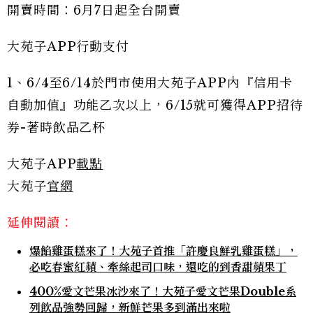
開賣時間：6月7日起全台開賣
大苑子APP行動支付
1、6/4至6/14於門市使用大苑子APP內『信用卡
自動加值』功能乙次以上，6/15就可獲得APP招待
券-著時飲品乙杯
大苑子APP
載點
大苑子
官網
延伸閱讀：
爆餡雞蛋糕來了！大苑子首推「許慶良鮮乳雞蛋糕」，
必吃春蜜紅蘋、牽絲起司口味，還吃的到香甜蘋果丁
400%愛文芒果冰沙來了！大苑子愛文芒果Double系
列飲品強勢回歸，新鮮芒果多到滿出來啦