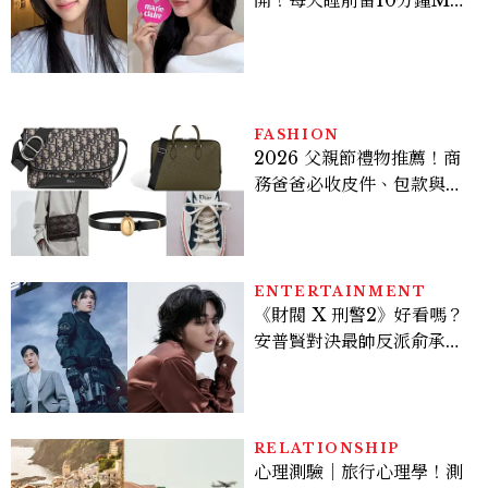
開！每天睡前留10分鐘ME
TIME、定期皮拉提斯，6
個日常習慣養出牛奶肌
FASHION
2026 父親節禮物推薦！商
務爸爸必收皮件、包款與鞋
履一次看
ENTERTAINMENT
《財閥 X 刑警2》好看嗎？
安普賢對決最帥反派俞承
豪，鄭恩彩接棒女主，開專
機、刷黑卡，用錢輾壓罪犯
的陳利手回來了，這次能玩
多大？
RELATIONSHIP
心理測驗｜旅行心理學！測