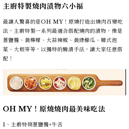
主廚特製燒肉漬物六小福
最讓人驚喜的是OH MY！原燒打造出燒肉百變吃
法，主廚特製一系列最適合搭配燒肉的漬物，像是
蔥鹽醬、黃檸檬、大蒜辣椒、黃綠櫛瓜、韓式泡
菜、大根等等，以獨特的醃漬手法，讓大家任意搭
配！
OH MY！原燒燒肉最美味吃法
1、主廚特條蔥鹽醬+牛舌