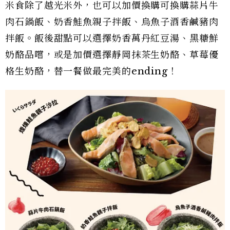
米食除了越光米外，也可以加價換購可換購蒜片牛
肉石鍋飯、奶香鮭魚親子拌飯、烏魚子酒香鹹豬肉
拌飯。飯後甜點可以選擇奶香萬丹紅豆湯、黑糖鮮
奶酪品嚐，或是加價選擇靜岡抹茶生奶酪、草莓優
格生奶酪，替一餐做最完美的ending！