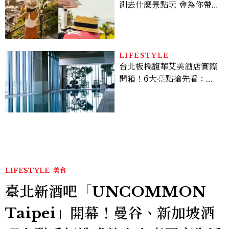
測去什麼景點玩 會為你帶來
好運
LIFESTYLE
台北板橋馥華艾美酒店實際
開箱！6大亮點搶先看：新
北最新旅宿地標、高空泳
池、客房藏奢華細節
LIFESTYLE
美食
臺北新酒吧「UNCOMMON
Taipei」開幕！曼谷、新加坡酒