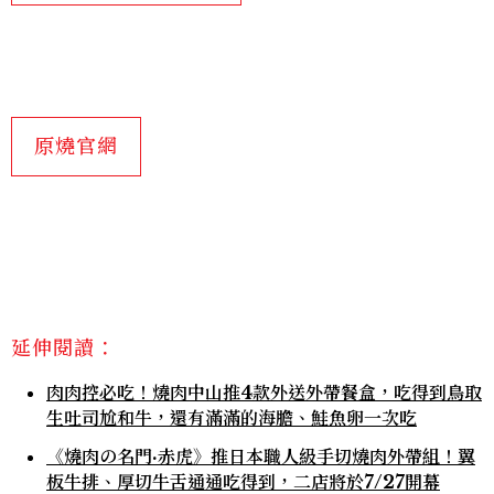
原燒官網
延伸閱讀：
肉肉控必吃！燒肉中山推4款外送外帶餐盒，吃得到鳥取
生吐司尬和牛，還有滿滿的海膽、鮭魚卵一次吃
《燒肉の名門·赤虎》推日本職人級手切燒肉外帶組！翼
板牛排、厚切牛舌通通吃得到，二店將於7/27開幕