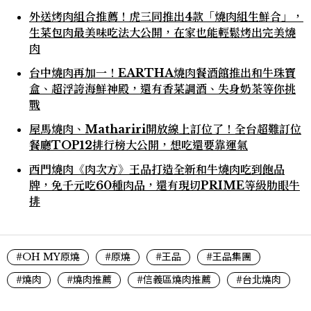
外送烤肉組合推薦！虎三同推出4款「燒肉組生鮮合」，
生菜包肉最美味吃法大公開，在家也能輕鬆烤出完美燒
肉
台中燒肉再加一！EARTHA燒肉餐酒館推出和牛珠寶
盒、超浮誇海鮮神殿，還有香菜調酒、失身奶茶等你挑
戰
屋馬燒肉、Mathariri開放線上訂位了！全台超難訂位
餐廳TOP12排行榜大公開，想吃還要靠運氣
西門燒肉《肉次方》王品打造全新和牛燒肉吃到飽品
牌，免千元吃60種肉品，還有現切PRIME等級肋眼牛
排
#OH MY原燒
#原燒
#王品
#王品集團
#燒肉
#燒肉推薦
#信義區燒肉推薦
#台北燒肉