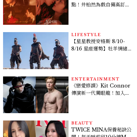
點！井柏然為戲自備高訂，
孫千苦等地下戀轉正，雨夜
激吻獲讚慾感天花板
LIFESTYLE
【星星教授安格斯 8/10-
8/16 星座運勢】牡羊情緒
變敏感，雙子人際吸引力爆
棚
ENTERTAINMENT
《戀愛修課》Kit Connor
傳演新一代獨眼龍！加入新
版《X戰警》，可望搭檔
Sadie Sink
BEAUTY
TWICE MINA保養秘訣公