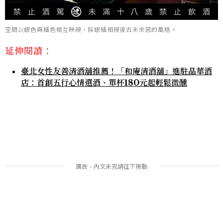
空間以銀色與橘色相互映襯，採銀橘相襯復古未來感的風格。
延伸閱讀：
臺北女性友善清酒舖推薦！「和庵清酒舖」進駐晶華酒
店：首創五行心情選酒、單杯180元起輕鬆微醺