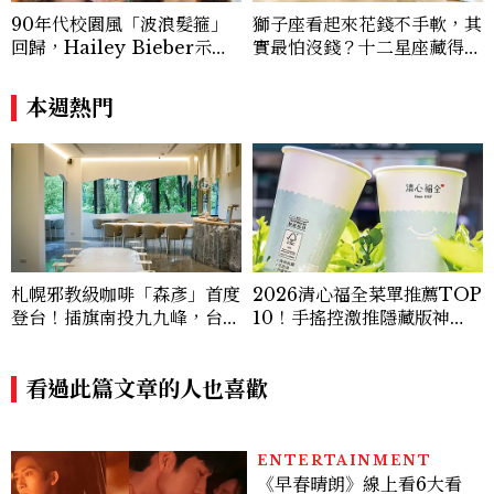
90年代校園風「波浪髮箍」
獅子座看起來花錢不手軟，其
回歸，Hailey Bieber示範
實最怕沒錢？十二星座藏得最
如何戴得時髦：這款Miu Mi
深的金錢焦慮，「這星座」比
u髮箍未開賣先爆紅！
價半天，最後卻買最貴的
本週熱門
札幌邪教級咖啡「森彥」首度
2026清心福全菜單推薦TOP
登台！插旗南投九九峰，台灣
10！手搖控激推隱藏版神
限定咖啡、絕美雪墨空間必訪
飲、黃金甜度一次看
看過此篇文章的人也喜歡
ENTERTAINMENT
《早春晴朗》線上看6大看