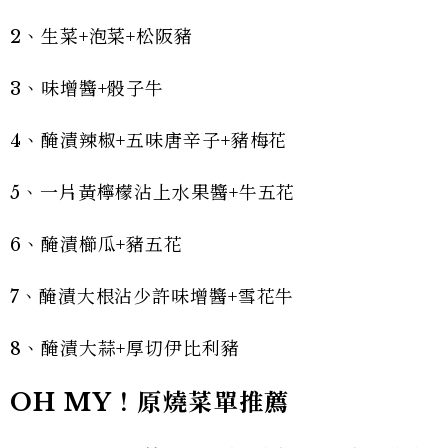
2、生菜+泡菜+松阪豬
3、味增醬+骰子牛
4、醃漬辣椒+五味唐辛子+豬梅花
5、一片黃檸檬沾上水果醬+牛五花
6、醃漬櫛瓜+豬五花
7、醃漬大根沾少許味增醬+雪花牛
8、醃漬大蒜+厚切伊比利豬
OH MY！原燒菜單推薦