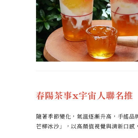
春陽茶事x宇宙人聯名推
隨著季節變化，氣溫逐漸升高，手搖品
芒柳冰沙」，以高顏值視覺與清新口感