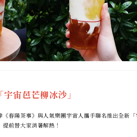
「宇宙芭芒柳冰沙」
牌《春陽茶事》與人氣樂團宇宙人攜手聯名推出全新「
，提前替大家消暑解熱！