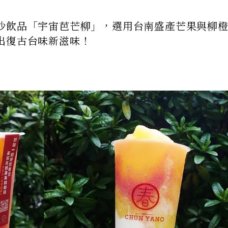
沙飲品「宇宙芭芒柳」，選用台南盛產芒果與柳
出復古台味新滋味！