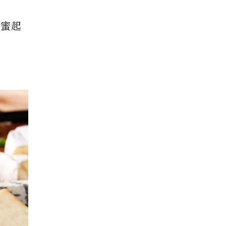
蜂蜜起
！