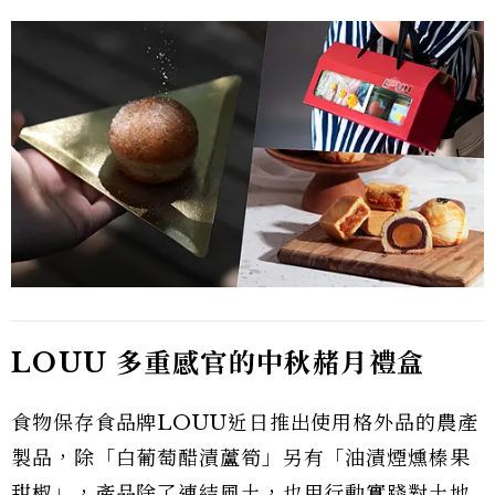
LOUU 多重感官的中秋赭月禮盒
食物保存食品牌LOUU近日推出使用格外品的農產
製品，除「白葡萄醋漬蘆筍」另有「油漬煙燻榛果
甜椒」，產品除了連結風土，也用行動實踐對土地