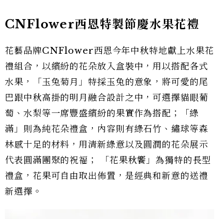
CNFlower西恩特製節慶水果花禮
花藝品牌CNFlower西恩今年中秋特地獻上水果花
禮組合，以繽紛的花朵放入盒裝中，用以搭配各式
水果，「玉兔菊月」特採玉兔的意象，將可愛的尾
巴跟中秋高掛的明月融合設計之中，可選擇貓眼葡
萄、水梨等一席豐盛繽紛的果實作為搭配；「綠
滿」則為純花朵禮盒，內容則有綠石竹、繡球等森
林感十足的材料，用清新綠意以及圓潤的花朵展示
代表圓滿團聚的祝福； 「花果秋饗」為獨特的長型
禮盒，花果可自由取出佈置，是經典和新意的送禮
新選擇。