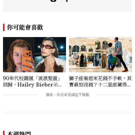
酒、設計與旅遊文化，作品有風格空間、主
廚對談等等專題，以及旅遊特輯、設計師深
度採訪。可以用觀點寫字，也習慣用一點距
離看世界。Contact: sky_chen@mctw.
你可能會喜歡
com.tw
90年代校園風「波浪髮箍」
獅子座看起來花錢不手軟，其
回歸，Hailey Bieber示範
實最怕沒錢？十二星座藏得最
如何戴得時髦：這款Miu Mi
深的金錢焦慮，「這星座」比
u髮箍未開賣先爆紅！
價半天，最後卻買最貴的
本週熱門