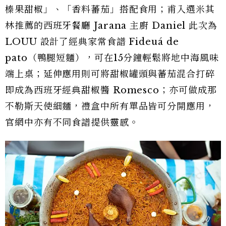
榛果甜椒」、「香料蕃茄」搭配食用；甫入選米其
林推薦的西班牙餐廳 Jarana 主廚 Daniel 此次為
LOUU 設計了經典家常食譜 Fideuá de
pato（鴨腿短麵），可在15分鐘輕鬆將地中海風味
端上桌；延伸應用則可將甜椒罐頭與蕃茄混合打碎
即成為西班牙經典甜椒醬 Romesco；亦可做成那
不勒斯天使細麵，禮盒中所有單品皆可分開應用，
官網中亦有不同食譜提供靈感。