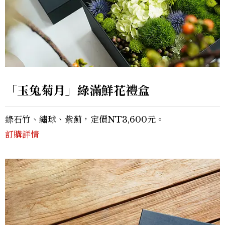
「玉兔菊月」綠滿鮮花禮盒
綠石竹、繡球、紫薊，定價NT3,600元。
訂購詳情