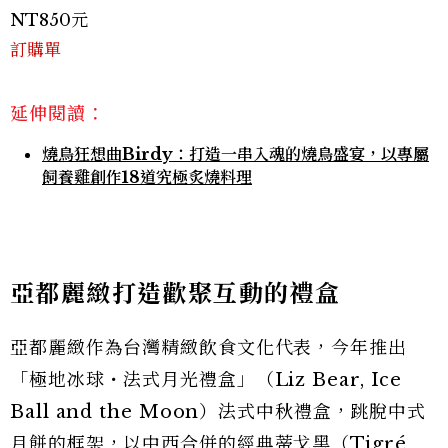
NT850元
訂購單
延伸閱讀：
燒鳥狂想曲Birdy：打造一串入魂的燒鳥盛宴，以專屬
飼養雞創作18道究極炙燒料理
亞都麗緻打造歡聚互動的禮盒
亞都麗緻作為台灣精緻飲食文化代表，今年推出
「極地冰球・法式月光禮盒」（Liz Bear, Ice
Ball and the Moon）法式中秋禮盒，跳脫中式
月餅的框架，以中西合併的經典蒂戈黑（Tigré