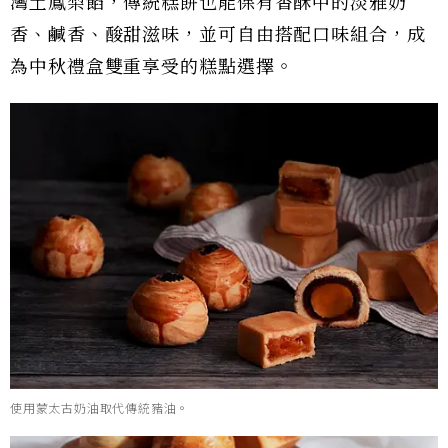
灣土鳳梨餡，傳統糕餅也能保有香酥中的淡雅奶
香、鹹香、酸甜滋味，並可自由搭配口味組合，成
為中秋禮盒雙重享受的糕點選擇。
使用蒙太古奶油取代傳統豬油。