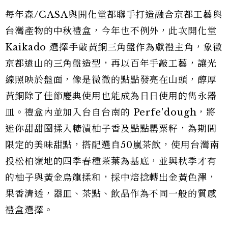
每年森/CASA與開化堂都聯手打造融合京都工藝與
台灣產物的中秋禮盒，今年也不例外，此次開化堂
Kaikado 選擇手敲黃銅三角盤作為獻禮主角，象徵
京都遠山的三角盤造型，再以百年手敲工藝，讓光
線照映於盤面，像是微微的點點發亮在山頭，醇厚
黃銅除了佳節慶典使用也能成為日日使用的雋永器
皿。禮盒內並加入台自台南的 Perfe'dough，將
迷你甜甜圈揉入糖漬柚子香及點點罌粟籽，為期間
限定的美味甜點，搭配選自50嵐茶飲，使用台灣南
投松柏嶺地的四季春種茶葉為基底，並與秋季才有
的柚子與黃金烏龍揉和，採中焙捻轉出金黃色澤，
果香清透，器皿、茶點、飲品作為不同一般的質感
禮盒選擇。