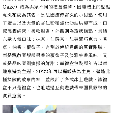
Cake）成為與眾不同的禮盒選擇，因糕體上的點點
虎斑花紋為其名，是法國流傳許久的小甜點，使用
了蛋白以及大量的杏仁粉和焦化奶油烘製而成，口
感濕潤綿密、柔軟甜香，外觀則為環狀糕點，集結
六款人氣口味：抹茶、伯爵茶、法芙娜巧克力、香
草、柚香、覆盆子，有別於傳統月餅的厚實甜膩，
而是飄散著馥郁果香的覆盆子及淡雅柚香風味，又
或是品味著剛摘採的鮮甜；而禮盒包裝歷年皆以童
趣桌遊為主題，2022年再以麗緻熊為主角，營造北
極探險的故事內容，並設計了各式冰上遊戲，讓禮
盒不只是禮盒，也能透過互動遊戲帶來團員歡聚的
實質意義。