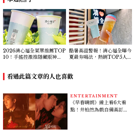
2026清心福全菜單推薦TOP
酷暑高溫警報！清心福全曝今
10！手搖控激推隱藏版神
夏最夯喝法，熱銷TOP5人氣
飲、黃金甜度一次看
飲品一次看
看過此篇文章的人也喜歡
ENTERTAINMENT
《早春晴朗》線上看6大看
點！井柏然為戲自備高訂，
孫千苦等地下戀轉正，雨夜
激吻獲讚慾感天花板
ENTERTAINMENT
《財閥 X 刑警2》好看嗎？
安普賢對決最帥反派俞承
豪，鄭恩彩接棒女主，開專
機、刷黑卡，用錢輾壓罪犯