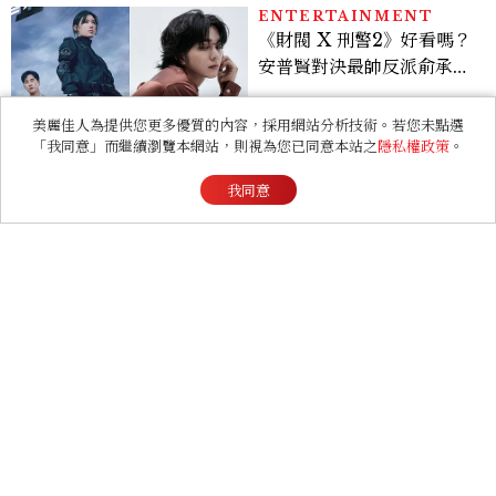
的陳利手回來了，這次能玩
多大？
BEAUTY
TWICE MINA保養秘訣公
開！每天睡前留10分鐘ME
美麗佳人為提供您更多優質的內容，採用網站分析技術。若您未點選
TIME、定期皮拉提斯，6
「我同意」而繼續瀏覽本網站，則視為您已同意本站之
隱私權政策
。
個日常習慣養出牛奶肌
我同意
RELATIONSHIP
心理測驗｜旅行心理學！測
測去什麼景點玩 會為你帶來
好運
FASHION
2026 父親節禮物推薦！商
務爸爸必收皮件、包款與鞋
履一次看