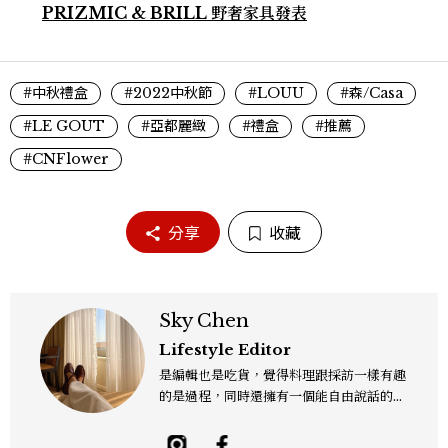
PRIZMIC & BRILL 野奢家具發表
#中秋禮盒
#2022中秋節
#LOUU
#森/Casa
#LE GOUT
#亞都麗緻
#禮盒
#推薦
#CNFlower
分享
收藏
Sky Chen
Lifestyle Editor
是編輯也是吃貨，覺得料理跟採訪一樣有趣
的是過程，同時還擁有一個能自由說話的地
方「食事，365日」。工作內容橫跨紙本雜
誌與數位平台，主要企劃與撰寫美食、美