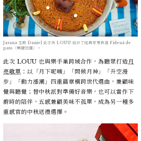
Jarana 主廚 Daniel 此次為 LOUU 設計了經典家常食譜 Fideuá de
pato（鴨腿短麵）。
此次 LOUU 也與樂手巢跨域合作，為聽眾打造
月
亮歌單
：以「月下呢喃」「問候月神」「升空漫
步」「動力漲潮」四重篇章橫跨世代選曲，兼顧味
覺與聽覺；替中秋派對準備好音樂，也可以當作下
廚時的陪伴，五感兼顧美味不孤單，成為另一種多
重感官的中秋送禮選擇。