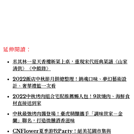
延伸閱讀：
米其林一星天香樓新菜上桌，重現宋代經典菜譜《山家
清供》《中饋錄》
2022飯店中秋節月餅總整理！銷魂口味、夢幻藝術設
計、奢華禮籃一次看
2022中秋烤肉組合宅配推薦懶人包！9款燒肉、海鮮食
材直接送到家
中秋最強烤肉醬登場！臺虎精釀攜手「調味世家－金
蘭」聯名，打造微醺酒香滋味
CNFlower夏季游牧Party！絕美花園市集與