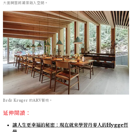
大面開窗將湖景融入空間。
Brdr Kruger 的ARV餐椅。
延伸閱讀：
讓人生更幸福的秘密：現在就來學習丹麥人的Hygge哲
學