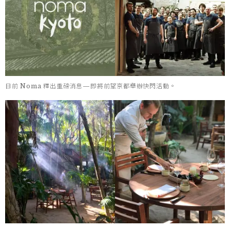
日前 Noma 釋出重磅消息—即將前望京都舉辦快閃活動。