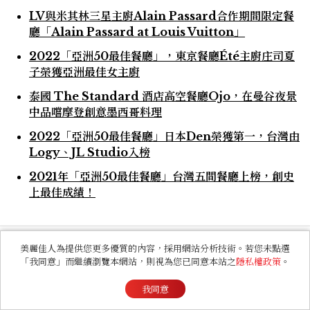
LV與米其林三星主廚Alain Passard合作期間限定餐
廳「Alain Passard at Louis Vuitton」
2022「亞洲50最佳餐廳」，東京餐廳Été主廚庄司夏
子榮獲亞洲最佳女主廚
泰國 The Standard 酒店高空餐廳Ojo，在曼谷夜景
中品嚐摩登創意墨西哥料理
2022「亞洲50最佳餐廳」日本Den榮獲第一，台灣由
Logy、JL Studio入榜
2021年「亞洲50最佳餐廳」台灣五間餐廳上榜，創史
上最佳成績！
#NOMA
#ACE Hotel
#Kyoto
#京都
美麗佳人為提供您更多優質的內容，採用網站分析技術。若您未點選
「我同意」而繼續瀏覽本網站，則視為您已同意本站之
隱私權政策
。
#日本
#餐廳
#米其林
#推薦
#丹麥
我同意
#期間限定