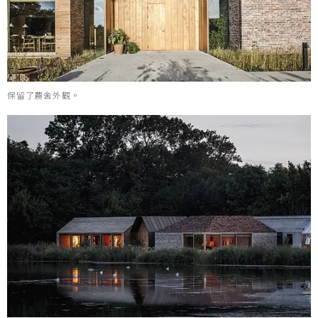
保留了農舍外觀。