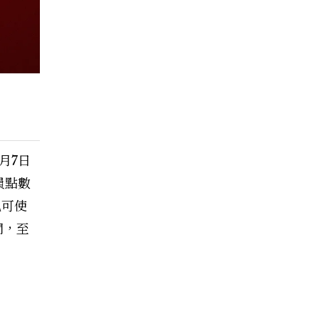
2月7日
員點數
也可使
間，至