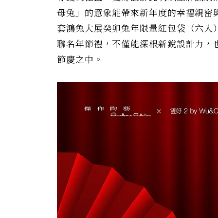
母兔」的意象能帶來新年度的幸福親密
套鴻兔大展癸卯兔年限量紅包袋（六入）、
聯名年節禮，不僅能深根新銳設計力，
節慶之中。