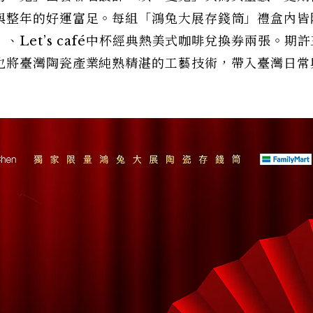
與整年的好運富足。每組「鴻兔大展存錢筒」禮盒內皆
Let’s café中杯經典熱美式咖啡兌換券兩張。期
也將臺灣陶瓷產業純熟精湛的工藝技術，帶入臺灣日常