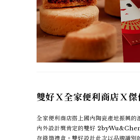
雙好Ｘ全家便利商店Ｘ傑
全家便利商店搭上國內陶瓷產地振興的
內外設計獎肯定的雙好 2byWu&Ch
存錢筒禮盒。雙好設計此次以品牌識別