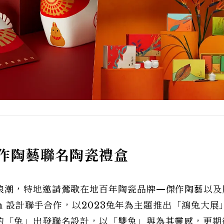
作陶藝聯名陶瓷禮盒
浪潮，特地邀請鶯歌在地百年陶瓷品牌—傑作陶藝以及
en 設計聯手合作，以2023兔年為主題推出「鴻兔大展
的「兔」出發聯名設計，以「雙兔」與為其靈感，更期