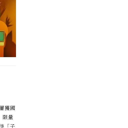
屢獲國
」限量
待「子