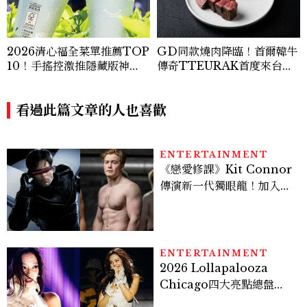
2026清心福全菜單推薦TOP
GD同款燒肉降臨！首爾韓牛
10！手搖控激推隱藏版神
傳奇TTEURAK首度來台，
飲、黃金甜度一次看
聯手梵燒肉超限量客座
看過此篇文章的人也喜歡
ENTERTAINMENT
《戀愛修課》Kit Connor
傳演新一代獨眼龍！加入新
版《X戰警》，可望搭檔
Sadie Sink
ENTERTAINMENT
2026 Lollapalooza
Chicago四大亮點總盤
點， JENNIE、 CORTIS