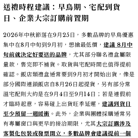
送禮時程建議：早鳥期、宅配到貨
日、企業大宗訂購前置期
2026年中秋節落在9月25日，多數品牌的早鳥優惠
集中在8月中旬到9月初，想搶最低價，
建議 8月中
旬前就決定好要送的品牌
，尤其部分聯名禮盒屬限
量款，售完即不補貨。取貨與宅配時間也值得提前
確認。飯店類禮盒通常要到9月初才開始出貨，像是
部分國際連鎖飯店自8月26日起提貨，另有部分常
溫宅配則大約是在9月4日至9月14日；若是連假前
才臨時起意，容易碰上出貨旺季延遲，
建議到貨日
至少預留一週緩衝
。此外，企業與團體採購通常另
有專屬窗口與更早的接洽期限，尤其
大宗訂購涉及
客製化包裝或發票開立，
多數品
牌會建議提前一個