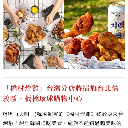
「橋村炸雞」
台灣
分店將插旗台北信
義區、板橋環球購物中心
어머! (天啊！)韓國超夯的《橋村炸雞》終於要來台
灣啦！說到韓國必吃美食，絕對不能錯過超美味的