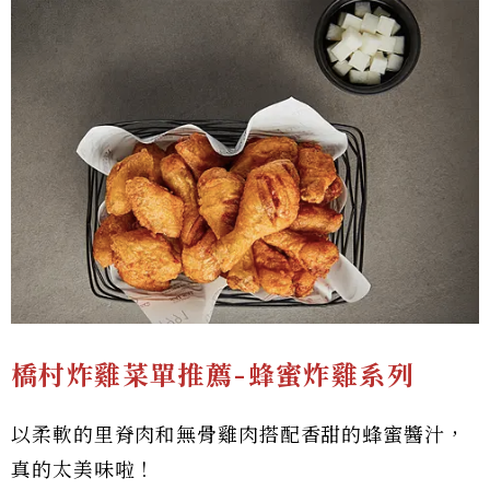
橋村炸雞菜單推薦-
蜂蜜炸雞系列
以柔軟的里脊肉和無骨雞肉搭配香甜的蜂蜜醬汁，
真的太美味啦！