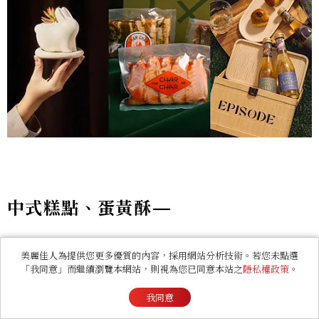
中式糕點、蛋黃酥—
2026中秋禮盒推薦｜TASTE by MMHG
美麗佳人為提供您更多優質的內容，採用網站分析技術。若您未點選
× Coffee Stopover
「我同意」而繼續瀏覽本網站，則視為您已同意本站之
隱私權政策
。
我同意
由米其林星級主廚林泉創立的電商品牌 TASTE