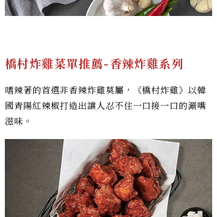
橋村炸雞菜單推薦-香辣炸雞系列
嗜辣著的首選非香辣炸雞莫屬，《橋村炸雞》以韓
國青陽紅辣椒打造出讓人忍不住一口接一口的涮嘴
滋味。