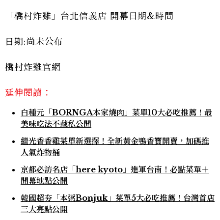
「橋村炸雞」台北信義店 開幕日期&時間
日期:尚未公布
橋村炸雞官網
延伸閱讀：
白種元「BORNGA本家燒肉」菜單10大必吃推薦！最
美味吃法不藏私公開
繼光香香雞菜單新選擇！全新黃金鴨香寶開賣，加碼推
人氣炸物桶
京都必訪名店「here kyoto」進軍台南！必點菜單＋
開幕地點公開
韓國超夯「本粥Bonjuk」菜單5大必吃推薦！台灣首店
三大亮點公開