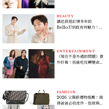
登台，K-POP擄獲全球！
BEAUTY
讓池昌旭訂情多年的
Bello.U到底有何魅力！揭
密男神發光乳霜～「肽光透
亮緊緻霜」如何打造日不落
的透亮肌，熬夜拍戲不顯疲
倦感，超神！
ENTERTAINMENT
《現在不是外遇的問題》意
外好看！抓偷吃反轉變命
案？金憓秀傳奇美腿被讚
爆、金智勳大秀腹肌，曹汝
貞雙影后飆戲，線上看7大
看點懶人包
FASHION
2026 父親節禮物推薦！商
務爸爸必收皮件、包款與鞋