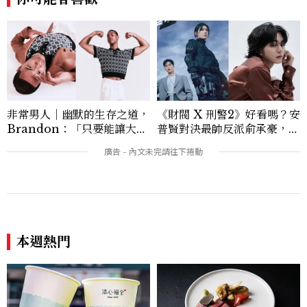
非常男人｜幽默的生存之道，
《財閥 X 刑警2》好看嗎？安
Brandon：「只要能讓大家
普賢對決最帥反派俞承豪，鄭
笑，我們就有機會玩在一起，
恩彩接棒女主，開專機、刷黑
讓敵人成為朋友。」
卡，用錢輾壓罪犯的陳利手回
來了，這次能玩多大？
本週熱門