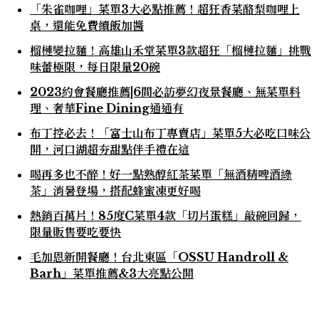
「朱雀咖哩」菜單3大必點推薦！超狂香菜酪梨咖哩上
桌，還能免費續飯加醬
榴槤變拉麵！高雄山禾堂菜單3款超狂「榴槤拉麵」挑戰
味蕾極限，每日限量20碗
2023約會餐廳推薦|6間必訪夢幻夜景餐廳、無菜單料
理、奢華Fine Dining通通有
布丁控必去！「富士山布丁專賣店」菜單5大必吃口味公
開，河口湖超夯甜點伴手禮在這
喝再多也不醉！好一點熟醇紅茶菜單「無酒精啤酒綠
茶」消暑登場，搭配蜂蜜凍更好喝
熱銷百萬片！85度C菜單4款「切片蛋糕」敲碗回歸，
限量販售要吃要快
毛加恩新開餐廳！台北東區「OSSU Handroll &
Barh」菜單推薦&3大亮點公開