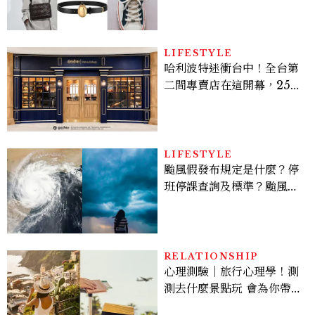
履一次看
LIFESTYLE
哈利波特迷衝台中！全台第
二間專賣店在這開幕，25週
年限定周邊、托特包太值得
入手
LIFESTYLE
颱風假發布規定是什麼？停
班停課查詢及標準？颱風假
有薪水嗎、可否拒絕上班？
RELATIONSHIP
心理測驗｜旅行心理學！測
測去什麼景點玩 會為你帶來
好運