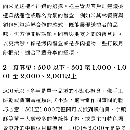
向來是送禮不出錯的選擇。送主管與客戶則建議挑
選具話題性或聯名背景的禮盒，例如米其林餐廳與
麵包冠軍跨界合作的款式，既能展現送禮者的品
味，也方便開啟話題。同事與朋友之間的禮盒則可
以更活潑，像是烤肉禮盒或是多肉植物一些打破月
餅框架、適合平輩分享的選項。
2｜預算帶：500 以下、501 至 1,000、1,0
01 至 2,000、2,001以上
500元以下多半是單一品項的小點心禮盒，像手工
餅乾或費南雪這類法式小點，適合當作同事間的輕
巧心意；501至1,000元區間可以找到蝦仙貝、芋頭
酥等單一入數較多的傳統伴手禮，或是主打特色場
景設計的中價位月餅禮盒；1,001至2,000元是最多