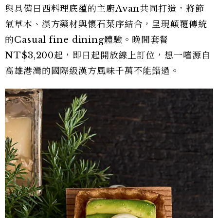
與具備日西料理底蘊的主廚Avan共同打造，將節
氣草本、漢方藥材與懷石菜序結合，呈現顛覆傳統
的Casual fine dining體驗。晚間套餐
NT$3,200起，即日起開放線上訂位，想一嚐源自
高雄港灣的國際級漢方風味千萬不能錯過。