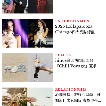
案？金憓秀傳奇美腿被讚
爆、金智勳大秀腹肌，曹汝
貞雙影后飆戲，線上看7大
看點懶人包
ENTERTAINMENT
2026 Lollapalooza
Chicago四大亮點總盤
點， JENNIE、 CORTIS
登台，K-POP擄獲全球！
BEAUTY
hince台北快閃店回歸！
「Chill Voyage」夏季限
定系列登場，夢幻海洋藍空
間、限定彩妝、DIY吊飾一
次體驗
RELATIONSHIP
心理測驗｜旅行心理學！測
測去什麼景點玩 會為你帶來
好運