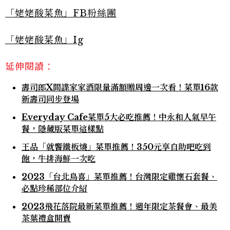
「姥姥酸菜魚」FB粉絲團
「姥姥酸菜魚」Ig
延伸閱讀：
壽司郎X間諜家家酒限量滿額贈周邊一次看！菜單16款
新壽司同步登場
Everyday Cafe菜單5大必吃推薦！中永和人氣早午
餐，隱藏版菜單這樣點
王品「就饗鐵板燒」菜單推薦！350元享自助吧吃到
飽，牛排海鮮一次吃
2023「台北鳥喜」菜單推薦！台灣限定雞懷石套餐、
必點珍稀部位介紹
2023飛花落院最新菜單推薦！週年限定茶餐會、最美
茶葉禮盒開賣