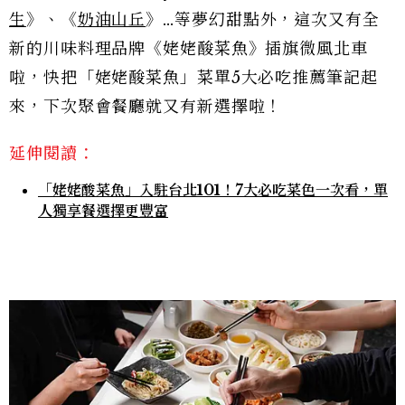
生
》、《
奶油山丘
》…等夢幻甜點外，這次又有全
新的川味料理品牌《姥姥酸菜魚》插旗微風北車
啦，快把「姥姥酸菜魚」菜單5大必吃推薦筆記起
來，下次聚會餐廳就又有新選擇啦！
延伸閱讀：
「姥姥酸菜魚」入駐台北101！7大必吃菜色一次看，單
人獨享餐選擇更豐富