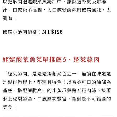
以把酥肉泡進酸菜魚湯汁中，讓酥脆外皮吸附湯
汁，口感微脆濕潤，入口感受酸辣與椒麻風味，太
涮嘴！
椒麻小酥肉價格：NT$128
姥姥酸菜魚菜單推薦5、蓬萊蒜肉
「蓬萊蒜肉」是姥姥獨創菜色之一，無論在味道還
是製作過程上，都別具特色！以香脆可口的油條為
基底，搭配清脆爽口的小黃瓜與豬五花肉絲。接著
淋上秘製蒜醬，口感層次豐富，絕對是不可錯過的
美食！