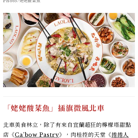
Photo/姥姥酸菜魚
「姥姥酸菜魚」插旗微風北車
北車美食林立，除了有來自宜蘭超狂的檸檬塔甜點
店《
Ca’bow Pastry
》，肉桂控的天堂《
捲捲人