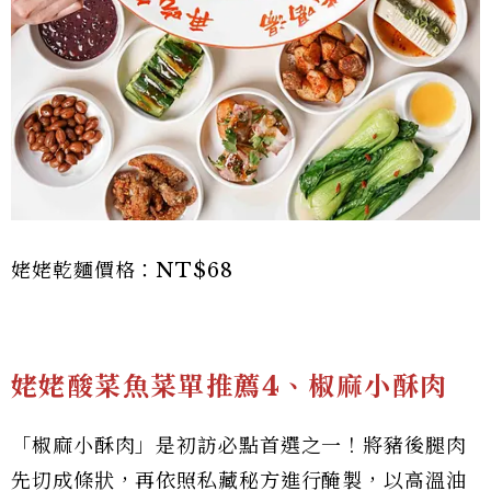
姥姥乾麵價格：NT$68
姥姥酸菜魚菜單推薦4、椒麻小酥肉
「椒麻小酥肉」是初訪必點首選之一！將豬後腿肉
先切成條狀，再依照私藏秘方進行醃製，以高溫油