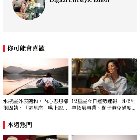
Digital Lifestyle Editor
你可能會喜歡
水瓶座外表隨和，內心思想卻
12星座今日運勢速報｜8/6牡
很固執，「這星座」嘴上說都
羊拓展事業、獅子避免過度借
可以，最後還是照自己的方式
貸
選！12星座最難被改變的一
本週熱門
面