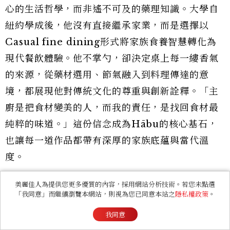
心的生活哲學，而非遙不可及的藥理知識。大學自
紐約學成後，他沒有直接繼承家業，而是選擇以
Casual fine dining形式將家族食養智慧轉化為
現代餐飲體驗。他不掌勺，卻決定桌上每一縷香氣
的來源，從藥材選用、節氣融入到料理傳達的意
境，都展現他對傳統文化的尊重與創新詮釋。「主
廚是把食材變美的人，而我的責任，是找回食材最
純粹的味道。」這份信念成為Hābu的核心基石，
也讓每一道作品都帶有深厚的家族底蘊與當代溫
度。
美麗佳人為提供您更多優質的內容，採用網站分析技術。若您未點選
「我同意」而繼續瀏覽本網站，則視為您已同意本站之
隱私權政策
。
我同意