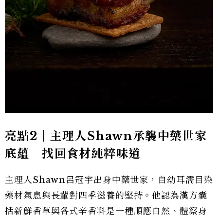
亮點2｜主理人Shawn承襲中藥世家
底蘊 找回食材純粹味道
主理人Shawn呂冠宇出身中藥世家，自幼耳濡目染
藥材氣息與長輩對四季滋養的堅持。他認為漢方囊
括新鮮香草與各式辛香料是一種順應自然、體察身