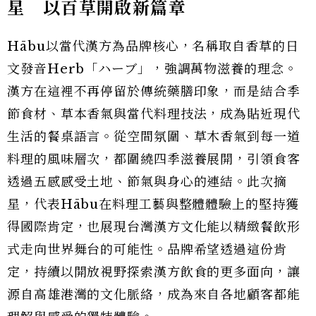
星 以百草開啟新篇章
Hābu以當代漢方為品牌核心，名稱取自香草的日
文發音Herb「ハーブ」，強調萬物滋養的理念。
漢方在這裡不再停留於傳統藥膳印象，而是結合季
節食材、草本香氣與當代料理技法，成為貼近現代
生活的餐桌語言。從空間氛圍、草木香氣到每一道
料理的風味層次，都圍繞四季滋養展開，引領食客
透過五感感受土地、節氣與身心的連結。此次摘
星，代表Hābu在料理工藝與整體體驗上的堅持獲
得國際肯定，也展現台灣漢方文化能以精緻餐飲形
式走向世界舞台的可能性。品牌希望透過這份肯
定，持續以開放視野探索漢方飲食的更多面向，讓
源自高雄港灣的文化脈絡，成為來自各地顧客都能