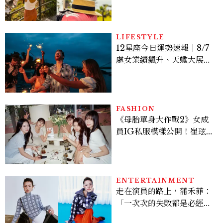
LIFESTYLE
12星座今日運勢速報｜8/7
處女業績飆升、天蠍大展宏
圖
FASHION
《母胎單身大作戰2》女成
員IG私服模樣公開！崔玹諝
溫柔系歐膩粉絲飆漲、金秀
炫竟是低調千金？
ENTERTAINMENT
走在演員的路上，蒲禾菲：
「一次次的失敗都是必經過
程，必須要經過那些練習，