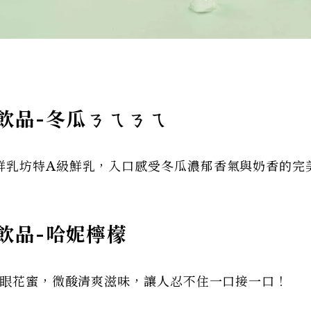
飲品-冬瓜ㄋㄟㄋㄟ
鮮乳坊特A級鮮乳，入口感受冬瓜濃郁香氣與奶香的完
飲品-哈妮檸檬
龍眼花蜜，微酸清爽滋味，讓人忍不住一口接一口！