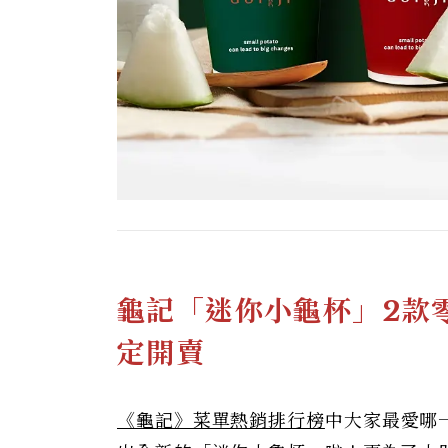
龜記「迷你小龜杯」2款
定開賣
《龜記》菜單熱銷排行榜
中大家最愛哪