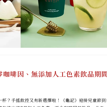
零咖啡因、無添加人工色素飲品期
一杯？手搖飲控又有新選擇啦！《龜記》迎接兒童節到