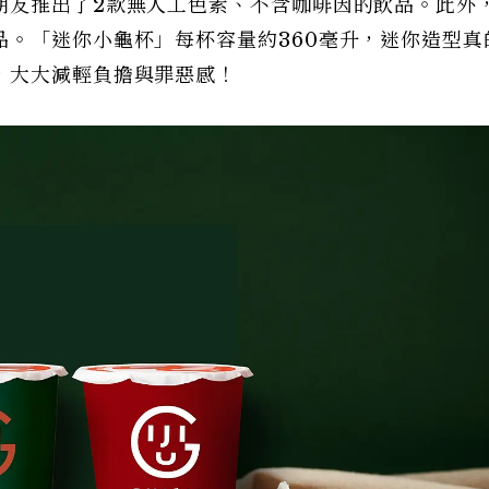
朋友推出了2款無人工色素、不含咖啡因的飲品。此外
品。「迷你小龜杯」每杯容量約360毫升，迷你造型真
，大大減輕負擔與罪惡感！