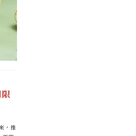
間限
來，推