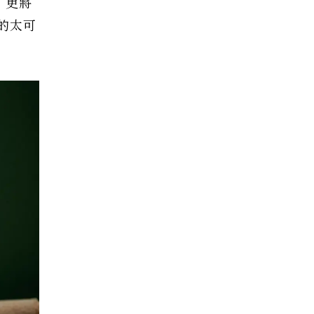
，更將
的太可