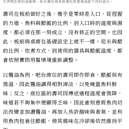
在押野主廚的理解裡，板前壽司與桌席壽司其實是兩套不同的做法。
壽司在板前做好之後，幾乎是零時差入口，從捏握
的力道、魚料與醋飯的比例，到入口時的溫度與濕
度，都必須在那一刻成立，沒有修正的空間。也因
此，板前與桌席在基礎設定上就不一樣。從米與醋
的比例、炊煮方式，到使用的器具與醋飯溫度，都
會依照實際用餐情境重新調整。
以醬油為例，吧台席位的壽司即作即食，醋飯保有
微溫，因此醬油調得相對清淡，以免掩蓋魚料鮮
味；反之，座位區的壽司因傳送過程溫度會微降，
味道若不夠集中便顯得乏味，因此會刻意將魚肉切
法改變並加濃醬油，再加入些許酸味與香氣，並利
用魚肉包裹住醋飯，使其風味在冷卻後依然維持平