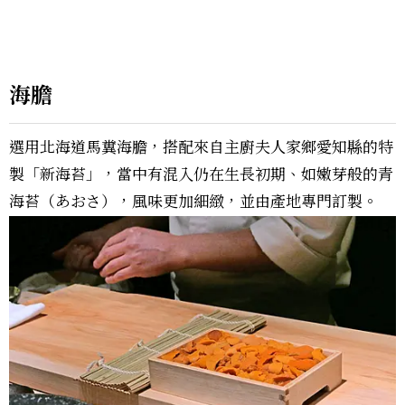
海膽
選用北海道馬糞海膽，搭配來自主廚夫人家鄉愛知縣的特
製「新海苔」，當中有混入仍在生長初期、如嫩芽般的青
海苔（あおさ），風味更加細緻，並由產地專門訂製。