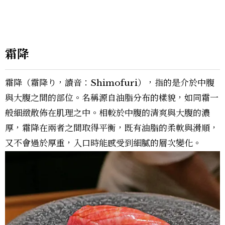
霜降
霜降（霜降り，讀音：Shimofuri），指的是介於中腹
與大腹之間的部位。名稱源自油脂分布的樣貌，如同霜一
般細緻散佈在肌理之中。相較於中腹的清爽與大腹的濃
厚，霜降在兩者之間取得平衡，既有油脂的柔軟與滑順，
又不會過於厚重，入口時能感受到細膩的層次變化。