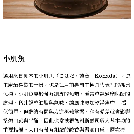
小肌魚
選用來自熊本的小肌魚（こはだ，讀音：Kohada），是
主廚最喜歡的一貫，也是江戶前壽司中極具代表性的經典
魚種。小肌魚屬於帶有銀皮的魚類，通常會經過鹽與醋的
處理，藉此調整油脂與氣味，讓風味更加乾淨集中。 看
似簡單，但醃漬時間與力道極難掌握，稍有偏差就會影響
整體口感與平衡，因此也常被視為判斷壽司職人基本功的
重要指標。入口時帶有細緻的酸香與緊實口感，層次清