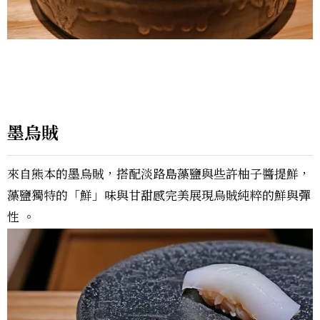
墨烏賊
來自熊本的墨烏賊，搭配淡路島藻鹽與些許柚子醬提鮮，
藻鹽獨特的「鮮」味與甘甜感完美展現烏賊純粹的鮮與彈
性 。