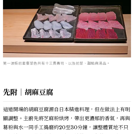
第一波板前套餐菜色共有十三貫壽司、以及前菜、甜點與湯品。
先附｜胡麻豆腐
這道開場的胡麻豆腐源自日本精進料理，但在做法上有明
顯調整。主廚先將芝麻粉烘烤，帶出更濃郁的香氣，再與
葛粉與水一同手工搗磨約20至30分鐘，讓整體質地不只