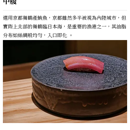
中腹
選用京都舞鶴產鮪魚，京都雖然多半被視為內陸城市，但
實際上北部的舞鶴臨日本海，是重要的漁港之一，其油脂
分布如絲綢般均勻，入口即化 。