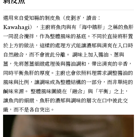
剝皮魚
選用來自愛知縣的剝皮魚（皮剥ぎ，讀音：
Kawahagi），主廚將魚肉與有「海中鵝肝」之稱的魚肝
一同混合攪拌，作為整體風味的基底。不同於直接將肝置
於上方的做法，這樣的處理方式能讓濃郁與清爽在入口時
自然融合，而不會彼此分離。 調味上加入醬油、蔥與
薑，先將蔥薑細緻處理後與醬油調和，帶出清爽的辛香，
同時平衡魚肝的厚度。主廚也會依照料理需求調整醬油的
風味與比例，讓調味成為整體結構的一部分，而非單純的
鹹味來源。 整體風味圍繞在「融合」與「平衡」之上，
讓魚肉的細緻、魚肝的濃郁與調味的層次在口中彼此交
織，而不是各自突出。