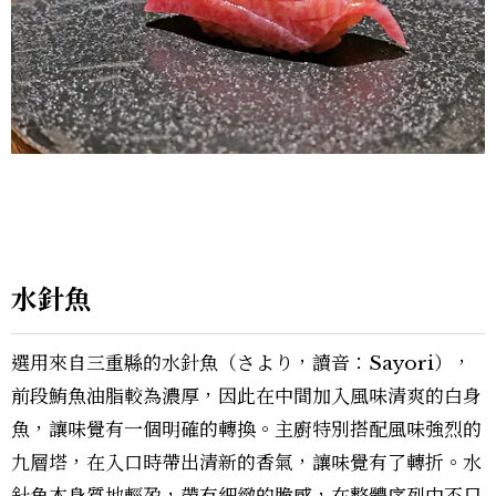
水針魚
選用來自三重縣的水針魚（さより，讀音：Sayori），
前段鮪魚油脂較為濃厚，因此在中間加入風味清爽的白身
魚，讓味覺有一個明確的轉換。主廚特別搭配風味強烈的
九層塔，在入口時帶出清新的香氣，讓味覺有了轉折。水