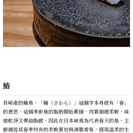
鰆
長崎產的鰆魚，「鰆（さわら）」這個字本身就有「春」
的意思，這個季節魚的脂肪開始累積，肉質細緻柔軟，味
道乾淨又帶油脂感，因此在日本被視為代表春天的魚，主
廚捕捉其春季特有的柔軟質地與清雅香氣，展現溫柔的生