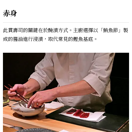
赤身
此貫壽司的關鍵在於醃漬方式。主廚選擇以「鮪魚節」製
成的醬油進行浸漬，取代常見的鰹魚基底。