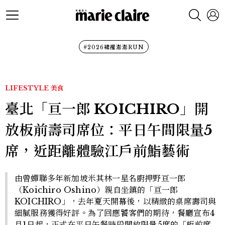
#2026裙襬澎澎RUN
LIFESTYLE
美食
臺北「亘一郎 KOICHIRO」開
放板前壽司席位：平日午間限量5
席，近距離體驗江戶前鮨藝術
由曾蟬聯多年新加坡米其林一星名廚押野亘一郎
（Koichiro Oshino）親自坐鎮的「亘一郎
KOICHIRO」，去年夏天開幕後，以精緻的桌席壽司與
細膩服務獲得好評。為了回應饕客們的期待，餐廳宣布4
月1日起，正式在平日午餐時段開放限量5席的「板前席