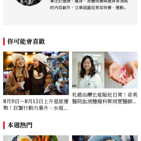
專注於健康、瘦身、身體保養與健身等領域
的內容創作，文章涵蓋從美容保養、運動健
身到生活風格等多元主題，致力於提供網友
實用且專業的資訊，作品風格親切易懂，常
以生活化的語言分享保養與健康知識，目前
在《美麗佳人》已累積了數百篇文章，持續
你可能會喜歡
為網友帶來最新的健康與美麗資訊。
乳癌治療也能貼近日常！奇美
醫院血液腫瘤科郭雨萱醫師分
8月9日～8月15日上升星座運
享：「口服化療讓乳癌不只治
勢！巨蟹行動力暴升、水瓶迎
療，也能好好兼顧生活品
新緣分
質。」
本週熱門