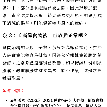
不能完全取代完整蔬果。水果、蔬菜在榨汁與過濾
過程中，部分膳食纖維會被去除，因此想增加纖
維，直接吃完整水果、蔬菜通常更理想。如果打成
不過濾的果昔，則能保留較多原本的纖維。
Q 3
：吃高纖食物後一直放屁正常嗎？
剛開始增加豆類、全穀、蔬果等高纖食物時，有些
人確實會比較容易排氣，因為部分纖維會被腸道菌
發酵。通常身體適應後會改善；如果持續出現明顯
腹痛、嚴重腹脹或排便異常，就不建議一味追求高
纖攝取量。
延伸閱讀：
最新美國《2025–2030膳食指南》大翻盤！倒置食物
金字塔回歸、蛋白質躍升C位、「這個食品」被點名全