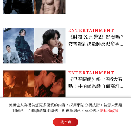
版《X戰警》，可望搭檔
Sadie Sink
ENTERTAINMENT
《財閥 X 刑警2》好看嗎？
安普賢對決最帥反派俞承
豪，鄭恩彩接棒女主，開專
機、刷黑卡，用錢輾壓罪犯
的陳利手回來了，這次能玩
多大？
ENTERTAINMENT
《早春晴朗》線上看6大看
點！井柏然為戲自備高訂，
孫千苦等地下戀轉正，雨夜
激吻獲讚慾感天花板
美麗佳人為提供您更多優質的內容，採用網站分析技術。若您未點選
「我同意」而繼續瀏覽本網站，則視為您已同意本站之
隱私權政策
。
BEAUTY
2026上半年惠利愛用清單
我同意
大公開！新劇《給你夢想》