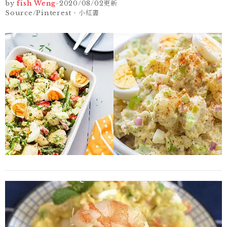
by
fish Weng
-
2020/08/02
更新
Source/Pinterest、小紅書