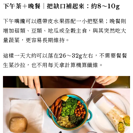
下午茶＋晚餐｜把缺口補起來：約8
～10g
下午嘴饞可以選帶皮水果搭配一小把堅果；晚餐則
增加菇類、豆類、地瓜或全穀主食，與其突然吃大
量蔬菜，更容易長期維持。
這樣一天大約可以落在26～32g左右，不需要餐餐
生菜沙拉，也不用每天拿計算機算纖維。