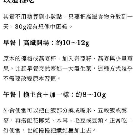
其實不用精算到小數點，只要把高纖食物分散到一
天，30g沒有想像中困難。
早餐｜高纖開場：約10
～12g
原本的優格或燕麥杯，加入奇亞籽、燕麥與少量莓
果。比起早餐突然塞進一大盤生菜，這種方式幾乎
不需要改變原本習慣。
午餐｜換主食＋加一樣：約8
～10g
外食便當可以把白飯部分換成糙米、五穀飯或藜
麥，再搭配花椰菜、木耳、毛豆或豆類。正常吃一
份便當，也能慢慢把纖維疊加上去。