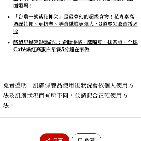
面退場！
「台農一號紫花椰菜」是最夢幻的超級食物！花青素高
過綠花椰、更抗老、膳食纖維更強大，3道零失敗食譜必
收
酪梨早餐碗3種做法：希臘優格、鷹嘴豆、抹茶版，全球
Café爆紅高蛋白早餐5分鐘在家做
免責聲明：肌膚保養品使用後狀況會依個人使用方
法及肌膚狀況而有所不同，並請配合正確使用方
法。
分享
收藏