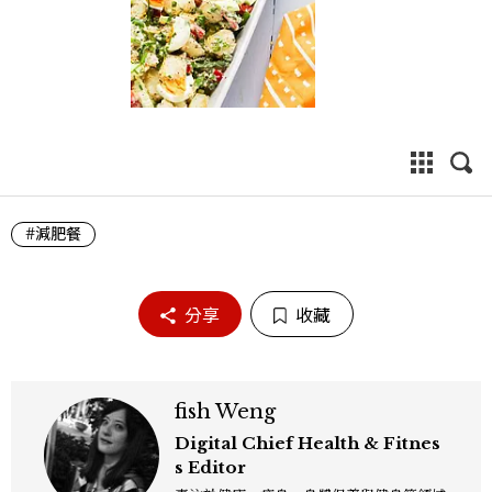
#減肥餐
分享
收藏
fish Weng
Digital Chief Health & Fitnes
s Editor