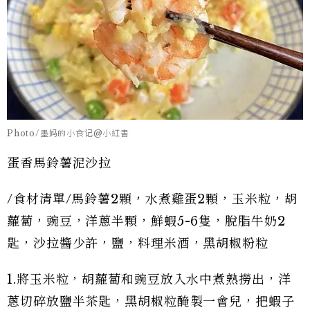
Photo/墨妈的小食记@小紅書
蛋香馬鈴薯泥沙拉
/食材清單/馬鈴薯2顆，水煮雞蛋2顆，玉米粒，胡
蘿蔔，豌豆，洋蔥半顆，鮮蝦5-6隻，脫脂牛奶2
匙，沙拉醬少許，鹽，料理米酒，黑胡椒粉粒
1.將玉米粒，胡蘿蔔和豌豆放入水中煮熟撈出，洋
蔥切碎放鹽半茶匙，黑胡椒粒醃製一會兒，把蝦子