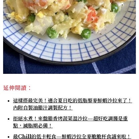
延伸閱讀：
這樣搭最完美！適合夏日吃的低脂藜麥鮮蝦沙拉來了！
內附自製油醋汁調製配方！
拒絕水煮！來盤醋香烤蔬菜溫沙拉—超好吃調醬是重
點，減脂期必備！
最Chill的低卡輕食—鮮蝦沙拉全麥脆脆杯食譜來啦！