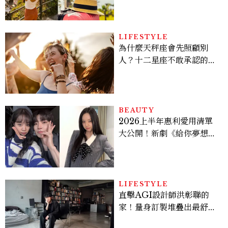
LIFESTYLE
為什麼天秤座會先照顧別
人？十二星座不敢承認的一
句話，「這星座」嘴上說沒
差，回家之後想很久
BEAUTY
2026上半年惠利愛用清單
大公開！新劇《給你夢想》
美出新高度，10款保養、香
水、護髮同款一次看
LIFESTYLE
直擊AGI設計師洪彰聯的
家！量身訂製堆疊出最舒適
的生活邏輯：「只要喜歡，