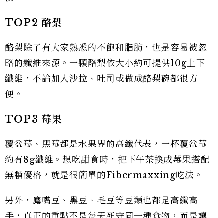
TOP2
酪梨
酪梨除了有大家熟悉的不飽和脂肪，也是容易被忽
略的纖維來源。一顆酪梨依大小約可提供10g上下
纖維，不論加入沙拉、吐司或做成酪梨碗都很方
便。
TOP3
莓果
覆盆莓、黑莓都是水果界的高纖代表，一杯覆盆莓
約有8g纖維。想吃甜食時，把下午茶換成莓果搭配
無糖優格，就是很簡單的Fibermaxxing吃法。
另外，鷹嘴豆、黑豆、毛豆等豆類也都是高纖高
手，真正的重點不是每天死守同一種食物，而是讓