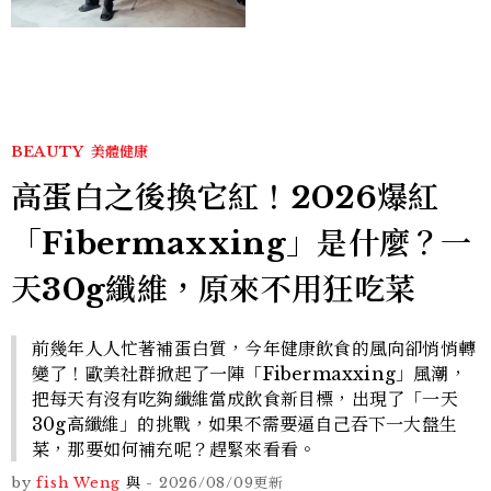
就能找到相處的方式」
BEAUTY
美體健康
高蛋白之後換它紅！2026爆紅
「Fibermaxxing」是什麼？一
天30g纖維，原來不用狂吃菜
前幾年人人忙著補蛋白質，今年健康飲食的風向卻悄悄轉
變了！歐美社群掀起了一陣「Fibermaxxing」風潮，
把每天有沒有吃夠纖維當成飲食新目標，出現了「一天
30g高纖維」的挑戰，如果不需要逼自己吞下一大盤生
菜，那要如何補充呢？趕緊來看看。
by
fish Weng
與
-
2026/08/09
更新