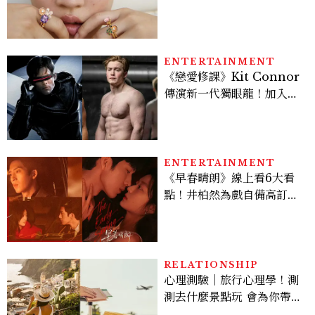
像故事
ENTERTAINMENT
《戀愛修課》Kit Connor
傳演新一代獨眼龍！加入新
版《X戰警》，可望搭檔
Sadie Sink
ENTERTAINMENT
《早春晴朗》線上看6大看
點！井柏然為戲自備高訂，
孫千苦等地下戀轉正，雨夜
激吻獲讚慾感天花板
RELATIONSHIP
心理測驗｜旅行心理學！測
測去什麼景點玩 會為你帶來
好運