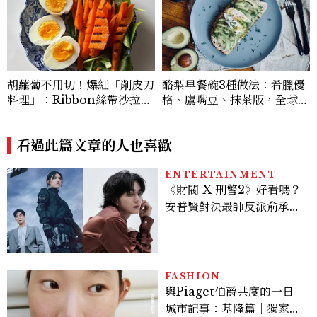
胡蘿蔔不用切！爆紅「削皮刀
酪梨早餐碗3種做法：希臘優
料理」：Ribbon絲帶沙拉、
格、鷹嘴豆、抹茶版，全球C
辣蜂蜜胡蘿蔔，在家也能完成
afé爆紅高蛋白早餐5分鐘在
家做
看過此篇文章的人也喜歡
ENTERTAINMENT
《財閥 X 刑警2》好看嗎？
安普賢對決最帥反派俞承
豪，鄭恩彩接棒女主，開專
機、刷黑卡，用錢輾壓罪犯
的陳利手回來了，這次能玩
多大？
FASHION
與Piaget伯爵共度的一日
城市記事：基隆篇｜獨家影