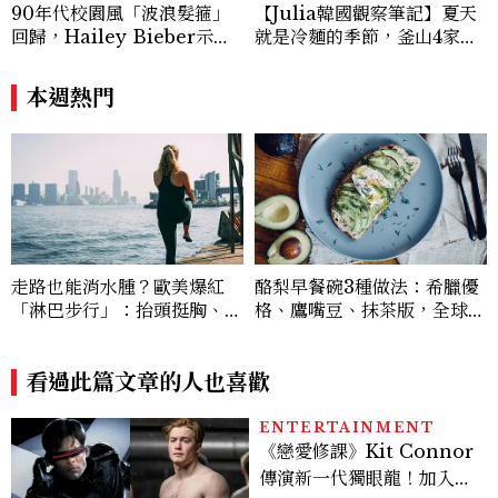
90年代校園風「波浪髮箍」
【Julia韓國觀察筆記】夏天
回歸，Hailey Bieber示範
就是冷麵的季節，釜山4家必
如何戴得時髦：這款Miu Mi
吃拌冷麵
u髮箍未開賣先爆紅！
本週熱門
走路也能消水腫？歐美爆紅
酪梨早餐碗3種做法：希臘優
「淋巴步行」：抬頭挺胸、自
格、鷹嘴豆、抹茶版，全球C
然擺手、深呼吸，每天20分
afé爆紅高蛋白早餐5分鐘在
鐘有感
家做
看過此篇文章的人也喜歡
ENTERTAINMENT
《戀愛修課》Kit Connor
傳演新一代獨眼龍！加入新