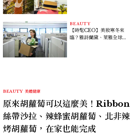
好運
BEAUTY
【時髦CEO】美妝寒冬來
臨？雅詩蘭黛、萊雅全球裁
員＋關閉官網，下一步計畫
曝光
BEAUTY
美體健康
原來胡蘿蔔可以這麼美！Ribbon
絲帶沙拉、辣蜂蜜胡蘿蔔、北非辣
烤胡蘿蔔，在家也能完成