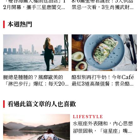
「曼谷海關大樓朗廷酒店」1
8/6關聖帝君誕辰！5大供品
2月開幕，攜手三星唐閣交織
禁忌一次看，3生肖獲武財神
湄南河畔歷史重現十九世紀暹
加持正偏財旺爆
羅繁華
本週熱門
腿總是腫腫的？風靡歐美的
酪梨別再打牛奶！今年Café
「淋巴步行」爆紅：每天20
最紅3道高顏值餐：雲朵酪梨
分鐘，走路多做這幾步就有感
早餐盤、綠女神早餐碗，5分
鐘食譜一次看
看過此篇文章的人也喜歡
LIFESTYLE
水瓶座外表隨和，內心思想
卻很固執，「這星座」嘴上
說都可以，最後還是照自己