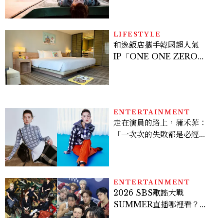
的方式選！12星座最難被改
變的一面
LIFESTYLE
和逸飯店攜手韓國超人氣
IP「ONE ONE ZERO
SEVEN」，打造療癒系快
樂狗狗主題房！全台獨家客
房、聯名好禮一次收藏
ENTERTAINMENT
走在演員的路上，蒲禾菲：
「一次次的失敗都是必經過
程，必須要經過那些練習，
才能做得好。」
ENTERTAINMENT
2026 SBS歌謠大戰
SUMMER直播哪裡看？
Stray Kids、ATEEZ等