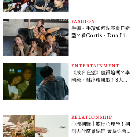
28組卡司、線上播出時間一
次看
FASHION
手鐲、手環如何點亮夏日造
型？看Cortis、Dua Lip
的穿搭示範
ENTERTAINMENT
《成名在望》值得追嗎？李
國毅、姚淳耀飆戲！8大看
點與網友殘酷評價：節奏太
慢、犯人太好猜？
RELATIONSHIP
心理測驗｜旅行心理學！測
測去什麼景點玩 會為你帶來