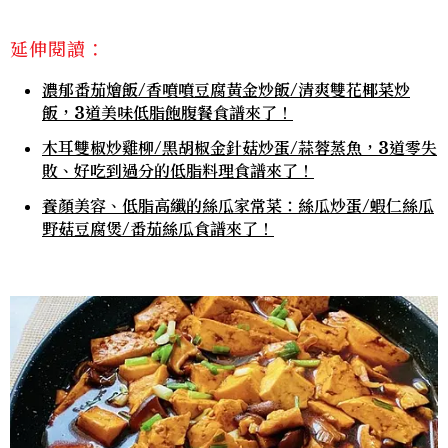
延伸閱讀：
濃郁番茄燴飯/香噴噴豆腐黃金炒飯/清爽雙花椰菜炒
飯，3道美味低脂飽腹餐食譜來了！
木耳雙椒炒雞柳/黑胡椒金針菇炒蛋/蒜蓉蒸魚，3道零失
敗、好吃到過分的低脂料理食譜來了！
養顏美容、低脂高纖的絲瓜家常菜：絲瓜炒蛋/蝦仁絲瓜
野菇豆腐煲/番茄絲瓜食譜來了！