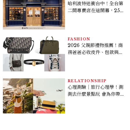
哈利波特迷衝台中！全台第
二間專賣店在這開幕，25週
年限定周邊、托特包太值得
入手
FASHION
2026 父親節禮物推薦！商
務爸爸必收皮件、包款與鞋
履一次看
RELATIONSHIP
心理測驗｜旅行心理學！測
測去什麼景點玩 會為你帶來
好運