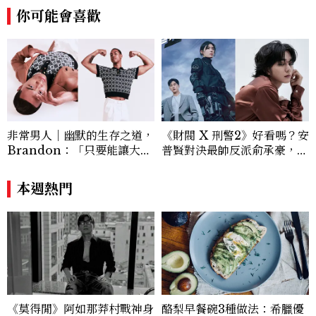
你可能會喜歡
為網友帶來最新的健康與美麗資訊。
非常男人｜幽默的生存之道，
《財閥 X 刑警2》好看嗎？安
Brandon：「只要能讓大家
普賢對決最帥反派俞承豪，鄭
笑，我們就有機會玩在一起，
恩彩接棒女主，開專機、刷黑
讓敵人成為朋友。」
卡，用錢輾壓罪犯的陳利手回
本週熱門
來了，這次能玩多大？
《莫得閒》阿如那莽村戰神身
酪梨早餐碗3種做法：希臘優