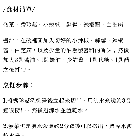
/
食材清單/
菠菜、秀珍菇、小辣椒、蒜蓉、辣椒醬、白芝麻
醬汁：在碗裡面加入切好的小辣椒、蒜蓉、辣椒
醬、白芝麻，以及少量的油激發醬料的香味；然後
加入3匙醬油、1匙蠔油、少許鹽、1匙代糖、1匙醋
之後拌勻。
烹飪步驟：
1.將秀珍菇洗乾淨後立起來切半，用沸水汆燙約3分
鐘後撈出，然後過涼水並瀝乾水。
2.菠菜也是沸水汆燙約2分鐘後可以撈出，過涼水瀝
乾水分。