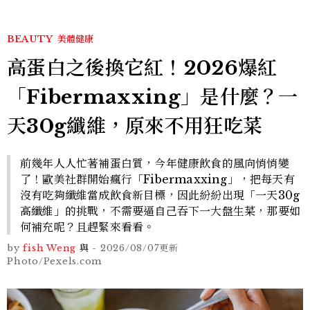
BEAUTY
美體健康
高蛋白之後換它紅！2026爆紅
「Fibermaxxing」是什麼？一
天30g纖維，原來不用狂吃菜
前幾年人人忙著補蛋白質，今年健康飲食的風向悄悄變
了！歐美社群開始瘋行「Fibermaxxing」，把每天有
沒有吃夠纖維當成飲食新目標，因此紛紛出現「一天30g
高纖維」的挑戰，不需要逼自己吞下一大盤生菜，那要如
何補充呢？且趕緊來看看。
by
fish Weng
與
-
2026/08/07
更新
Photo/Pexels.com