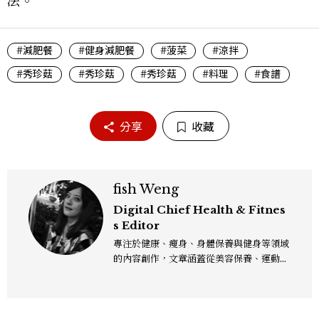
法。
#減肥餐
#健身減肥餐
#菠菜
#涼拌
#秀珍菇
#秀珍菇
#秀珍菇
#料理
#食譜
分享
收藏
fish Weng
Digital Chief Health & Fitnes
s Editor
專注於健康、瘦身、身體保養與健身等領域
的內容創作，文章涵蓋從美容保養、運動健
身到生活風格等多元主題，致力於提供網友
實用且專業的資訊，作品風格親切易懂，常
以生活化的語言分享保養與健康知識，目前
在《美麗佳人》已累積了數百篇文章，持續