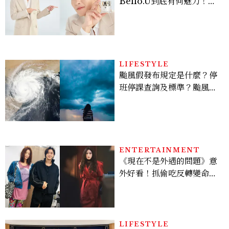
Bello.U到底有何魅力！揭
密男神發光乳霜～「肽光透
亮緊緻霜」如何打造日不落
的透亮肌，熬夜拍戲不顯疲
倦感，超神！
LIFESTYLE
颱風假發布規定是什麼？停
班停課查詢及標準？颱風假
有薪水嗎、可否拒絕上班？
ENTERTAINMENT
《現在不是外遇的問題》意
外好看！抓偷吃反轉變命
案？金憓秀傳奇美腿被讚
爆、金智勳大秀腹肌，曹汝
貞雙影后飆戲，線上看7大
看點懶人包
LIFESTYLE