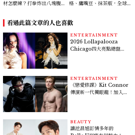
材怎麼練？打拳炸出八塊腹
格、鷹嘴豆、抹茶版，全球C
肌，HYROX挑戰也沒錯過
afé爆紅高蛋白早餐5分鐘在
家做
看過此篇文章的人也喜歡
ENTERTAINMENT
2026 Lollapalooza
Chicago四大亮點總盤
點， JENNIE、 CORTIS
登台，K-POP擄獲全球！
ENTERTAINMENT
《戀愛修課》Kit Connor
傳演新一代獨眼龍！加入新
版《X戰警》，可望搭檔
Sadie Sink
BEAUTY
讓池昌旭訂情多年的