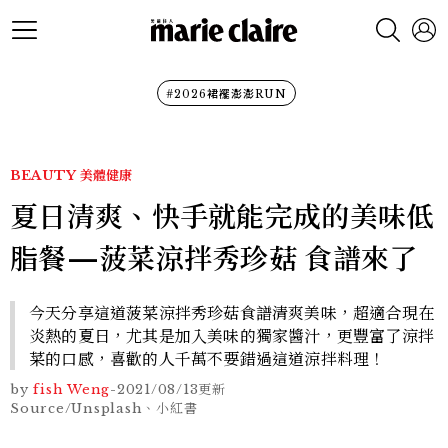
#2026裙襬澎澎RUN
BEAUTY
美體健康
夏日清爽、快手就能完成的美味低
脂餐—菠菜涼拌秀珍菇 食譜來了
今天分享這道菠菜涼拌秀珍菇食譜清爽美味，超適合現在
炎熱的夏日，尤其是加入美味的獨家醬汁，更豐富了涼拌
菜的口感，喜歡的人千萬不要錯過這道涼拌料理！
by
fish Weng
-
2021/08/13
更新
Source/Unsplash、小紅書