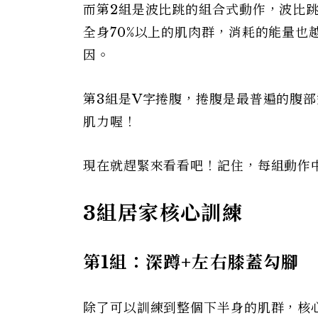
而第2組是波比跳的組合式動作，波比
全身70%以上的肌肉群，消耗的能量
因。
第3組是V字捲腹，捲腹是最普遍的腹
肌力喔！
現在就趕緊來看看吧！記住，每組動作
3
組居家核心訓練
第1
組：深蹲+
左右膝蓋勾腳
除了可以訓練到整個下半身的肌群，核