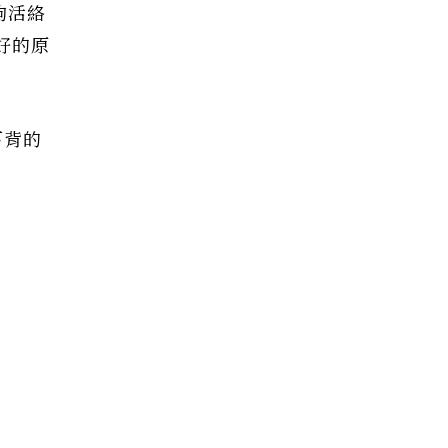
夠活絡
好的原
下背的