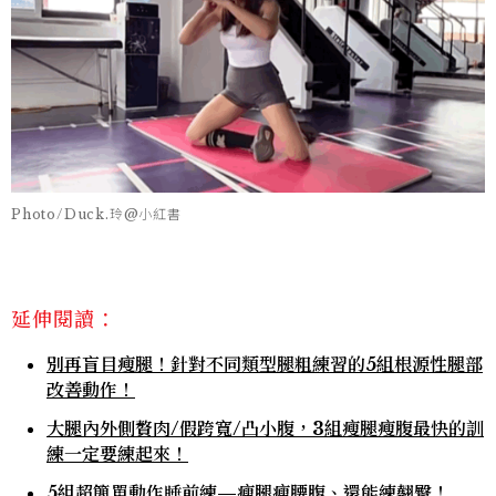
Photo/Duck.玲@小紅書
延伸閱讀：
別再盲目瘦腿！針對不同類型腿粗練習的5組根源性腿部
改善動作！
大腿內外側贅肉/假跨寬/凸小腹，3組瘦腿瘦腹最快的訓
練一定要練起來！
5組超簡單動作睡前練—瘦腿瘦腰腹、還能練翹臀！