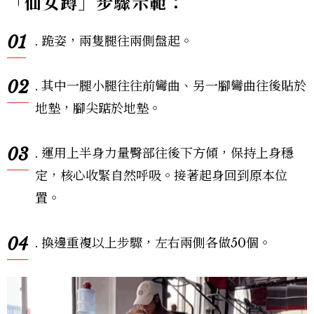
「仙女蹲」步驟示範：
01
. 跪姿，兩隻腿往兩側盤起。
02
. 其中一腿小腿往往前彎曲、另一腳彎曲往後貼於
地墊，腳尖踮於地墊。
03
. 運用上半身力量臀部往後下方傾，保持上身穩
定，核心收緊自然呼吸。接著起身回到原本位
置。
04
. 換邊重複以上步驟，左右兩側各做50個。