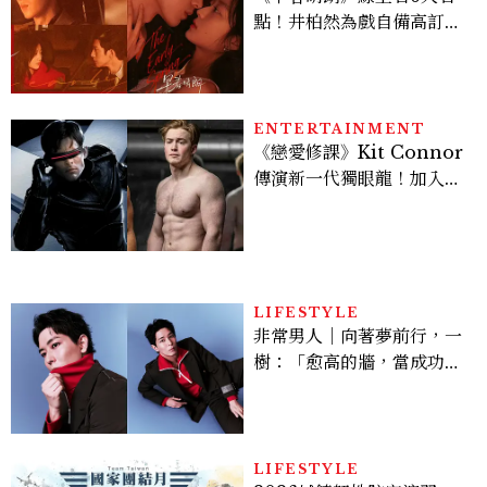
點！井柏然為戲自備高訂，
孫千苦等地下戀轉正，雨夜
激吻獲讚慾感天花板
ENTERTAINMENT
《戀愛修課》Kit Connor
傳演新一代獨眼龍！加入新
版《X戰警》，可望搭檔
Sadie Sink
LIFESTYLE
非常男人｜向著夢前行，一
樹：「愈高的牆，當成功爬
上去的那一刻，就愈有成就
感。」
LIFESTYLE