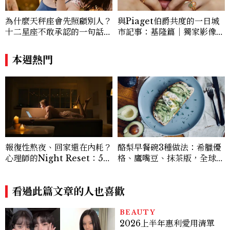
為什麼天秤座會先照顧別人？
與Piaget伯爵共度的一日城
十二星座不敢承認的一句話，
市記事：基隆篇｜獨家影像故
「這星座」嘴上說沒差，回家
事
之後想很久
本週熱門
報復性熬夜、回家還在內耗？
酪梨早餐碗3種做法：希臘優
心理師的Night Reset：5個
格、鷹嘴豆、抹茶版，全球C
習慣讓夜晚真正屬於自己
afé爆紅高蛋白早餐5分鐘在
家做
看過此篇文章的人也喜歡
BEAUTY
2026上半年惠利愛用清單