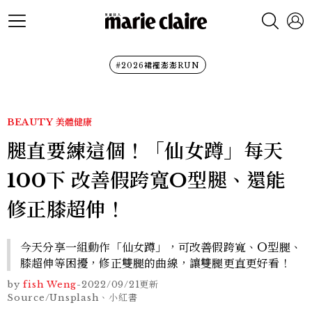
#2026裙襬澎澎RUN
BEAUTY
美體健康
腿直要練這個！「仙女蹲」每天
100下 改善假跨寬O型腿、還能
修正膝超伸！
今天分享一組動作「仙女蹲」，可改善假跨寬、O型腿、
膝超伸等困擾，修正雙腿的曲線，讓雙腿更直更好看！
by
fish Weng
-
2022/09/21
更新
Source/Unsplash、小紅書