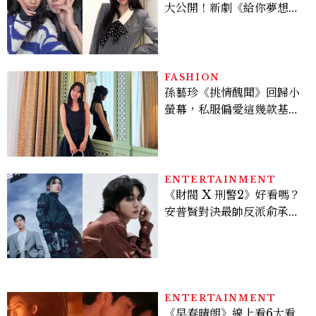
大公開！新劇《給你夢想》
美出新高度，10款保養、香
水、護髮同款一次看
FASHION
孫藝珍《挑情醜聞》回歸小
螢幕，私服偏愛這幾款基礎
單品，隨手一穿都是高級感
範本！
ENTERTAINMENT
《財閥 X 刑警2》好看嗎？
安普賢對決最帥反派俞承
豪，鄭恩彩接棒女主，開專
機、刷黑卡，用錢輾壓罪犯
的陳利手回來了，這次能玩
多大？
ENTERTAINMENT
《早春晴朗》線上看6大看