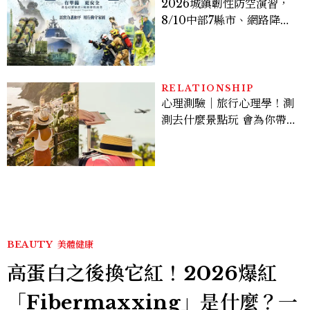
2026城鎮韌性防空演習，
8/10中部7縣市、網路降速
時間、NCC規則、可以出
門嗎？罰款懶人包
RELATIONSHIP
心理測驗｜旅行心理學！測
測去什麼景點玩 會為你帶來
好運
BEAUTY
美體健康
高蛋白之後換它紅！2026爆紅
「Fibermaxxing」是什麼？一