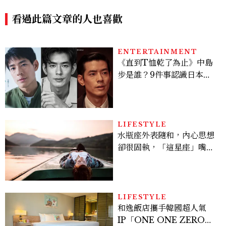
鐘有感
略
看過此篇文章的人也喜歡
ENTERTAINMENT
《直到T恤乾了為止》中島
步是誰？9件事認識日本
「昭和臉」男星：大文豪玄
孫、《地獄占星師》關鍵人
物
LIFESTYLE
水瓶座外表隨和，內心思想
卻很固執，「這星座」嘴上
說都可以，最後還是照自己
的方式選！12星座最難被改
變的一面
LIFESTYLE
和逸飯店攜手韓國超人氣
IP「ONE ONE ZERO