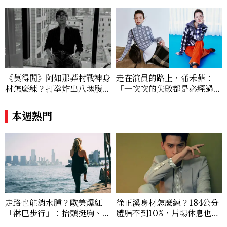
《莫得閒》阿如那莽村戰神身
走在演員的路上，蒲禾菲：
材怎麼練？打拳炸出八塊腹
「一次次的失敗都是必經過
肌，HYROX挑戰也沒錯過
程，必須要經過那些練習，才
能做得好。」
本週熱門
走路也能消水腫？歐美爆紅
徐正溪身材怎麼練？184公分
「淋巴步行」：抬頭挺胸、自
體脂不到10%，片場休息也在
然擺手、深呼吸，每天20分
練：4動作不跑不跳暴汗全攻