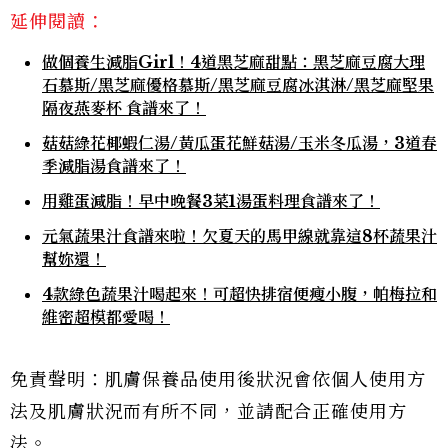
延伸閱讀：
做個養生減脂Girl！4道黑芝麻甜點：黑芝麻豆腐大理
石慕斯/黑芝麻優格慕斯/黑芝麻豆腐冰淇淋/黑芝麻堅果
隔夜燕麥杯 食譜來了！
菇菇綠花椰蝦仁湯/黃瓜蛋花鮮菇湯/玉米冬瓜湯，3道春
季減脂湯食譜來了！
用雞蛋減脂！早中晚餐3菜1湯蛋料理食譜來了！
元氣蔬果汁食譜來啦！欠夏天的馬甲線就靠這8杯蔬果汁
幫妳還！
4款綠色蔬果汁喝起來！可超快排宿便瘦小腹，帕梅拉和
維密超模都愛喝！
免責聲明：肌膚保養品使用後狀況會依個人使用方
法及肌膚狀況而有所不同，並請配合正確使用方
法。