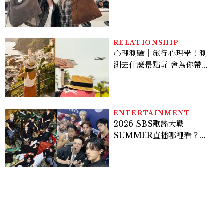
手！身上這款CHARLES
& KEITH大包好燒
RELATIONSHIP
心理測驗｜旅行心理學！測
測去什麼景點玩 會為你帶來
好運
ENTERTAINMENT
2026 SBS歌謠大戰
SUMMER直播哪裡看？
Stray Kids、ATEEZ等
28組卡司、線上播出時間一
次看