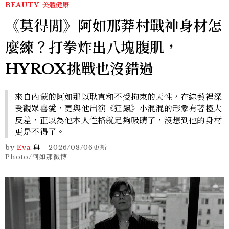
BEAUTY
美體健康
《莫得閒》阿如那莽村戰神身材怎
麼練？打拳炸出八塊腹肌，
HYROX挑戰也沒錯過
來自內蒙的阿如那以耿直和不受拘束的天性，在綜藝裡深
受觀眾喜愛，更與他出演《狂飆》小混混的形象有著極大
反差，正以為他本人性格就足夠吸睛了，沒想到他的身材
更是不得了。
by
Eva
與
-
2026/08/06
更新
Photo/阿如那微博