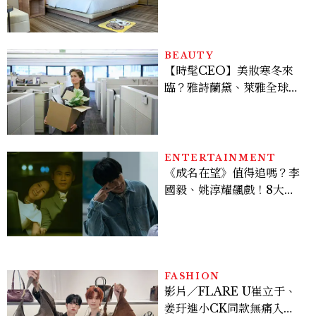
SEVEN」，打造療癒系快
樂狗狗主題房！全台獨家客
房、聯名好禮一次收藏
BEAUTY
【時髦CEO】美妝寒冬來
臨？雅詩蘭黛、萊雅全球裁
員＋關閉官網，下一步計畫
曝光
ENTERTAINMENT
《成名在望》值得追嗎？李
國毅、姚淳耀飆戲！8大看
點與網友殘酷評價：節奏太
慢、犯人太好猜？
FASHION
影片／FLARE U崔立于、
姜玗進小CK同款無痛入