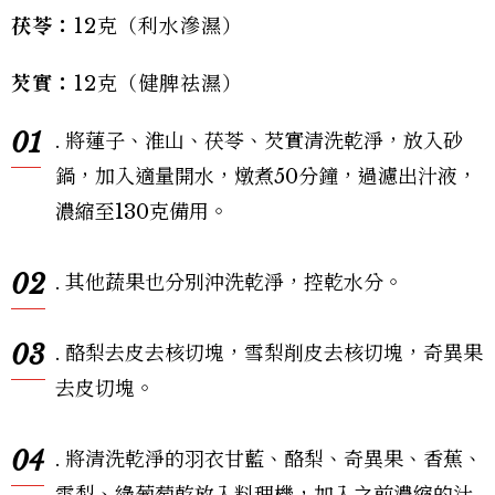
茯苓：
12克（利水滲濕）
芡實：
12克（健脾祛濕）
01
. 將蓮子、淮山、茯苓、芡實清洗乾淨，放入砂
鍋，加入適量開水，燉煮50分鐘，過濾出汁液，
濃縮至130克備用。
02
. 其他蔬果也分別沖洗乾淨，控乾水分。
03
. 酪梨去皮去核切塊，雪梨削皮去核切塊，奇異果
去皮切塊。
04
. 將清洗乾淨的羽衣甘藍、酪梨、奇異果、香蕉、