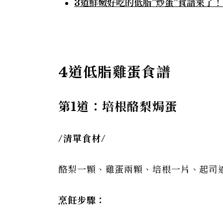
3道鮮嫩好吃的低脂”炒蛋”食譜來了
4
道低脂雞蛋食譜
第1
道：培根酪梨焗蛋
/
清單食材/
酪梨一顆、雞蛋兩顆、培根一片、起司
烹飪步驟：