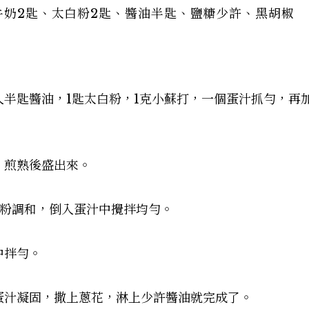
脂牛奶2匙、太白粉2匙、醬油半匙、鹽糖少許、黑胡椒
入半匙醬油，1匙太白粉，1克小蘇打，一個蛋汁抓勻，再
，煎熟後盛出來。
白粉調和，倒入蛋汁中攪拌均勻。
中拌勻。
至蛋汁凝固，撒上蔥花，淋上少許醬油就完成了。