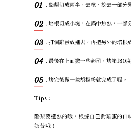
01
. 酪梨切成兩半，去核，挖去一部分
02
. 培根切成小塊，在鍋中炒熟，一部
03
. 打個雞蛋放進去，再把另外的培根
04
. 最後在上面撒一些起司，烤箱180度
05
. 烤完後撒一些胡椒粉就完成了喔。
Tips：
酪梨要選熟的哦，根據自己對雞蛋的口
奶昔哦！