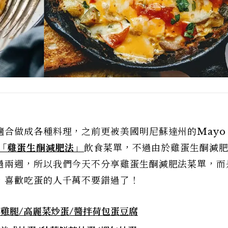
適合做成各種料理，之前更被美國明尼蘇達州的Mayo
「雞蛋生酮減肥法」
飲食菜單，不過由於雞蛋生酮減
過兩週，所以我們今天不分享雞蛋生酮減肥法菜單，而
，喜歡吃蛋的人千萬不要錯過了！
雞腿/高麗菜炒蛋/醬拌荷包蛋豆腐