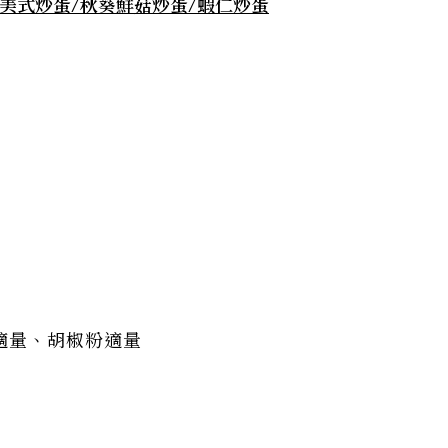
！美式炒蛋/秋葵鮮菇炒蛋/蝦仁炒蛋
適量、胡椒粉適量