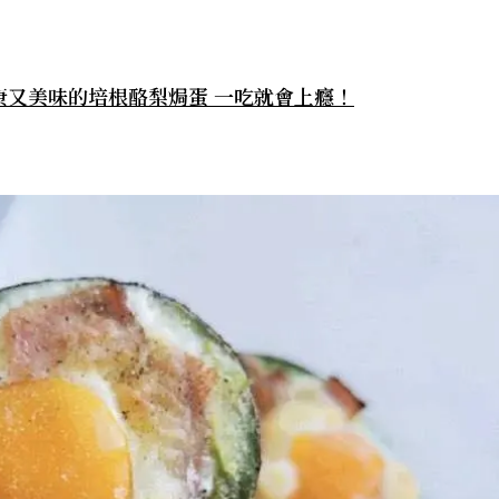
康又美味的培根酪梨焗蛋 一吃就會上癮！