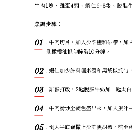
牛肉1塊、雞蛋4顆、蝦仁6-8隻、脫
烹調步驟：
01
. 牛肉切片，加入少許鹽和砂糖，加
匙橄欖油抓勻醃製10分鐘。
02
. 蝦仁加少許料理米酒和黑胡椒抓勻
03
. 雞蛋打散，2匙脫脂牛奶加一匙太
04
. 牛肉滑炒至變色盛出來，加入蛋汁
05
. 倒入平底鍋撒上少許黑胡椒，煎