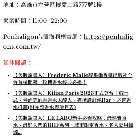
地址：高雄市左營區博愛二路777號1樓
營業時間：11:00~22:00
Penhaligon’s潘海利根官網：
https://penhalig
ons.com.tw/
延伸閱讀：
【美妝說書人】Frederic Malle馥馬爾香氛出版社全
台首櫃開幕，玫瑰香水經典必追！
【美妝說書人】Kilian Paris 2023正式登台！威士
忌、琴酒等酒香香水太醉人、專櫃設計像Bar、必買香
水推薦(附完整香水與價目表)
【美妝說書人】LE LABO新手必看攻略：最熱賣香
水、最好入門的BHF系列、城市限定香水、名人愛用蠟
燭…