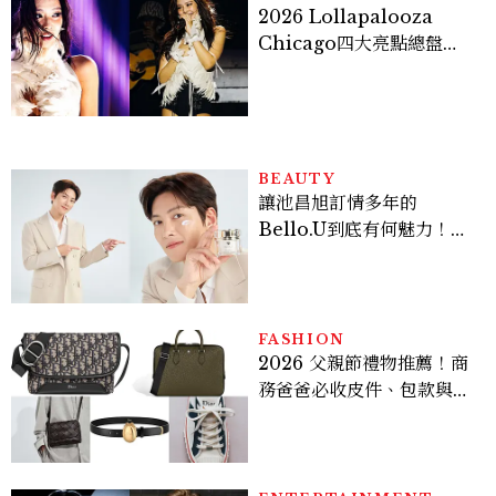
2026 Lollapalooza
Chicago四大亮點總盤
點， JENNIE、 CORTIS
登台，K-POP擄獲全球！
BEAUTY
讓池昌旭訂情多年的
Bello.U到底有何魅力！揭
密男神發光乳霜～「肽光透
亮緊緻霜」如何打造日不落
的透亮肌，熬夜拍戲不顯疲
倦感，超神！
FASHION
2026 父親節禮物推薦！商
務爸爸必收皮件、包款與鞋
履一次看