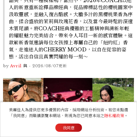
甜美，只有一種模樣嗎？當然不，2026年COACH以迷
人的新意重新詮釋品牌經典，從品牌標誌性的櫻桃圖案中
汲取靈感，並融入復古酷感。大膽多汁的黑櫻桃果香為序
曲，揉合盛放的茉莉與玫瑰花香，以及當今最時髦的深邃
木質尾韻。將COACH經典優雅的工藝精神與清新年輕
的耀眼魅力完美結合，帶來令人耳目一新的感官體驗。這
款嶄新香氛邀請每位女孩擦上專屬自己的「紐約紅」香
氣，走進迷人的CHERRY MOOD，以自在從容的姿
態，活出自信且真實閃耀的每一刻～
by
Avril
與
-
2026/08/07
更新
美麗佳人為提供您更多優質的內容，採用網站分析技術。若您未點選
「我同意」而繼續瀏覽本網站，則視為您已同意本站之
隱私權政策
。
我同意