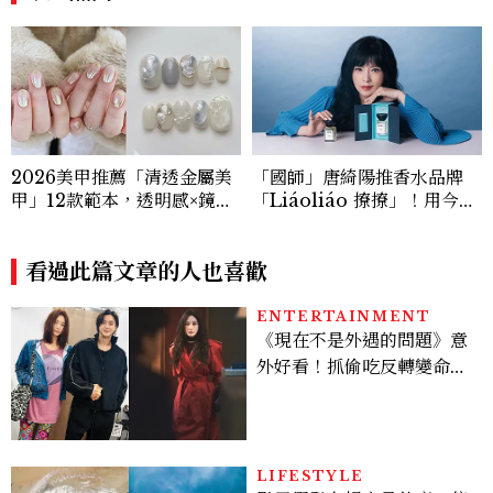
2026美甲推薦「清透金屬美
「國師」唐綺陽推香水品牌
甲」12款範本，透明感×鏡面
「Liáoliáo 撩撩」！用今天
光澤，韓妞都在做的高級顯白
的心情選香，5款情緒香氛一
款
次看
看過此篇文章的人也喜歡
ENTERTAINMENT
《現在不是外遇的問題》意
外好看！抓偷吃反轉變命
案？金憓秀傳奇美腿被讚
爆、金智勳大秀腹肌，曹汝
貞雙影后飆戲，線上看7大
看點懶人包
LIFESTYLE