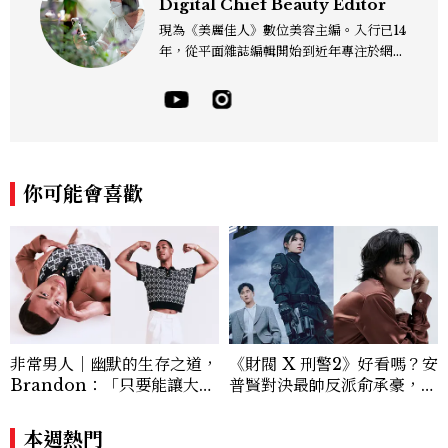
Digital Chief Beauty Editor
現為《美麗佳人》數位美容主編。入行已14
年，從平面雜誌編輯開始到近年專注於網路
報導，同時兼顧社群操作。寫作範圍持續深
耕彩妝、保養、香氛、頭髮...等與美有關的
面向。擅長以細膩敏銳的觀察力，深入報導
品牌理念與最新產品趨勢，將專業知識轉化
為貼近讀者日常的實用建議。持續關注美容
產業的創新動態，從配方科學到永續發展等
你可能會喜歡
等。Contact：chiao_hung@mctw.co
m.tw
非常男人｜幽默的生存之道，
《財閥 X 刑警2》好看嗎？安
Brandon：「只要能讓大家
普賢對決最帥反派俞承豪，鄭
笑，我們就有機會玩在一起，
恩彩接棒女主，開專機、刷黑
讓敵人成為朋友。」
卡，用錢輾壓罪犯的陳利手回
本週熱門
來了，這次能玩多大？