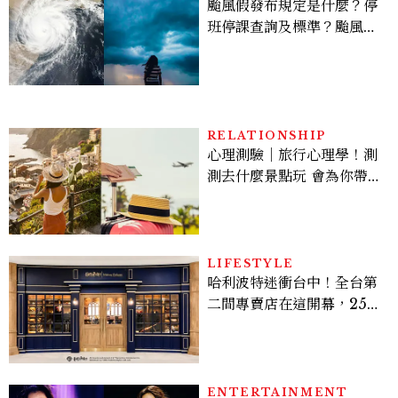
颱風假發布規定是什麼？停
班停課查詢及標準？颱風假
有薪水嗎、可否拒絕上班？
RELATIONSHIP
心理測驗｜旅行心理學！測
測去什麼景點玩 會為你帶來
好運
LIFESTYLE
哈利波特迷衝台中！全台第
二間專賣店在這開幕，25週
年限定周邊、托特包太值得
入手
ENTERTAINMENT