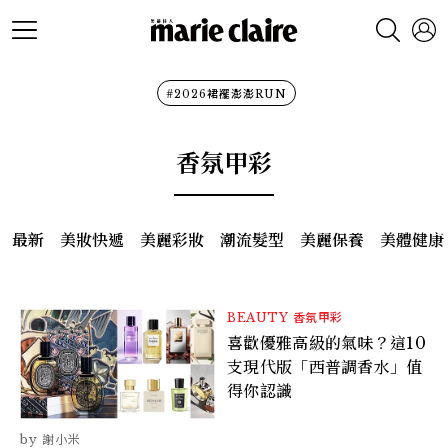
#2026裙襬澎澎RUN
香氛甲彩
最新
美妝快遞
美麗彩妝
潮流髮型
美麗保養
美體健康
BEAUTY
香氛甲彩
喜歡優雅高級的氣味？這10
支現代版「西普調香水」值
得你認識
謝小米