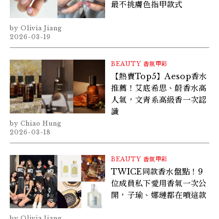
最不挑膚色指甲款式
Olivia Jiang
2026-03-19
BEAUTY
香氛甲彩
【熱賣Top5】Aesop香水
推薦！艾底希思、蔚香水高
人氣，文青系高級香一次認
識
Chiao Hung
2026-03-18
BEAUTY
香氛甲彩
TWICE同款香水盤點！9
位成員私下愛用香氣一次公
開，子瑜、娜璉都在噴這款
Olivia Jiang