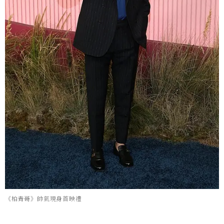
《柏青哥》帥氣現身首映禮