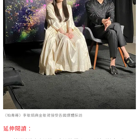
《柏青哥》李敏鎬與金敏荷接受各國媒體採訪
延伸閱讀：