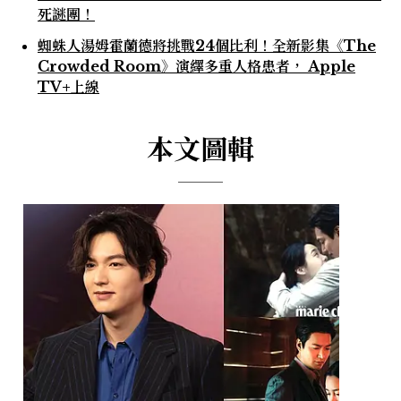
死謎團！
蜘蛛人湯姆霍蘭德將挑戰24個比利！全新影集《The
Crowded Room》演繹多重人格患者， Apple
TV+上線
本文圖輯