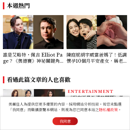
本週熱門
誰是艾略特・佩吉 Elliot Pa
陳庭妮胡宇威當爸媽了！低調
ge？《奧德賽》神祕關鍵角
懷孕10個月平安產女，稱老
色西農、跨性別身份掀好萊塢
公是女兒傻瓜
「DEI」爭議，關於他的8件
事
看過此篇文章的人也喜歡
ENTERTAINMENT
《現在不是外遇的問題》意
美麗佳人為提供您更多優質的內容，採用網站分析技術。若您未點選
外好看！抓偷吃反轉變命
「我同意」而繼續瀏覽本網站，則視為您已同意本站之
隱私權政策
。
案？金憓秀傳奇美腿被讚
爆、金智勳大秀腹肌，曹汝
我同意
貞雙影后飆戲，線上看7大