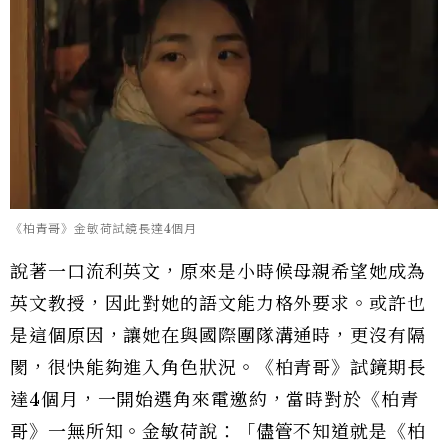
《柏青哥》金敏荷試鏡長達4個月
說著一口流利英文，原來是小時候母親希望她成為
英文教授，因此對她的語文能力格外要求。或許也
是這個原因，讓她在與國際團隊溝通時，更沒有隔
閡，很快能夠進入角色狀況。《柏青哥》試鏡期長
達4個月，一開始選角來電邀約，當時對於《柏青
哥》一無所知。金敏荷說：「儘管不知道就是《柏