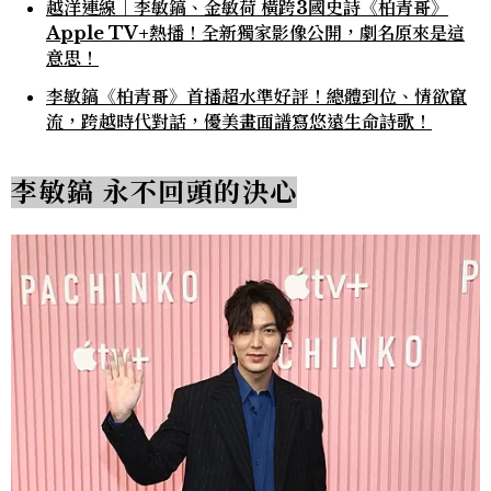
越洋連線｜李敏鎬、金敏荷 橫跨3國史詩《柏青哥》
Apple TV+熱播！全新獨家影像公開，劇名原來是這
意思！
李敏鎬《柏青哥》首播超水準好評！總體到位、情欲竄
流，跨越時代對話，優美畫面譜寫悠遠生命詩歌！
李敏鎬 永不回頭的決心