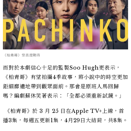
《柏青哥》受高度期待
而對於本劇信心十足的監製Soo Hugh更表示，
《柏青哥》有望拍攝4季故事，將小說中的時空更加
鉅細靡遺地帶到觀眾面前。那會是原班人馬回歸
嗎？編劇蘇休笑著表示：「全都必須重新試鏡。」
《柏青哥》於 3 月 25 日在Apple TV+上線，首
播3集，每週五更新1集，4月29日大結局，共8集。