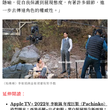
隱喻，從自我保護到展現態度，有著許多細節，進
一步去傳達角色的權威性。」
《柏青哥》李敏鎬與金敏荷都有對手戲
延伸閱讀：
Apple TV+ 2022年 李敏鎬 年度巨製《Pachinko》
造型曝光！西裝長腿+日式和服，黑白髮展現全新面貌！