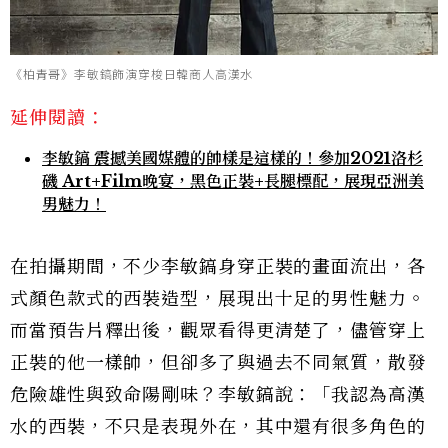
《柏青哥》李敏鎬飾演穿梭日韓商人高漢水
延伸閱讀：
李敏鎬 震撼美國媒體的帥樣是這樣的！參加2021洛杉
磯 Art+Film晚宴，黑色正裝+長腿標配，展現亞洲美
男魅力！
在拍攝期間，不少李敏鎬身穿正裝的畫面流出，各
式顏色款式的西裝造型，展現出十足的男性魅力。
而當預告片釋出後，觀眾看得更清楚了，儘管穿上
正裝的他一樣帥，但卻多了與過去不同氣質，散發
危險雄性與致命陽剛味？李敏鎬說：「我認為高漢
水的西裝，不只是表現外在，其中還有很多角色的