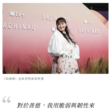
《柏青哥》金敏荷現身首映禮
對於善慈，我用脆弱與韌性來