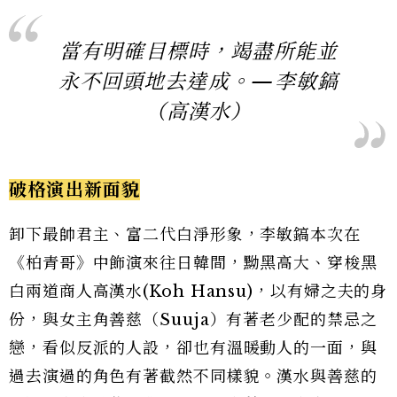
當有明確目標時，竭盡所能並
永不回頭地去達成。—李敏鎬
（高漢水）
破格演出新面貌
卸下最帥君主、富二代白淨形象，李敏鎬本次在
《柏青哥》中飾演來往日韓間，黝黑高大、穿梭黑
白兩道商人高漢水(Koh Hansu)，以有婦之夫的身
份，與女主角善慈（Suuja）有著老少配的禁忌之
戀，看似反派的人設，卻也有溫暖動人的一面，與
過去演過的角色有著截然不同樣貌。漢水與善慈的