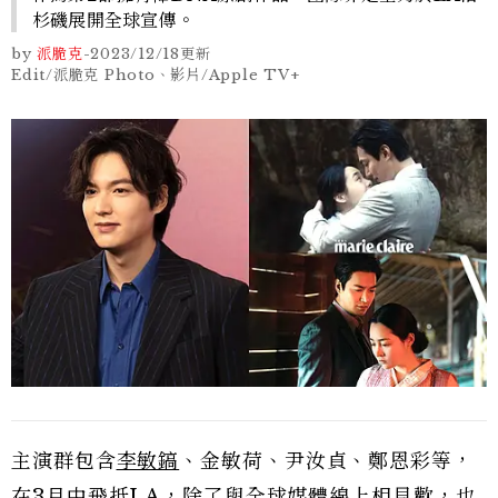
杉磯展開全球宣傳。
by
派脆克
-
2023/12/18
更新
Edit/派脆克 Photo、影片/Apple TV+
主演群包含
李敏鎬
、金敏荷、尹汝貞、鄭恩彩等，
在3月中飛抵LA，除了與全球媒體線上相見歡，也