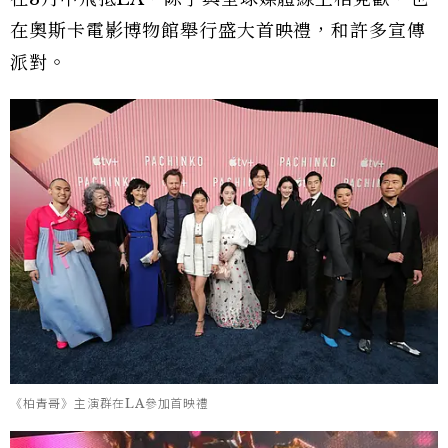
在奧斯卡電影博物館舉行盛大首映禮，和許多宣傳
派對。
《柏青哥》主演群在LA參加首映禮