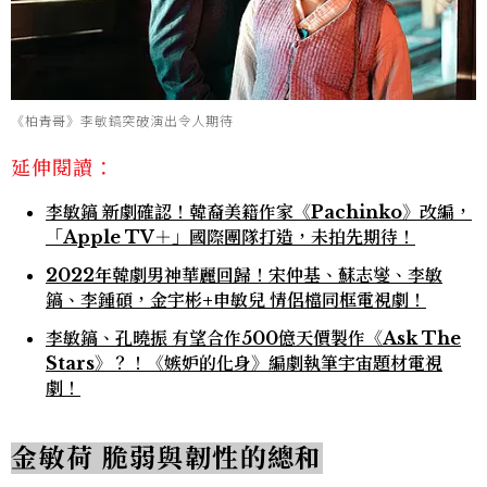
《柏青哥》李敏鎬突破演出令人期待
延伸閱讀：
李敏鎬 新劇確認！韓裔美籍作家《Pachinko》改編，
「Apple TV＋」國際團隊打造，未拍先期待！
2022年韓劇男神華麗回歸！宋仲基、蘇志燮、李敏
鎬、李鍾碩，金宇彬+申敏兒 情侶檔同框電視劇！
李敏鎬、孔曉振 有望合作500億天價製作《Ask The
Stars》？！《嫉妒的化身》編劇執筆宇宙題材電視
劇！
金敏荷 脆弱與韌性的總和