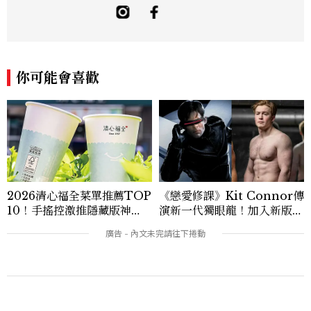
敏銳的觀察力與敘事能力，撰寫出兼具深度
與美感的專題內容，長期關注亞洲娛樂、人
物專訪、流行風格與 LGBTQ 多元議題。
曾專訪多位影視與音樂領域的代表人物，擅
長以細膩視角挖掘藝人內在的故事與蛻變。
你可能會喜歡
除了平面編輯，他也涉足影像企劃、封面製
作等，能靈活整合內容與視覺，打造具感染
力的跨平台敘事語言。認為好的內容不僅是
記錄時代，更是溫柔的行動——在每一段訪
談與每一篇文章裡，留下值得反覆回味的
光。
2026清心福全菜單推薦TOP
《戀愛修課》Kit Connor傳
10！手搖控激推隱藏版神
演新一代獨眼龍！加入新版
飲、黃金甜度一次看
《X戰警》，可望搭檔Sadie
Sink