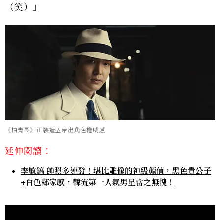
（笑）」
《柏青哥》正裝造型帶出角色權威感
延伸閱讀：
李敏鎬 帥照多連發！堪比雕像的神級顏值，黑色貴公子
+白色鄰家感，韓流第一人氣男星當之無愧！