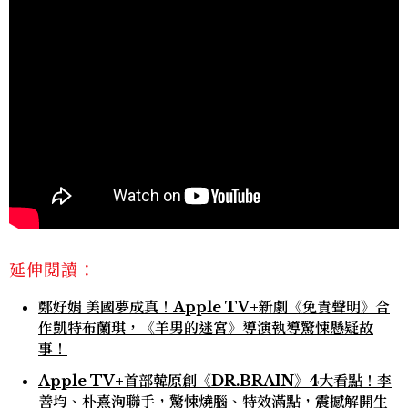
延伸閱讀：
鄭好娟 美國夢成真！Apple TV+新劇《免責聲明》合
作凱特布蘭琪，《羊男的迷宮》導演執導驚悚懸疑故
事！
Apple TV+首部韓原創《DR.BRAIN》4大看點！李
善均、朴熹洵聯手，驚悚燒腦、特效滿點，震撼解開生