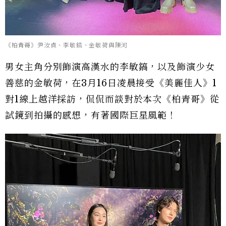
《柏青哥》尹汝貞、李敏鎬、金敏荷與陳河
男女主角分別飾演高漢水的李敏鎬，以及飾演少女
善慈的金敏荷，在3月16日凌晨接受《美麗佳人》1
對1線上越洋採訪，侃侃而談對於本次《柏青哥》從
試鏡到拍攝的感想，有著國際巨星風範！