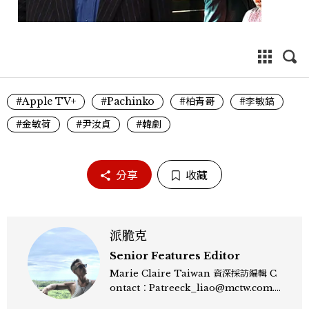
#Apple TV+
#Pachinko
#柏青哥
#李敏鎬
#金敏荷
#尹汝貞
#韓劇
分享
收藏
派脆克
Senior Features Editor
Marie Claire Taiwan 資深採訪編輯 C
ontact：Patreeck_liao@mctw.com.t
w 擅長捕捉當代文化與時尚交會的瞬間，以