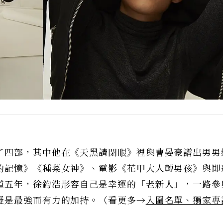
了四部，其中他在《天黑請閉眼》裡與曹晏豪譜出男男
的記憶》《種菜女神》、電影《花甲大人轉男孩》與即
道五年，徐鈞浩形容自己是幸運的「老新人」，一路參
疑是最強而有力的加持。（看更多→
入圍名單、獨家專