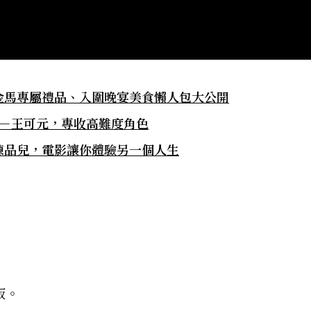
、金馬專屬禮品、入圍晚宴美食懶人包大公開
天菜－王可元，專收高難度角色
－陳品兒，電影讓你體驗另一個人生
版。