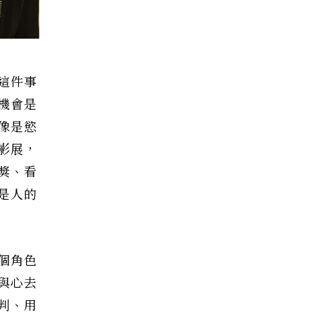
這件事
機會是
像是慾
影展，
獎、看
是人的
個角色
與心去
判、用