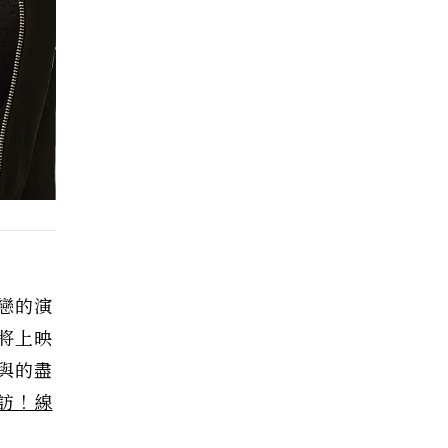
戀的演
將上映
與的盡
訪！線