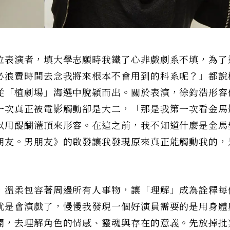
位表演者，填大學志願時我鐵了心非戲劇系不填，為了
必浪費時間去念我將來根本不會用到的科系呢？」都說
從「植劇場」海選中脫穎而出。關於表演，徐鈞浩形容
一次真正被電影觸動卻是大二，「那是我第一次看金馬
以用醍醐灌頂來形容。在這之前，我不知道什麼是金馬
朋友。男朋友》的啟發讓我發現原來真正能觸動我的，
，溫柔包容著周邊所有人事物，讓「理解」成為詮釋每
就是會演戲了，慢慢我發現一個好演員需要的是用身體
開，去理解角色的情感、靈魂與存在的意義。先放掉批