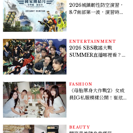
2026城鎮韌性防空演習，
8/7南部第一波，演習時
間、可以出門嗎？罰款懶人
包
ENTERTAINMENT
2026 SBS歌謠大戰
SUMMER直播哪裡看？
Stray Kids、ATEEZ等
28組卡司、線上播出時間一
次看
FASHION
《母胎單身大作戰2》女成
員IG私服模樣公開！崔玹諝
溫柔系歐膩粉絲飆漲、金秀
炫竟是低調千金？
BEAUTY