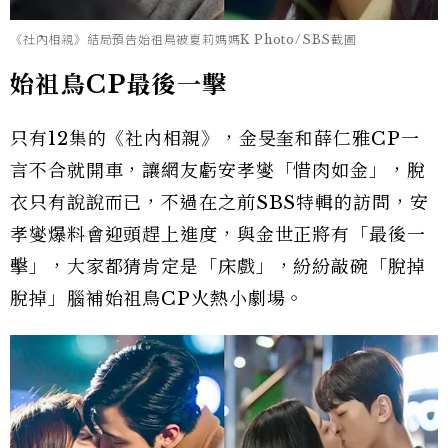
《社內相親》結局預告始祖鳥被夏莉媽媽K Photo/SBS截圖
始祖鳥CP最後一擊
只有12集的《社內相親》，金旻奎和薛仁雅CP一
言不合就開車，讓網友虧安孝燮「惜肉如金」，脫
衣只有說說而已，不過在之前SBS特輯的訪問，安
孝燮爆料會迎頭趕上進度，與金世正將有「最後一
擊」，大家都猜肯定是「床戲」，紛紛敲碗「脫掉
脫掉」腦補始祖鳥CP火熱小劇場。