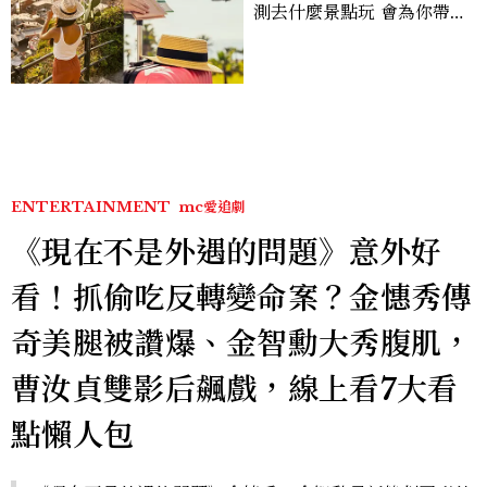
測去什麼景點玩 會為你帶來
好運
ENTERTAINMENT
mc愛追劇
《現在不是外遇的問題》意外好
看！抓偷吃反轉變命案？金憓秀傳
奇美腿被讚爆、金智勳大秀腹肌，
曹汝貞雙影后飆戲，線上看7大看
點懶人包