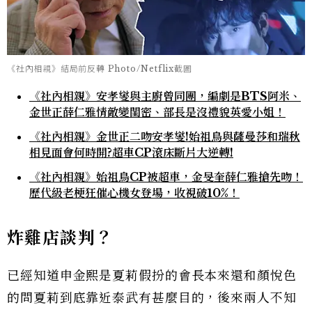
《社內相親》結局前反轉 Photo/Netflix截圖
《社內相親》安孝燮與主廚曾同團，編劇是BTS阿米、
金世正薛仁雅情敵變閨密、部長是沒禮貌英愛小姐！
《社內相親》金世正二吻安孝燮!始祖鳥與薩曼莎和瑞秋
相見面會何時開?超車CP滾床斷片大逆轉!
《社內相親》始祖鳥CP被超車，金旻奎薛仁雅搶先吻！
歷代級老梗狂催心機女登場，收視破10%！
炸雞店談判？
已經知道申金熙是夏莉假扮的會長本來還和顏悅色
的問夏莉到底靠近泰武有甚麼目的，後來兩人不知