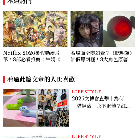
本週熱門
Netflix 2026暑假動漫片
名場面全變幻覺？《聰明鎮》
單！8部必看推薦：牛媽《黃
評價爆兩極！8大角色原著差
泉使者》、洗版社群《尼古喵
異：台版富江獨缺「這技
喵》等話題新作一次追
能」、黑衣少年神顏是他，血
看過此篇文章的人也喜歡
玉果邏輯翻車
LIFESTYLE
2026文博會直擊｜為何
「貓經濟」永不退燒？紅到
國際的台灣療癒插畫、曼谷
新潮貓系品牌，今年不能錯
過的貓咪IP推薦
LIFESTYLE