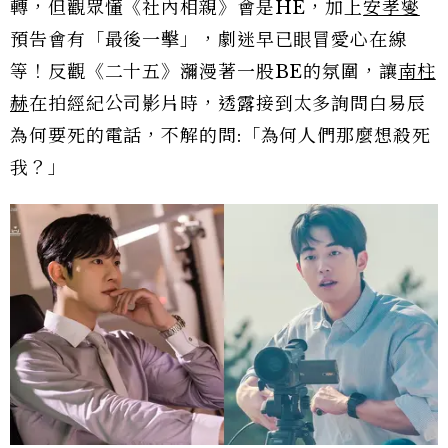
轉，但觀眾懂《社內相親》會是HE，加上
安孝燮
預告會有「最後一擊」，劇迷早已眼冒愛心在線
等！反觀《二十五》瀰漫著一股BE的氛圍，讓
南柱
赫
在拍經紀公司影片時，透露接到太多詢問白易辰
為何要死的電話，不解的問:「為何人們那麼想殺死
我？」