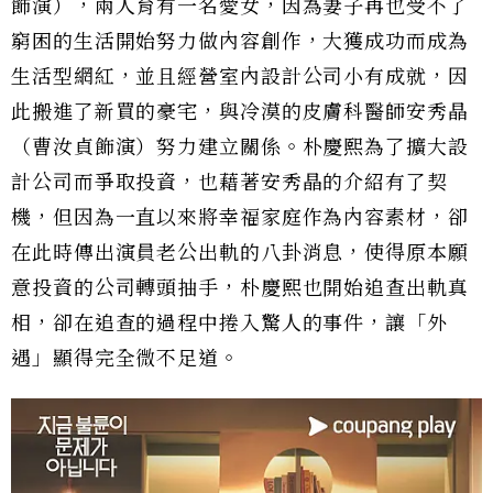
飾演），兩人育有一名愛女，因為妻子再也受不了
窮困的生活開始努力做內容創作，大獲成功而成為
生活型網紅，並且經營室內設計公司小有成就，因
此搬進了新買的豪宅，與冷漠的皮膚科醫師安秀晶
（曹汝貞飾演）努力建立關係。朴慶熙為了擴大設
計公司而爭取投資，也藉著安秀晶的介紹有了契
機，但因為一直以來將幸福家庭作為內容素材，卻
在此時傳出演員老公出軌的八卦消息，使得原本願
意投資的公司轉頭抽手，朴慶熙也開始追查出軌真
相，卻在追查的過程中捲入驚人的事件，讓「外
遇」顯得完全微不足道。