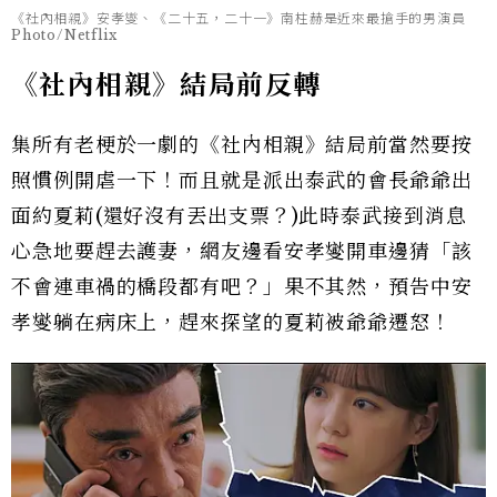
《社內相親》安孝燮、《二十五，二十一》南柱赫是近來最搶手的男演員
Photo/Netflix
《社內相親》結局前反轉
集所有老梗於一劇的《社內相親》結局前當然要按
照慣例開虐一下！而且就是派出泰武的會長爺爺出
面約夏莉(還好沒有丟出支票？)此時泰武接到消息
心急地要趕去護妻，網友邊看安孝燮開車邊猜「該
不會連車禍的橋段都有吧？」果不其然，預告中安
孝燮躺在病床上，趕來探望的夏莉被爺爺遷怒！