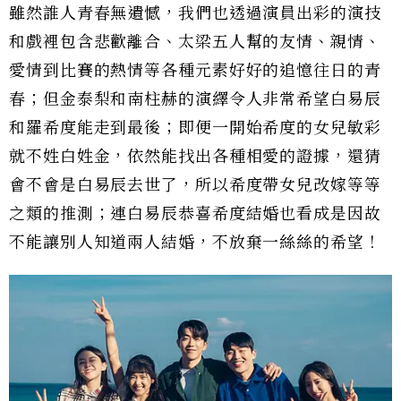
雖然誰人青春無遺憾，我們也透過演員出彩的演技
和戲裡包含悲歡離合、太梁五人幫的友情、親情、
愛情到比賽的熱情等各種元素好好的追憶往日的青
春；但金泰梨和南柱赫的演繹令人非常希望白易辰
和羅希度能走到最後；即便一開始希度的女兒敏彩
就不姓白姓金，依然能找出各種相愛的證據，還猜
會不會是白易辰去世了，所以希度帶女兒改嫁等等
之類的推測；連白易辰恭喜希度結婚也看成是因故
不能讓別人知道兩人結婚，不放棄一絲絲的希望！