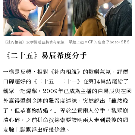
《社內相親》安孝燮透露將會有最後一擊趕上超車CP的進度 Photo/SBS
《二十五》易辰希度分手
一樣是反轉，相對《社內相親》的歡樂氣氛，評價
口碑超好的《二十五，二十一》在第14集結尾給了
觀眾一記爆擊，2009年已成為主播的白易辰與在國
外贏得擊劍金牌的羅希度連線，突然說出「雖然晚
了，但恭喜妳結婚。」等於坐實兩人分手，觀眾崩
潰心碎，之前拼命找線索要證明兩人走到最後的網
友臉上默默浮出好幾條線。