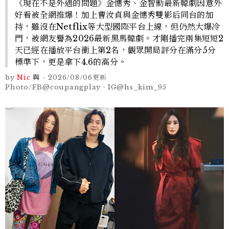
《現在不是外遇的問題》金憓秀、金智勳最新韓劇因意外
好看被全網推爆！加上曹汝貞與金憓秀雙影后同台的加
持，雖沒在Netflix等大型國際平台上線，但仍然大爆冷
門，被網友譽為2026最新黑馬韓劇。才剛播完兩集短短2
天已經在播放平台衝上第2名，觀眾開局評分在滿分5分
標準下，更是拿下4.6的高分。
by
Nic
與
-
2026/08/06
更新
Photo/FB@coupangplay、IG@hs_kim_95