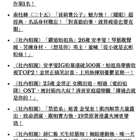
作第1名！
南柱赫《二十五》「貧窮貴公子」魅力強！《耀眼》超
經典、名品身材難忘！「對喜歡的事，就算疲倦也要克
服」
《社內相親》「霸道始祖鳥」26歲 安孝燮！琴藝歌聲
暖、苦練身材、《想見你》男主，羞喊「從小就是玄彬
粉絲！」
《社內相親》安孝燮IG粉暴漲破500萬，始祖鳥帶衝收
視TOP2！金世正搞笑討喜、上班族揮別憂鬱星期一！
《社內相親》25歲 金世正 女團出道、唱過《愛的迫
降》OST，被封筋肉大叔？清貧家庭超樂觀「撐過去就
是你的！」
《社內相親》「禁慾系」秘書 金旻奎！肌肉解禁大量露
出、致命酒窩、歌唱實力強，19禁原著漫畫火辣更帶
勁！
《社內相親》薛仁雅 天生綜藝咖！舞蹈運動強、唯一犬