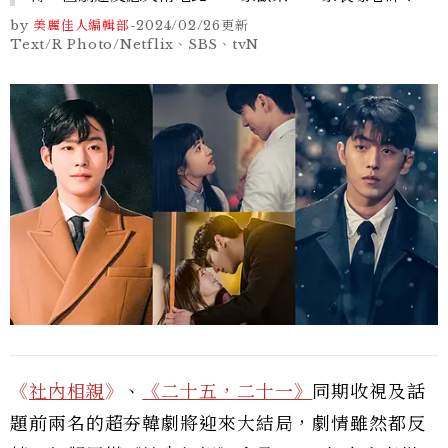
by
美麗佳人編輯部
-
2024/02/26
更新
Text/R Photo/Netflix、SBS、tvN
《
社內相親
》
、
《二十五，二十一》
同期收視及話
題前兩名的超夯韓劇將迎來大結局，劇情雖然都反