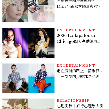
開箱最美隨身幸運符～
Dior全新秋季限量彩妝，
幸運草圖騰從眼影到唇膏外
殼都想收藏！官網 8/7 開
賣，晚一步就沒了！
ENTERTAINMENT
2026 Lollapalooza
Chicago四大亮點總盤
點， JENNIE、 CORTIS
登台，K-POP擄獲全球！
ENTERTAINMENT
走在演員的路上，蒲禾菲：
「一次次的失敗都是必經過
程，必須要經過那些練習，
才能做得好。」
RELATIONSHIP
心理測驗｜旅行心理學！測