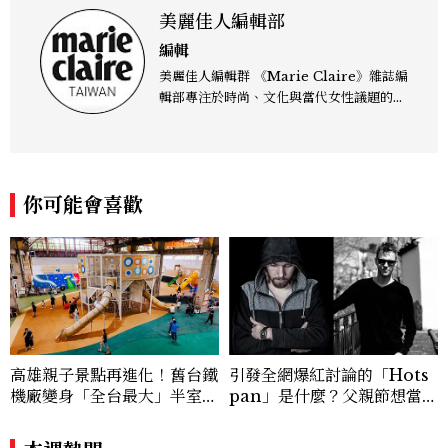
美麗佳人編輯部
編輯
美麗佳人編輯群 《Marie Claire》雜誌編
輯部專注於時尚、文化與當代女性議題的深
度呈現，致力打造兼具風格與觀點的內容敘
事。 團隊擅長核心議題企劃、內容策展與
跨平台整合，長期關注國際時代脈動與社會
趨勢，從文化觀察出發，挖掘具有啟發性的
你可能會喜歡
女性故事與價值觀；同時以細膩的美學語言
與敘事張力，轉化為兼具視覺風格與思想深
度的內容。 《Marie Claire》始終以敏銳
視角與編輯直覺，引領讀者探索女性多元面
貌與生活品味風格的無限可能。
高雄親子景點再進化！舊台鐵
引發全網爆紅討論的「Hots
機廠變身「全台最大」半室內
pan」是什麼？父親節想當天
樂園，8/8開幕、30項設施免
菜老爸並不難，掌握活到老、
費玩到飽
帥到老的關鍵