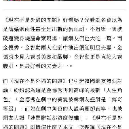
《現在不是外遇的問題》好看嗎？光看劇名會以為
是講婚姻兩性甚至是出軌的狗血劇，不過第一集就
破題變身燒腦命案現場，讓網友們也大吃一驚。而
金憓秀、金智勳兩人在劇中演出網紅明星夫妻，金
憓秀少見大露長美腿和纖腰，金智勳更是直接大露
腹肌，是最好看的夫妻之一。
而《現在不是外遇的問題》也引起韓國網友熱烈討
論，紛紛認為這是金憓秀再創高峰的最新「人生角
色」，金憓秀在劇中的美貌被韓網友盛讚是「傳奇
等級」，而她在劇中角色的人設美麗卻直率，也被
網友大讚「連罵髒話都這麼優雅」！《現在不是外
遇的問題》劇情演什麼？本文一次搜羅《現在不是