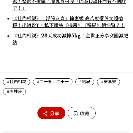
派，整形不掩飾，魔鬼身材曝「因為D罩杯而看不到肚
子！」
《社內相親》「浮誇友貞」徐惠媛 高八度撂英文超搶
鏡！出道6年，私下撞臉《機醫》《殭屍》趙怡賢？！
《社內相親》23天成功減掉5kg！金世正分享女團減肥
法
#社內相親
#二十五，二十一
#結局
#安孝燮
#南柱赫
分享
收藏