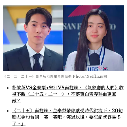
《二十五，二十一》白易辰恭喜羅希度結婚 Photo/Netflix截圖
朴敏英VS金泰梨+宋江VS南柱赫，《氣象廳的人們》收
視不敵《二十五，二十一》，不落窠臼青春熱血更無
敵？
《二十五》南柱赫、金泰梨帶你感受時代洪流下，20句
勵志金句台詞「笑一笑吧，笑過以後，要忘記就容易多
了。」