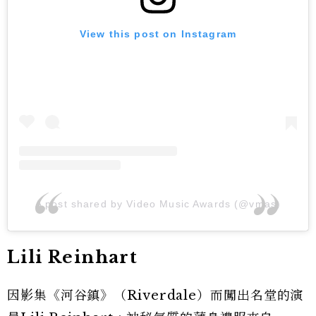
View this post on Instagram
A post shared by Video Music Awards (@vmas)
Lili Reinhart
因影集《河谷鎮》（Riverdale）而闖出名堂的演