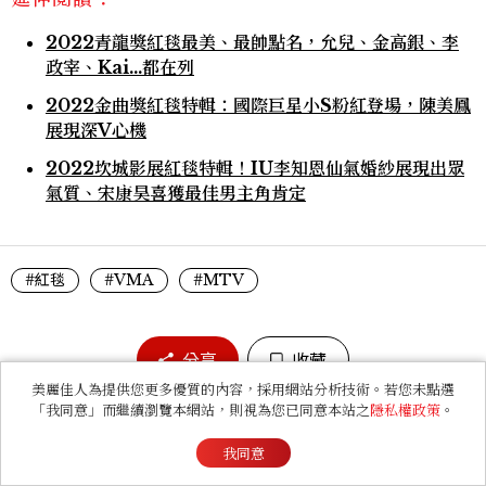
2022青龍獎紅毯最美、最帥點名，允兒、金高銀、李
政宰、Kai…都在列
2022金曲獎紅毯特輯：國際巨星小S粉紅登場，陳美鳳
展現深V心機
2022坎城影展紅毯特輯！IU李知恩仙氣婚紗展現出眾
氣質、宋康昊喜獲最佳男主角肯定
#紅毯
#VMA
#MTV
分享
收藏
美麗佳人為提供您更多優質的內容，採用網站分析技術。若您未點選
「我同意」而繼續瀏覽本網站，則視為您已同意本站之
隱私權政策
。
Jess Lee
我同意