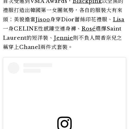
首次受邀到VMA Awards，
Blackpink
以全黑的
禮服打造出韓國第一女團氣勢，各自的服裝大有來
頭：美貌擔當
Jisoo
身穿Dior蕾絲印花禮服、
Lisa
一身CELINE性感鏤空連身褲、
Rosé
選擇Saint
Laurent的短洋裝、
Jennie
則不負人間香奈兒之
稱穿上Chanel兩件式套裝。