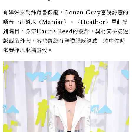
有學姊泰勒絲背書保證，Conan Gray富饒詩意的
嗓音一出道以〈Maniac〉、〈Heather〉單曲受
到矚目。身穿Harris Reed的設計，異材質拼接短
版西裝外套，落地蕾絲有著禮服既視感，將中性時
髦發揮地淋漓盡致。