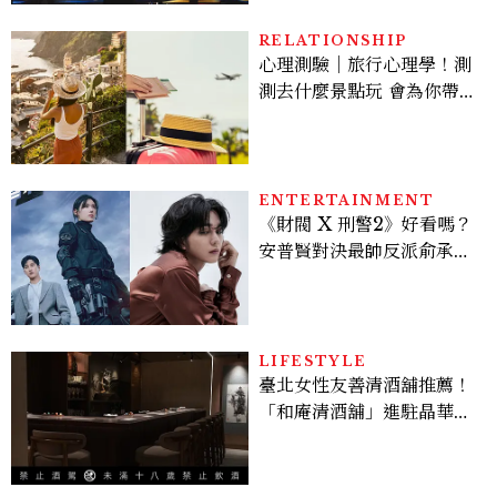
RELATIONSHIP
心理測驗｜旅行心理學！測
測去什麼景點玩 會為你帶來
好運
ENTERTAINMENT
《財閥 X 刑警2》好看嗎？
安普賢對決最帥反派俞承
豪，鄭恩彩接棒女主，開專
機、刷黑卡，用錢輾壓罪犯
的陳利手回來了，這次能玩
多大？
LIFESTYLE
臺北女性友善清酒舖推薦！
「和庵清酒舖」進駐晶華酒
店：首創五行心情選酒、單
杯180元起輕鬆微醺