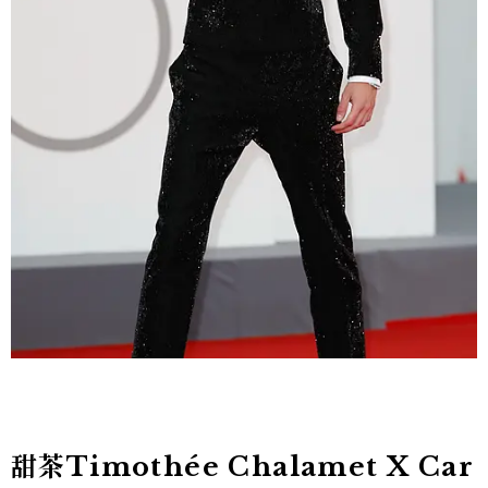
甜茶Timothée Chalamet X Car