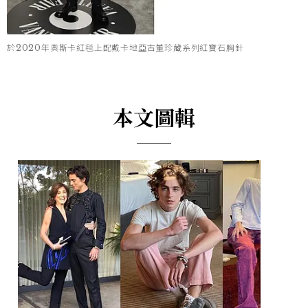
於2020年奧斯卡紅毯上配戴卡地亞古董珍藏系列紅寶石胸針
本文圖輯