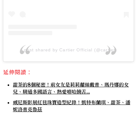
A post shared by Cartier Official (@cartier)
延伸閱讀：
甜茶的8個秘密！前女友是莉莉蘿絲戴普、瑪丹娜的女
兒、精通多國語言、熱愛嘻哈饒舌...
威尼斯影展紅毯珠寶造型紀錄！凱特布蘭琪、甜茶、潘
妮洛普克魯茲