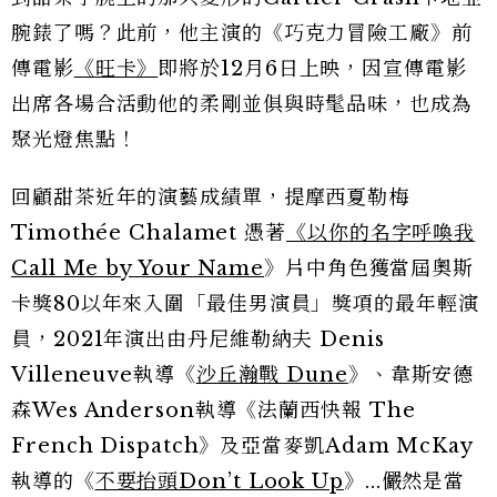
腕錶了嗎？此前，他主演的《巧克力冒險工廠》前
傳電影
《旺卡》
即將於12月6日上映，因宣傳電影
出席各場合活動他的柔剛並俱與時髦品味，也成為
聚光燈焦點！
回顧甜茶近年的演藝成績單，提摩西夏勒梅
Timothée Chalamet 憑著
《以你的名字呼喚我
Call Me by Your Name
》片中角色獲當屆奧斯
卡獎80以年來入圍「最佳男演員」獎項的最年輕演
員，2021年演出由丹尼維勒納夫 Denis
Villeneuve執導《
沙丘瀚戰 Dune
》、韋斯安德
森Wes Anderson執導《法蘭西快報 The
French Dispatch》及亞當麥凱Adam McKay
執導的《
不要抬頭Don’t Look Up
》...儼然是當