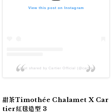
View this post on Instagram
A post shared by Cartier Official (@cartier)
甜茶Timothée Chalamet X Car
tier紅毯造型 3