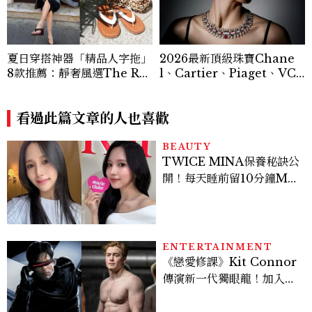
夏日穿搭神器「精品人字拖」
2026最新頂級珠寶Chane
8款推薦：靜奢風選The Ro
l、Cartier、Piaget、VC
w、這雙小貓跟太時髦！
A⋯⋯19大品牌之作盤點
看過此篇文章的人也喜歡
BEAUTY
TWICE MINA保養秘訣公
開！每天睡前留10分鐘ME
TIME、定期皮拉提斯，6
個日常習慣養出牛奶肌
ENTERTAINMENT
《戀愛修課》Kit Connor
傳演新一代獨眼龍！加入新
版《X戰警》，可望搭檔