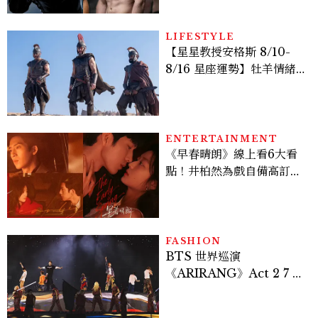
Sadie Sink
LIFESTYLE
【星星教授安格斯 8/10-
8/16 星座運勢】牡羊情緒
變敏感，雙子人際吸引力爆
棚
ENTERTAINMENT
《早春晴朗》線上看6大看
點！井柏然為戲自備高訂，
孫千苦等地下戀轉正，雨夜
激吻獲讚慾感天花板
FASHION
BTS 世界巡演
《ARIRANG》Act 2 7 位
成員舞台造型一次看