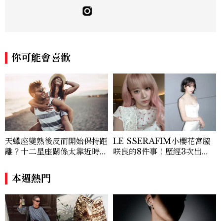
佳人》編輯工作內容，包括錶展等國際活動
採訪、珠寶市場動態等專題，及視覺拍攝執
行。用貼近生活且具知識性的視角，發掘珠
寶腕錶的細節美。Email：kate_tu@mc
tw.com.tw
你可能會喜歡
天蠍座變熟後反而開始保持距
LE SSERAFIM小櫻花宮脇
離？十二星座關係太靠近時最
咲良的8件事！歷經3次出
怕發生的事，「這星座」一有
道、嚴以律己的終極自我管理
壓力就先躲起來
王、靠「這招」養成17吋螞蟻
本週熱門
腰