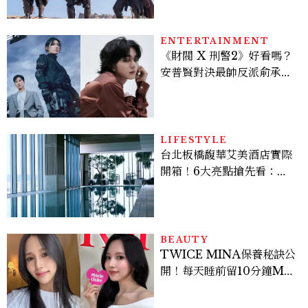
棚
ENTERTAINMENT
《財閥 X 刑警2》好看嗎？
安普賢對決最帥反派俞承
豪，鄭恩彩接棒女主，開專
機、刷黑卡，用錢輾壓罪犯
的陳利手回來了，這次能玩
多大？
LIFESTYLE
台北板橋馥華艾美酒店實際
開箱！6大亮點搶先看：新
北最新旅宿地標、高空泳
池、客房藏奢華細節
BEAUTY
TWICE MINA保養秘訣公
開！每天睡前留10分鐘ME
TIME、定期皮拉提斯，6
個日常習慣養出牛奶肌