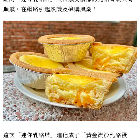
順感，在網路引起熱議及搶購風潮！
這次「迷你乳酪塔」進化成了「黃金流沙乳酪蛋