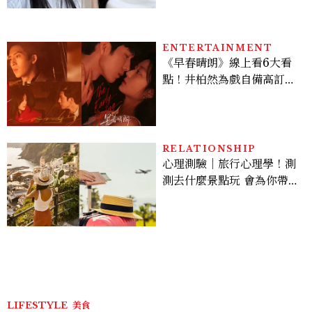
ENTERTAINMENT
《早春晴朗》線上看6大看
點！井柏然為戲自備高訂，
孫千苦等地下戀轉正，雨夜
激吻獲讚慾感天花板
RELATIONSHIP
心理測驗｜旅行心理學！測
測去什麼景點玩 會為你帶來
好運
LIFESTYLE
美食