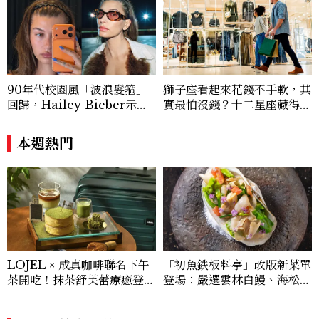
90年代校園風「波浪髮箍」
獅子座看起來花錢不手軟，其
回歸，Hailey Bieber示範
實最怕沒錢？十二星座藏得最
如何戴得時髦：這款Miu Mi
深的金錢焦慮，「這星座」比
u髮箍未開賣先爆紅！
價半天，最後卻買最貴的
本週熱門
LOJEL × 成真咖啡聯名下午
「初魚鉄板料亭」改版新菜單
茶開吃！抹茶舒芙蕾療癒登
登場：嚴選雲林白鰻、海松貝
場，期間限定至9/30
交織旬味，限時推出父親節升
級優惠