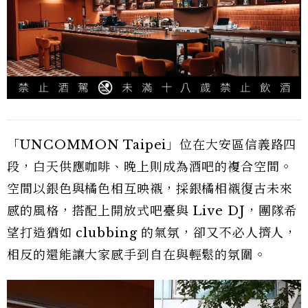
「UNCOMMON Taipei」位在大安區信義路四
段，白天供應咖啡、晚上則成為酒吧的複合空間。
空間以銀色與橘色相互映襯，採銀橘相襯復古未來
感的風格，搭配上開放式吧臺與 Live DJ，團隊希
望打造猶如 clubbing 的氣氛，卻又不必人擠人，
相反的還能讓大家感手到自在與輕鬆的氛圍。