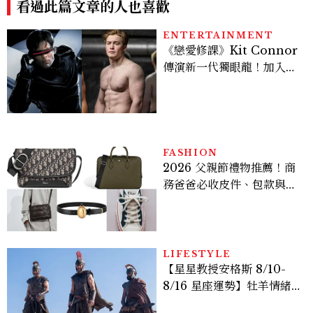
看過此篇文章的人也喜歡
ENTERTAINMENT
《戀愛修課》Kit Connor
傳演新一代獨眼龍！加入新
版《X戰警》，可望搭檔
Sadie Sink
FASHION
2026 父親節禮物推薦！商
務爸爸必收皮件、包款與鞋
履一次看
LIFESTYLE
【星星教授安格斯 8/10-
8/16 星座運勢】牡羊情緒
變敏感，雙子人際吸引力爆