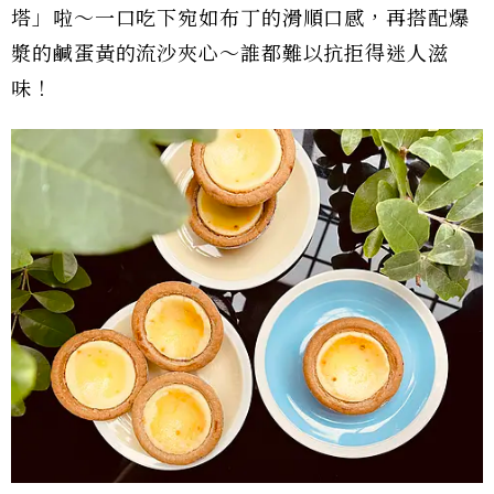
塔」啦～一口吃下宛如布丁的滑順口感，再搭配爆
漿的鹹蛋黃的流沙夾心～誰都難以抗拒得迷人滋
味！