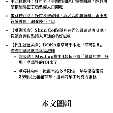
芋頭控歡呼！好市多「芋頭奶油酥」強勢回歸，酥脆可
頌搭配綿密芋頭準備大口開吃
零食控注意！好市多推韓國「海太馬鈴薯薄餅」香濃馬
鈴薯香氣，涮嘴停不了口
【蘆洲美食】Shun Coffe隱身巷弄的質感系咖啡廳，
從飯食到甜點讓人著迷的美好滋味
【民生社區美食】BOKA推草莓季限定「草莓甜點」，
滿滿的草莓就是幸福滋味
超吸睛！Meat up推出4款超浮誇「草莓甜點」登
場，草莓界的101來了
草莓控尖叫！微甜室推冬季限定「草莓優格蛋糕」
35顆以上滿滿草莓，還有阿華田巧克力蛋糕
本文圖輯