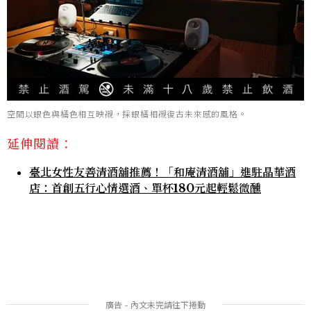
空間以銀色與橘色相互映襯，採銀橘相襯復古未來感的風格。
延伸閱讀：
臺北女性友善清酒舖推薦！「和庵清酒舖」進駐晶華酒
店：首創五行心情選酒、單杯180元起輕鬆微醺