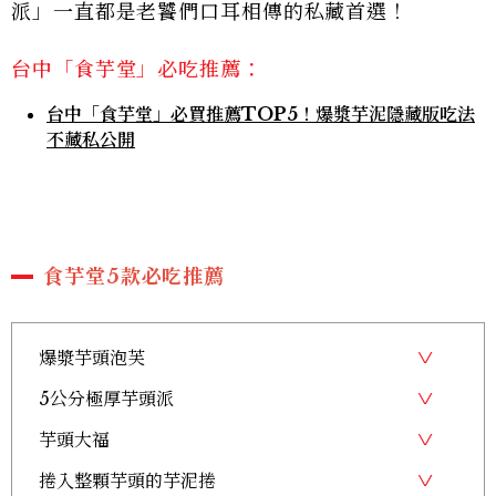
派」一直都是老饕們口耳相傳的私藏首選！
台中「食芋堂」必吃推薦：
台中「食芋堂」必買推薦TOP5！爆漿芋泥隱藏版吃法
不藏私公開
食芋堂5款必吃推薦
爆漿芋頭泡芙
5公分極厚芋頭派
芋頭大福
捲入整顆芋頭的芋泥捲