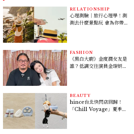
RELATIONSHIP
心理測驗｜旅行心理學！測
測去什麼景點玩 會為你帶來
好運
FASHION
《黑白大廚》金度潤女友是
誰？低調交往演員金瑞妍、
曾出演《少年法庭》，私下
極簡風穿搭是日常範本！
BEAUTY
hince台北快閃店回歸！
「Chill Voyage」夏季限
定系列登場，夢幻海洋藍空
間、限定彩妝、DIY吊飾一
次體驗