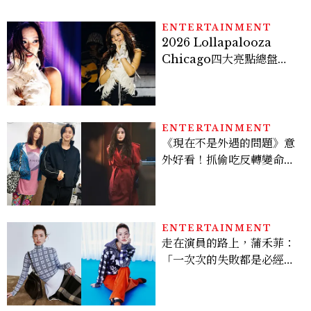
ENTERTAINMENT
2026 Lollapalooza
Chicago四大亮點總盤
點， JENNIE、 CORTIS
登台，K-POP擄獲全球！
ENTERTAINMENT
《現在不是外遇的問題》意
外好看！抓偷吃反轉變命
案？金憓秀傳奇美腿被讚
爆、金智勳大秀腹肌，曹汝
貞雙影后飆戲，線上看7大
看點懶人包
ENTERTAINMENT
走在演員的路上，蒲禾菲：
「一次次的失敗都是必經過
程，必須要經過那些練習，
才能做得好。」