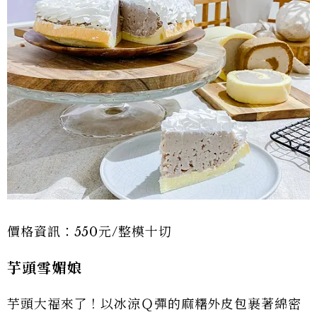
價格資訊：550元/整模十切
芋頭雪媚娘
芋頭大福來了！以冰涼Ｑ彈的麻糬外皮包裹著綿密