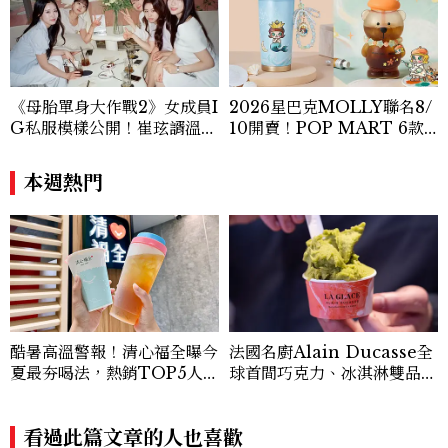
《母胎單身大作戰2》女成員I
2026星巴克MOLLY聯名8/
G私服模樣公開！崔玹諝溫柔
10開賣！POP MART 6款
系歐膩粉絲飆漲、金秀炫竟是
杯袋價格、草莓布蕾星冰樂一
低調千金？
次看
本週熱門
酷暑高溫警報！清心福全曝今
法國名廚Alain Ducasse全
夏最夯喝法，熱銷TOP5人氣
球首間巧克力、冰淇淋雙品牌
飲品一次看
概念店插旗臺北，推出「焙香
烏龍榛果」臺灣限定新口味
看過此篇文章的人也喜歡