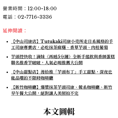
營業時間：12:00-18:00
電話：02-7716-3336
延伸閱讀：
【中山司康店】Tutukaki司康小売所走日系風格的手
工司康專賣店，必吃抹茶麻糬、香草芋頭、肉桂葡萄
芋頭控快收！滴妹《再睡5分鐘》全新手搖飲與香帥蛋糕
聯名推香芋啵啵，人氣必喝推薦大公開
【中山甜點店】漫拾推「芋頭布丁」手工甜點，深夜也
能品嚐的不限時咖啡廳
【新竹咖啡廳】爆漿抹茶芋頭司康、韓系咖啡廳、新竹
早午餐大公開，絕對讓人美照拍不完
本文圖輯