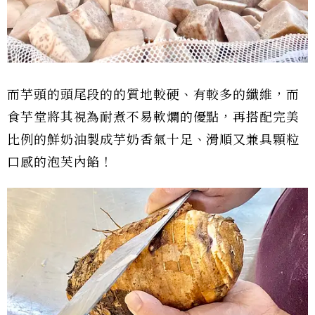
而芋頭的頭尾段的的質地較硬、有較多的纖維，而
食芋堂將其視為耐煮不易軟爛的優點，再搭配完美
比例的鮮奶油製成芋奶香氣十足、滑順又兼具顆粒
口感的泡芙內餡！