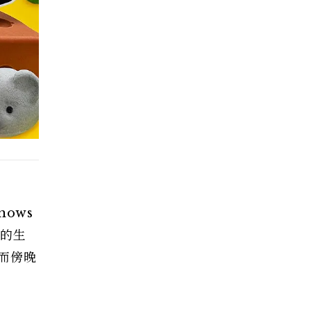
ows
大的生
而傍晚