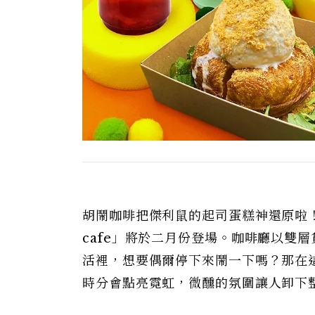
胡鬧咖啡把傑利鼠的起司蛋糕神還原啦！坐
cafe」將於二月份登場。咖啡廳以雙
活裡，想要偶爾停下來鬧一下嗎？那在
時分會點亮霓虹，微醺的氛圍讓人卸下