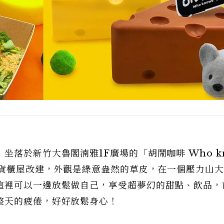
落於新竹大魯閣湳雅1F廣場的「胡鬧咖啡 Who kn
層貨櫃屋改建，外觀是綠意盎然的草皮，在一個壓力山
這裡可以一邊放鬆做自己，享受超夢幻的甜點、飲品，
整天的疲倦，好好放鬆身心！