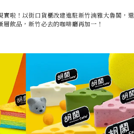
現實啦！以街口貨櫃改建進駐新竹湳雅大魯閣，
漸層飲品，新竹必去的咖啡廳再加一！