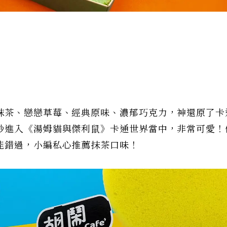
抹茶、戀戀草莓、經典原味、濃郁巧克力，神還原了卡
秒進入《湯姆貓與傑利鼠》卡通世界當中，非常可愛！
能錯過，小編私心推薦抹茶口味！