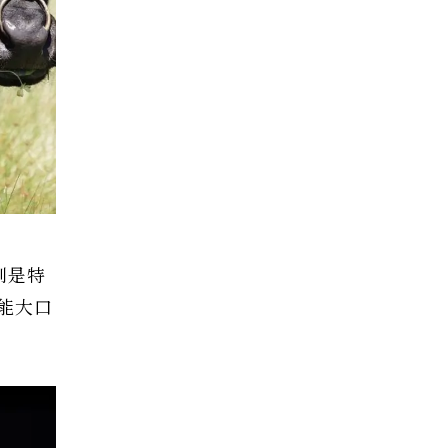
別是特
能大口