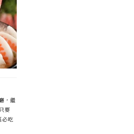
廳，繼
只要
區必吃