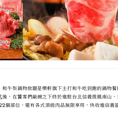
！和牛祭鍋物放題是樂軒旗下主打和牛吃到飽的鍋物餐
代
後，在饕客們敲碗之下終於進駐台北信義微風南山，
的22個部位，還有各式頂級肉品無限享用，快收進信義