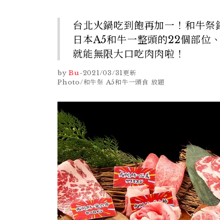
台北火鍋吃到飽再加一！和牛祭
日本A5和牛一整頭的22個部位、B
就能無限大口吃肉肉啦！
by
Bu
-
2021/03/31
更新
Photo/和牛祭 A5和牛一頭食 放題