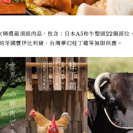
精選最頂級肉品，包含：日本A5和牛整頭22個部位
牛、西班牙國寶伊比利豬、台灣夢幻桂丁雞等無限供應。