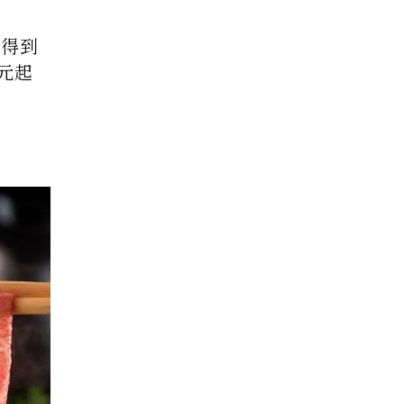
吃得到
0元起