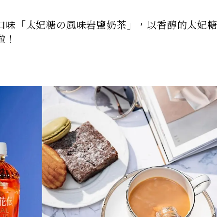
口味「太妃糖の風味岩鹽奶茶」，以香醇的太妃
啦！