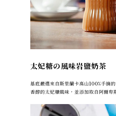
太妃糖の風味岩鹽奶茶
基底嚴選來自斯里蘭卡高山100%手摘
香醇的太妃糖風味，並添加取自阿爾卑