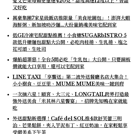
愛文芒果每顆更重達420克，甜度高達12度以上，香甜
又好吃
萬豪集團7家星級飯店推限量「美食地圖包」！澎湃大蝦
海鮮粥、新加坡叻沙麵…大份量銷魂美味宅配到家
低GI冷凍宅配甜點推薦！小食糖SUGARbISTRO 5
款低升糖麵包甜點大公開，必吃肉桂捲、生乳捲、塩之
花可頌、生吐司
爆餡超罪惡！全台5間必吃「生乳包」大公開，只要銅板
價就能大口享用，還可以宅配到家
LINE TAXI 「享饗送」第二波外送餐廳名店大集合！
小小樹食、豆豆里、MUME MUME美味一鍵到府
一次摘六星！頤宮、大三元、LONGTAIL跨界打造最
強外送美食「米其林六星饗宴」，招牌先知鴨在家就能
吃
外送甜點新選擇！Café del SOL推4款舒芙蕾三明
治、芒果鬆餅，夾入芋泥布丁、紅豆奶油，在家輕鬆享
受網美系下午茶