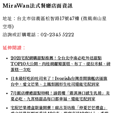
MiraWan法式餐廳店面資訊
地址：台北市信義區松智路17號47樓 (微風南山星
空塔)
洽詢或訂購電話：02-2345 5222
延伸閱讀：
2021宅配網購甜點推薦！全台北中南必吃外送甜點
TOP10大公開，肉桂胡蘿蔔蛋糕、布丁、提拉米蘇、磅
蛋糕一次吃
日本最好吃的吐司來了！Ivorish台灣首間旗艦店插旗
台中，愛文芒果、土鳳梨圓形生吐司還能宅配到家
7月飯店療癒甜點特輯！涵碧樓「霜淇淋口感生乳捲」炎
夏必吃、九宮格甜品每口都幸福，還能宅配到家
宅配芒果禮盒限量開賣！麻古茶坊推「仲夏芒芒禮盒」