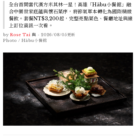
全台首間當代漢方米其林一星！高雄「Hābu小餐館」融
合中藥世家底蘊與懷石菜序，將節氣草本轉化為國際精緻
餐飲。套餐NT$3,200起，完整亮點菜色、餐廳地址與線
上訂位資訊一次看。
by
Rose Tai
與
-
2026/08/05
更新
Photo / Hābu小餐館