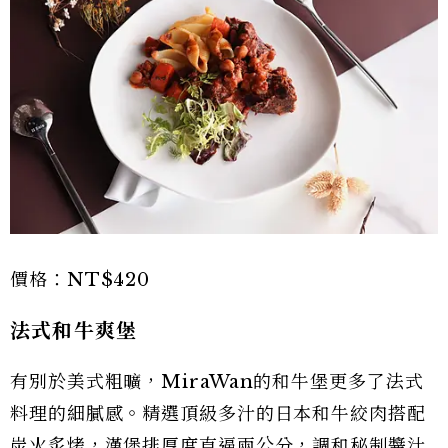
價格：NT$420
法式和牛爽堡
有別於美式粗曠，MiraWan的和牛堡更多了法式
料理的細膩感。精選頂級多汁的日本和牛絞肉搭配
炭火炙烤，漢堡排厚度直逼兩公分，調和秘制醬汁