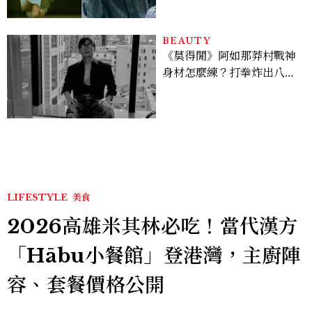
慢、犯人太好猜？
BEAUTY
《莫得閒》阿如那莽村戰神
身材怎麼練？打拳炸出八塊
腹肌，HYROX挑戰也沒錯
過
LIFESTYLE
美食
2026高雄米其林必吃！當代漢方
「Hābu小餐館」登港灣，主廚陣
容、套餐價格公開