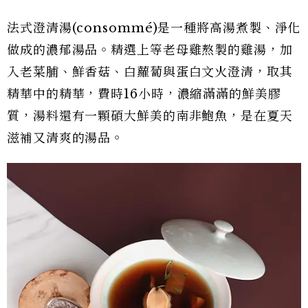
法式澄清湯(consommé)是一種將高湯煮製、淨化
做成的濃郁湯品。精選上等老母雞熬製的雞湯，加
入老菜脯、鮮香菇、白蘿蔔與蛋白文火澄清，取其
精華中的精華，費時16小時，濃縮滿滿的鮮美膠
質，湯料還有一顆碩大鮮美的南非鮑魚，是在夏天
滋補又清爽的湯品。