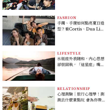
28組卡司、線上播出時間一
次看
FASHION
手鐲、手環如何點亮夏日造
型？看Cortis、Dua Lip
的穿搭示範
LIFESTYLE
水瓶座外表隨和，內心思想
卻很固執，「這星座」嘴上
說都可以，最後還是照自己
的方式選！12星座最難被改
變的一面
RELATIONSHIP
心理測驗｜旅行心理學！測
測去什麼景點玩 會為你帶來
好運