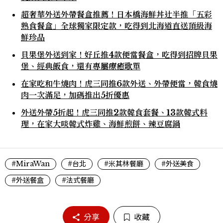
超奢華外送外帶餐盒推薦！日本橋海鮮丼辻半推「五彩
熟食餐盒」全球獨家限定款，吃得到北海道直送頂級海
鮮珍品
貝果堡外送到家！好丘推4款便當餐盒，吃得到招牌貝果
堡、經典飯食，還有專屬療癒歌單
在家吃和牛燒肉！虎三同推6款外送、外帶便當，韓食燒
肉一次滿足，加碼推出5折優惠
外送外帶5折起！虎三同推2款韓食套餐、13款韓式料
理，在家大啖韓式炸雞、海鮮煎餅、辣豆腐鍋
#MiraWan
#台北
#米其林餐廳
#外送美食
#外送餐盒
#法式餐廳
分享
收藏