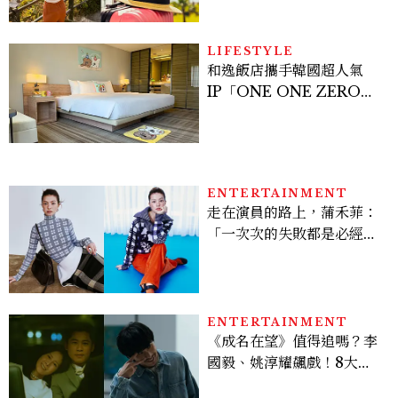
LIFESTYLE
和逸飯店攜手韓國超人氣
IP「ONE ONE ZERO
SEVEN」，打造療癒系快
樂狗狗主題房！全台獨家客
房、聯名好禮一次收藏
ENTERTAINMENT
走在演員的路上，蒲禾菲：
「一次次的失敗都是必經過
程，必須要經過那些練習，
才能做得好。」
ENTERTAINMENT
《成名在望》值得追嗎？李
國毅、姚淳耀飆戲！8大看
點與網友殘酷評價：節奏太