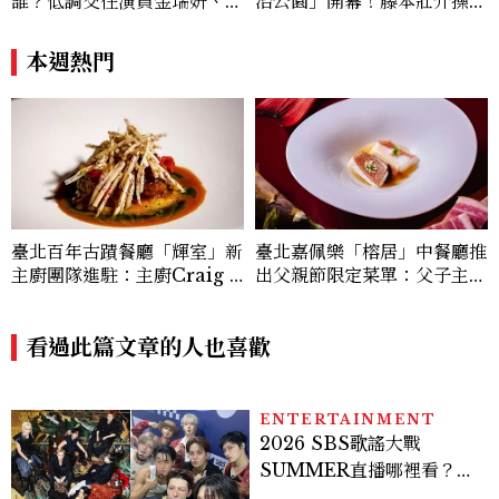
誰？低調交往演員金瑞妍、曾
治公園」開幕！藤本壯介操刀
出演《少年法庭》，私下極簡
設計，7大餐廳美食品牌、SP
風穿搭是日常範本！
A一次看
本週熱門
臺北嘉佩樂「榕居」中餐廳推
臺北百年古蹟餐廳「輝室」新
出父親節限定菜單：父子主廚
主廚團隊進駐：主廚Craig Y
攜手演繹粵菜傳承，八道菜、
ang以兒時記憶詮釋烤玉米、
一碗湯寫下跨越四十年的傳承
炒米粉、紅豆湯勾勒現代臺灣
之味
料理風味
看過此篇文章的人也喜歡
ENTERTAINMENT
2026 SBS歌謠大戰
SUMMER直播哪裡看？
Stray Kids、ATEEZ等