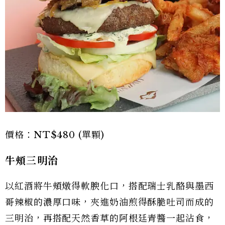
價格：NT$480 (單顆)
牛頰三明治
以紅酒將牛頰燉得軟腴化口，搭配瑞士乳酪與墨西
哥辣椒的濃厚口味，夾進奶油煎得酥脆吐司而成的
三明治，再搭配天然香草的阿根廷青醬一起沾食，