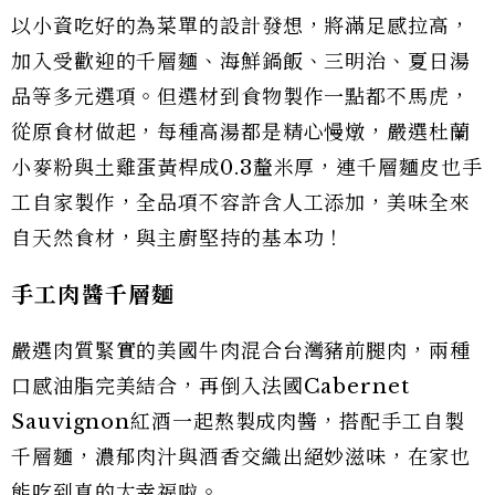
以小資吃好的為菜單的設計發想，將滿足感拉高，
加入受歡迎的千層麵、海鮮鍋飯、三明治、夏日湯
品等多元選項。但選材到食物製作一點都不馬虎，
從原食材做起，每種高湯都是精心慢燉，嚴選杜蘭
小麥粉與土雞蛋黃桿成0.3釐米厚，連千層麵皮也手
工自家製作，全品項不容許含人工添加，美味全來
自天然食材，與主廚堅持的基本功！
手工肉醬千層麵
嚴選肉質緊實的美國牛肉混合台灣豬前腿肉，兩種
口感油脂完美結合，再倒入法國Cabernet
Sauvignon紅酒一起熬製成肉醬，搭配手工自製
千層麵，濃郁肉汁與酒香交織出絕妙滋味，在家也
能吃到真的太幸福啦。