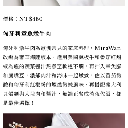
價格：NT$480
匈牙利章魚燉牛肉
匈牙利燉牛肉為歐洲常見的家庭料理，MiraWan
改編為奢華海陸版本，選用美國翼板牛和番茄紅甜
椒為底的蔬菜醬汁熬煮至軟透不爛，再拌入章魚腳
和鷹嘴豆，濃郁肉汁和海味一起燉煮，佐以番茄微
酸和匈牙利紅椒粉的煙燻微辣風味，再搭配義大利
貝殼麵與大塊肉和醬汁，無論正餐或消夜佐酒，都
是最佳選擇！