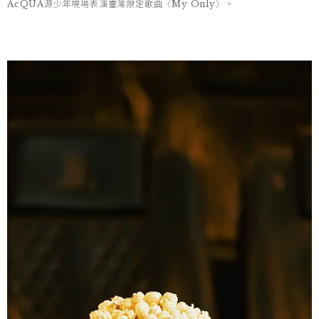
AcQUA源少年現場表演臺灣限定歌曲〈My Only〉。