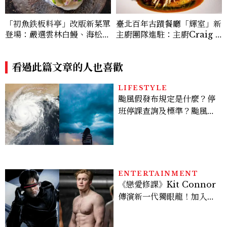
「初魚鉄板料亭」改版新菜單
臺北百年古蹟餐廳「輝室」新
登場：嚴選雲林白鰻、海松貝
主廚團隊進駐：主廚Craig Y
交織旬味，限時推出父親節升
ang以兒時記憶詮釋烤玉米、
級優惠
炒米粉、紅豆湯勾勒現代臺灣
看過此篇文章的人也喜歡
料理風味
LIFESTYLE
颱風假發布規定是什麼？停
班停課查詢及標準？颱風假
有薪水嗎、可否拒絕上班？
ENTERTAINMENT
《戀愛修課》Kit Connor
傳演新一代獨眼龍！加入新
版《X戰警》，可望搭檔
Sadie Sink