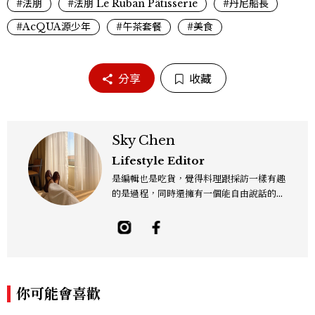
#法朋
#法朋 Le Ruban Pâtisserie
#丹尼船長
#AcQUA源少年
#午茶套餐
#美食
分享
收藏
Sky Chen
Lifestyle Editor
是編輯也是吃貨，覺得料理跟採訪一樣有趣
的是過程，同時還擁有一個能自由說話的地
方「食事，365日」。工作內容橫跨紙本雜
誌與數位平台，主要企劃與撰寫美食、美
酒、設計與旅遊文化，作品有風格空間、主
廚對談等等專題，以及旅遊特輯、設計師深
度採訪。可以用觀點寫字，也習慣用一點距
離看世界。Contact: sky_chen@mctw.
你可能會喜歡
com.tw