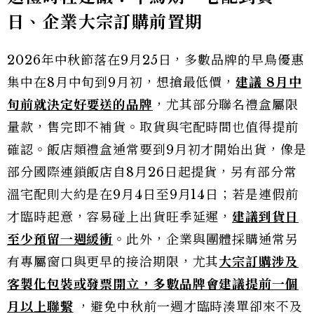
日、企業大宗訂購前置期
2026年中秋節落在9月25日，多數品牌的早鳥優惠
集中在8月中旬到9月初，想搶最低價，
建議 8月中
旬前就決定好要送的品牌
，尤其部分聯名禮盒屬限
量款，售完即不補貨。取貨與宅配時間也值得提前
確認。飯店類禮盒通常要到9月初才開始出貨，像是
部分國際連鎖飯店自8月26日起提貨，另有部分常
溫宅配則大約是在9月4日至9月14日；若是連假前
才臨時起意，容易碰上出貨旺季延遲，
建議到貨日
至少預留一週緩衝
。此外，企業與團體採購通常另
有專屬窗口與更早的接洽期限，尤其
大宗訂購涉及
客製化包裝或發票開立，
多數品
牌會建議提前一個
月以上聯繫
，避免中秋前一週才臨時湊單卻來不及