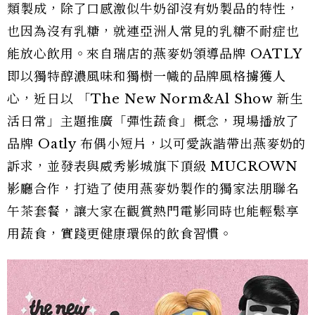
類製成，除了口感激似牛奶卻沒有奶製品的特性，
也因為沒有乳糖，就連亞洲人常見的乳糖不耐症也
能放心飲用。來自瑞店的燕麥奶領導品牌 OATLY
即以獨特醇濃風味和獨樹一幟的品牌風格擄獲人
心，近日以 「The New Norm&Al Show 新生
活日常」主題推廣「彈性蔬食」概念，現場播放了
品牌 Oatly 布偶小短片，以可愛詼諧帶出燕麥奶的
訴求，並發表與威秀影城旗下頂級 MUCROWN
影廳合作，打造了使用燕麥奶製作的獨家法朋聯名
午茶套餐，讓大家在觀賞熱門電影同時也能輕鬆享
用蔬食，實踐更健康環保的飲食習慣。