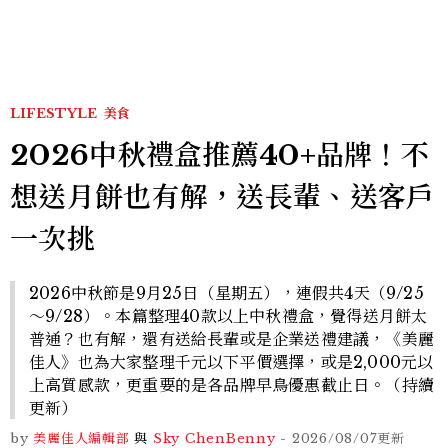
的透亮肌，熬夜拍戲不顯疲
倦感，超神！
LIFESTYLE
美食
2026中秋禮盒推薦40+品牌！不
想送月餅也有解，送長輩、送客戶
一次挑
2026中秋節是9月25日（星期五），連假共4天（9/25
～9/28）。本篇整理40款以上中秋禮盒，覺得送月餅太
普通？也有解，還有送給長輩或是企業送禮建議，《美麗
佳人》也為大家整理千元以下平價選擇，或是2,000元以
上高質感款，更重要的是各品牌早鳥優惠截止日。（持續
更新）
by
美麗佳人編輯部
與
Sky Chen
Benny
-
2026/08/07
更新