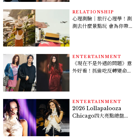
RELATIONSHIP
心理測驗｜旅行心理學！測
測去什麼景點玩 會為你帶來
好運
ENTERTAINMENT
《現在不是外遇的問題》意
外好看！抓偷吃反轉變命
案？金憓秀傳奇美腿被讚
爆、金智勳大秀腹肌，曹汝
貞雙影后飆戲，線上看7大
看點懶人包
ENTERTAINMENT
2026 Lollapalooza
Chicago四大亮點總盤
點， JENNIE、 CORTIS
登台，K-POP擄獲全球！