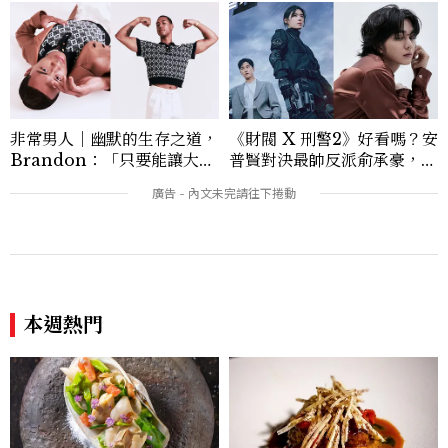
非常男人｜幽默的生存之道，
《財閥 X 刑警2》好看嗎？安
Brandon：「只要能讓大家
普賢對決最帥反派俞承豪，鄭
笑，我們就有機會玩在一起，
恩彩接棒女主，開專機、刷黑
讓敵人成為朋友。」
卡，用錢輾壓罪犯的陳利手回
來了，這次能玩多大？
本週熱門