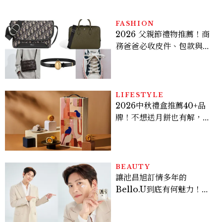
FASHION
2026 父親節禮物推薦！商
務爸爸必收皮件、包款與鞋
履一次看
LIFESTYLE
2026中秋禮盒推薦40+品
牌！不想送月餅也有解，送
長輩、送客戶一次挑
BEAUTY
讓池昌旭訂情多年的
Bello.U到底有何魅力！揭
密男神發光乳霜～「肽光透
亮緊緻霜」如何打造日不落