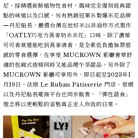
尼，採精選新鮮植物性食材，風味完全復刻經典甜
點的味道以及口感，另有熱銷冠軍米製爆米花品牌
—丹尼船長，嚴選台灣在地好米以非油炸方式製作
「OATLY巧克力燕麥奶米米花」口味，除了濃郁
可可香氣還能吃到燕麥清香，是全素低負擔無罪惡
感的零食選擇，在享受 MUCROWN 影廳奢華舒
適的包廂式座椅同時又能品嚐午茶甜品。另外除了
MUCROWN 影廳可享用外，即日起至2023年1
月19日，法朋 Le Ruban Pâtisserie 門店、官網
以及丹尼船長電商平台也同步販售，「彈性蔬食」
理念將以更輕鬆的姿態真正走入你我的日常。