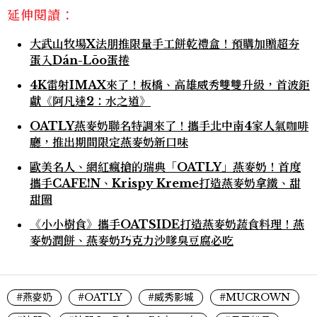
延伸閱讀：
大武山牧場X法朋推限量手工餅乾禮盒！預購加贈超夯
蛋入Dán-Lōo蛋捲
4K雷射IMAX來了！板橋、高雄威秀雙雙升級，首波鉅
獻《阿凡達2：水之道》
OATLY燕麥奶聯名特調來了！攜手北中南4家人氣咖啡
廳，推出期間限定燕麥奶新口味
歐美名人、網紅瘋搶的瑞典「OATLY」燕麥奶！首度
攜手CAFE!N、Krispy Kreme打造燕麥奶拿鐵、甜
甜圈
《小小樹食》攜手OATSIDE打造燕麥奶蔬食料理！燕
麥奶潤餅、燕麥奶巧克力沙嗲臭豆腐必吃
#燕麥奶
#OATLY
#威秀影城
#MUCROWN