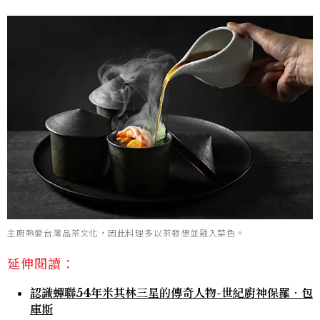
主廚熱愛台灣品茶文化，因此料理多以茶發想並融入菜色。
延伸閱讀：
認識蟬聯54年米其林三星的傳奇人物-世紀廚神保羅．包
庫斯