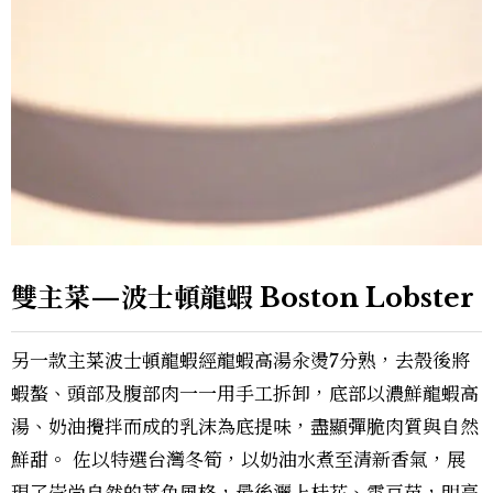
雙主菜—波士頓龍蝦 Boston Lobster
另一款主菜波士頓龍蝦經龍蝦高湯汆燙7分熟，去殼後將
蝦螯、頭部及腹部肉一一用手工拆卸，底部以濃鮮龍蝦高
湯、奶油攪拌而成的乳沫為底提味，盡顯彈脆肉質與自然
鮮甜。 佐以特選台灣冬筍，以奶油水煮至清新香氣，展