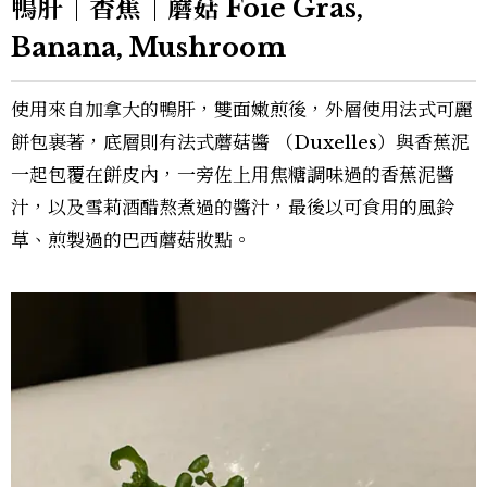
鴨肝｜香蕉｜蘑菇 Foie Gras,
Banana, Mushroom
使用來自加拿大的鴨肝，雙面嫩煎後，外層使用法式可麗
餅包裹著，底層則有法式蘑菇醬 （Duxelles）與香蕉泥
一起包覆在餅皮內，一旁佐上用焦糖調味過的香蕉泥醬
汁，以及雪莉酒醋熬煮過的醬汁，最後以可食用的風鈴
草、煎製過的巴西蘑菇妝點。