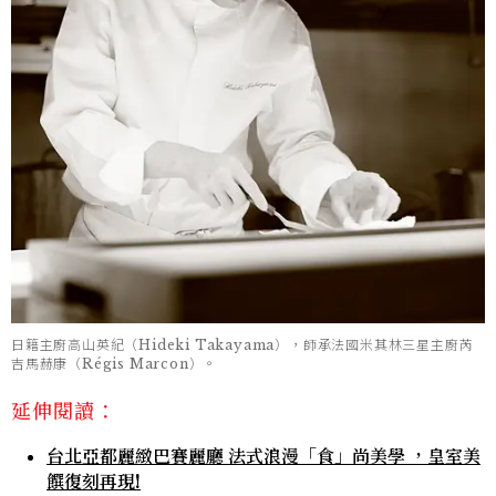
日籍主廚高山英紀（Hideki Takayama），師承法國米其林三星主廚芮
吉馬赫康（Régis Marcon）。
延伸閱讀：
台北亞都麗緻巴賽麗廳 法式浪漫「食」尚美學 ，皇室美
饌復刻再現!