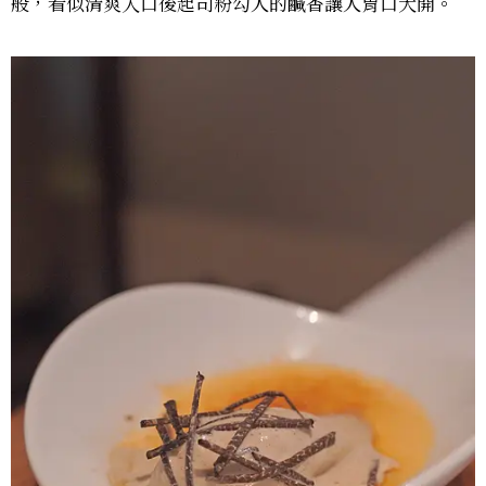
般，看似清爽入口後起司粉勾人的鹹香讓人胃口大開。