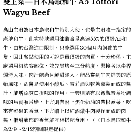
雙主菜—日本鳥取和牛 A5 Tottori
Wagyu Beef
高山主廚為日本鳥取和牛特別大使，也是主廚唯一指定的
產地和牛，此次特地選用油酸含量高達55%的頂級A5和
牛，由於台灣進口限制，只能選用30個月內飼養的牛
隻，因此餐點使用的可說是最頂級的肉質，十分珍稀。主
廚選用紐約客部位，並先炭烤至三分熟度，緊接著以麥稈
燻烤入味，肉汁飽滿且鮮甜迷人，能品嘗到牛肉鮮美的原
始風味，沾醬是使用小酸瓜、雪莉酒與乾蔥熬製而成的醬
汁，能增添爽口提味的作用，一旁則還有以鐵觀音茶粉調
味的馬爾頓片鹽，上方則有淋上焦化奶油的帶根菠菜，吃
來有堅果的香氣，下方鋪上以紅酒燉牛肉製作而成的肉
醬，偏甜馥郁的香氣能互相搭配食用。（（日本鳥取和牛
為2/9～2/12期間限定提供）