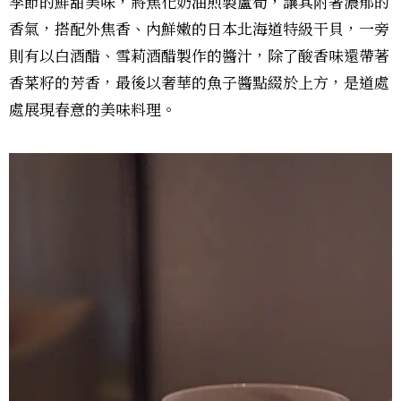
季節的鮮甜美味，將焦化奶油煎製蘆筍，讓其附著濃郁的
香氣，搭配外焦香、內鮮嫩的日本北海道特級干貝，一旁
則有以白酒醋、雪莉酒醋製作的醬汁，除了酸香味還帶著
香菜籽的芳香，最後以奢華的魚子醬點綴於上方，是道處
處展現春意的美味料理。