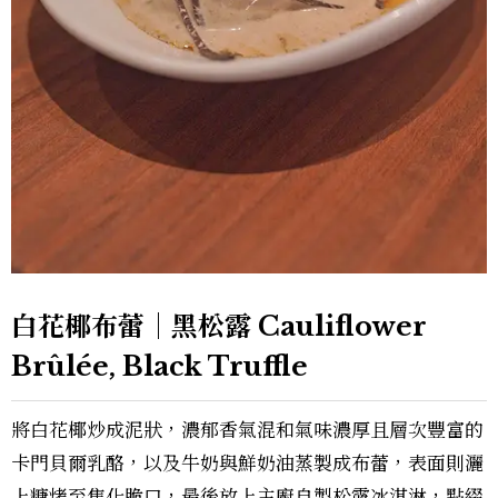
白花椰布蕾｜黑松露 Cauliflower
Brûlée, Black Truffle
將白花椰炒成泥狀，濃郁香氣混和氣味濃厚且層次豐富的
卡門貝爾乳酪，以及牛奶與鮮奶油蒸製成布蕾，表面則灑
上糖烤至焦化脆口，最後放上主廚自製松露冰淇淋，點綴