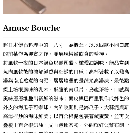
Amuse Bouche
將日本懷石料理中的「八寸」為概念，以以四款不同口感
的前菜作為迎賓之作，並展現精緻飲食的精神。
將風乾一夜的日本鯛魚以壽司醋、橄欖油調味，能品嘗到
魚肉風乾後的濃郁鮮香與細緻的口感；高杯裝載了以雞高
湯與南瓜熬煮的肉泥，層層堆疊的是蔬菜高湯凍，最後點
綴上培根風味的乳末、酥脆的南瓜片、烏龍茶粉，口感與
風味層層堆疊出新鮮的滋味；面皮與巴西里製作成綠色的
外皮的海瓜子可樂球，內餡咬開則是海瓜子、大蒜泥與雞
高湯拌炒的海味鮮美；以百合根泥包裹著鹹蛋黃，並再次
疊覆上百合根奶油、文山包種茶粉，外觀就好似蒙布朗一