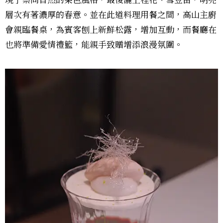
現了崇尚自然的菜色風格，最後灑上桂花、雪豆苗，明亮
層次有著濃厚的春意。並在此道料理用餐之間，高山主廚
會親臨餐桌，為賓客刨上新鮮松露，增加互動，而餐廳在
也將準備愛情禮籃，能親手致贈增添浪漫氛圍。