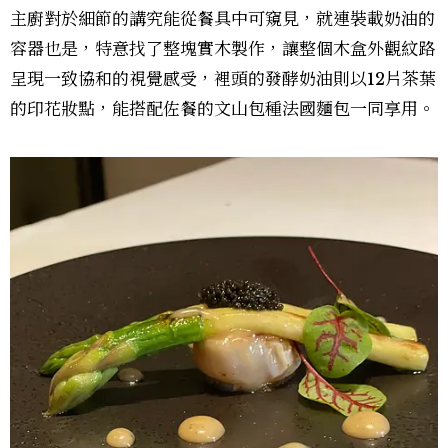
主廚對於細節的講究能從餐具中可窺見，就連裝載奶油的
容器也是，特意找了整塊實木製作，讓整個木盒外觀紋路
呈現一致協和的視覺感受，裡頭的發酵奶油則以12片茶葉
的印花妝點，能搭配佐餐的文山包種法國麵包一同享用。