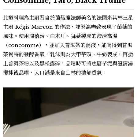
Consommé, Taro, Black Truffle
此道料理為主廚習自於菌菇魔法師美名的法國米其林三星
主廚 Régis Marcon 的作法，並淋漓盡致表現了菌菇的
風味。使用鴻禧菇、白木耳、舞菇製成的澄清高湯
（concomme），並加入普洱茶的湯液，能喝得到普洱
茶獨特的發酵香氣，乳沫則為大甲芋頭、牛奶製成，再撒
上普洱茶粉以及黑松露碎，品嚐時可將底層芋泥與澄清湯
攪拌後品嚐，入口滿是來自山林的濃郁香氣。