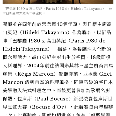
「巴黎廳 1930 x 高山英紀（Paris 1930 de Hideki Takayama）」位
於亞都麗緻大飯店二樓空間。
餐廳並在四年前於營業第40個年頭，與日籍主廚高
山英紀（Hideki Takayama）作為聯名，以新品
牌「巴黎廳 1930 x 高山英紀（Paris 1930 de
Hideki Takayama）」揭幕，為餐廳注入全新的
概念與活力。高山英紀主廚出生於福岡，18歲即投
入料理界，2004年前往法國米其林三星主廚芮吉馬
赫康（Régis Marcon）餐廳修業，並承襲 Chef
Marcon 清新自然的料理風格，同時巧妙的將日本
美學融入法式料理之中。而後更曾參加為承襲名廚
保羅・包庫斯（Paul Bocuse）新派法餐
包庫斯世
界烹飪大賽（Bocuse d'Or）
，此競賽每兩年舉辦
一次，比賽強度、難度均相當高，並有「廚藝界奧