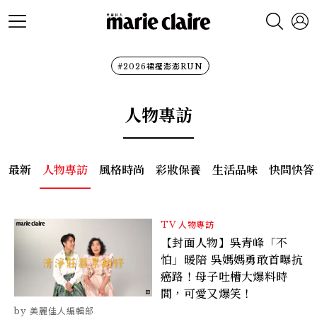
#2026裙襬澎澎RUN
人物專訪
最新
人物專訪
風格時尚
彩妝保養
生活品味
快問快答
TV
人物專訪
【封面人物】吳青峰「不
怕」暖陪 吳媽媽勇敢首曝抗
癌路！母子吐槽大爆料時
間，可愛又爆笑！
美麗佳人編輯部