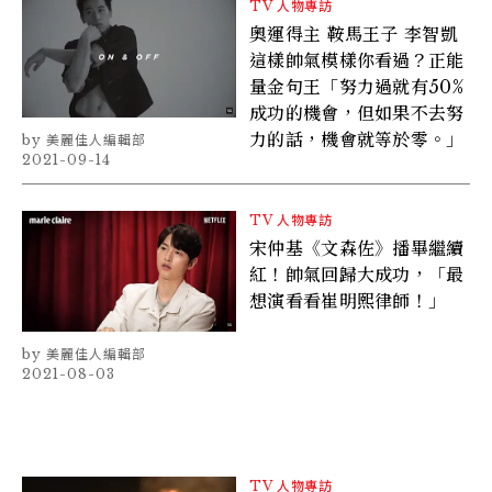
TV
人物專訪
奧運得主 鞍馬王子 李智凱
這樣帥氣模樣你看過？正能
量金句王「努力過就有50%
成功的機會，但如果不去努
力的話，機會就等於零。」
美麗佳人編輯部
2021-09-14
TV
人物專訪
宋仲基《文森佐》播畢繼續
紅！帥氣回歸大成功，「最
想演看看崔明熙律師！」
美麗佳人編輯部
2021-08-03
TV
人物專訪