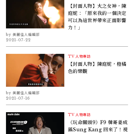
【封面人物】火之女神，陳
庭妮：「原來我的一個決定
可以為這世界帶來正面影響
力！」
美麗佳人編輯部
2021-07-22
TV
人物專訪
【封面人物】陳庭妮，橙橘
色的樂觀
美麗佳人編輯部
2021-07-16
TV
人物專訪
《玩命關頭9》F9 韓哥姜成
鎬Sung Kang 回來了！視