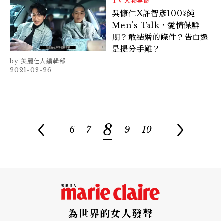
TV
人物專訪
吳慷仁X許智彥100%純
Men's Talk，愛情保鮮
期？敢結婚的條件？告白還
是提分手難？
美麗佳人編輯部
2021-02-26
8
6
7
9
10
為世界的女人發聲