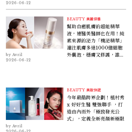
2026-06-12
BEAUTY
美麗保養
幫助自癒肌膚的超能精華
液，連醫美醫師也在用！純
素來源的泌力「機泌精華」
灌注肌膚多達1000億細胞
外囊泡，穩膚又修護，誰用
Avril
2026-06-12
誰有感
BEAUTY
美妝快遞
今年最酷跨界企劃！植村秀
x 好好生醫 雙強聯手 ，打
造由內而外「極致發光公
式」，定義全新亮顏新極限
Avril
2026-06-12