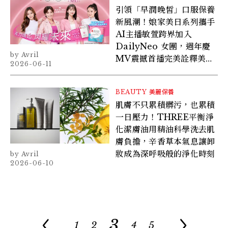
引領「早潤晚皙」口服保養
新風潮！娘家美日系列攜手
AI主播敏萱跨界加入
DailyNeo 女團，週年慶
Avril
MV震撼首播完美詮釋美力
2026-06-11
超能力
BEAUTY
美麗保養
肌膚不只累積髒污，也累積
一日壓力！THREE平衡淨
化潔膚油用精油科學洗去肌
膚負擔，辛香草本氣息讓卸
妝成為深呼吸般的淨化時刻
Avril
2026-06-10
3
1
2
4
5