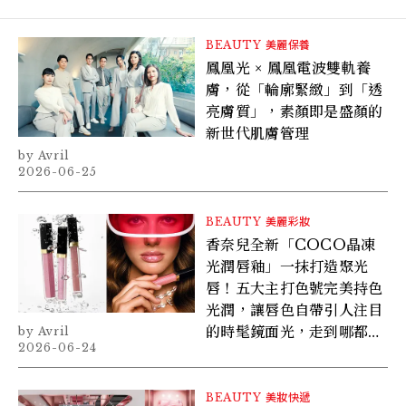
BEAUTY
美麗保養
鳳凰光 × 鳳凰電波雙軌養
膚，從「輪廓緊緻」到「透
亮膚質」，素顏即是盛顏的
新世代肌膚管理
Avril
2026-06-25
BEAUTY
美麗彩妝
香奈兒全新「COCO晶凍
光潤唇釉」一抹打造聚光
唇！五大主打色號完美持色
光潤，讓唇色自帶引人注目
的時髦鏡面光，走到哪都持
Avril
2026-06-24
久耀眼！
BEAUTY
美妝快遞