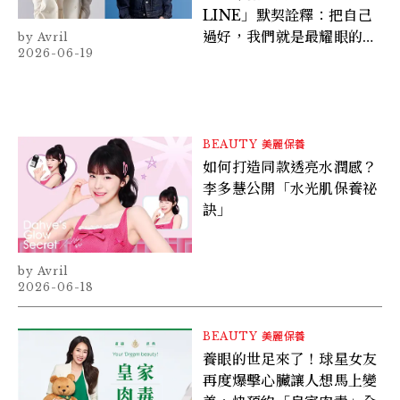
LINE」默契詮釋：把自己
過好，我們就是最耀眼的星
Avril
2026-06-19
芒
BEAUTY
美麗保養
如何打造同款透亮水潤感？
李多慧公開「水光肌保養祕
訣」
Avril
2026-06-18
BEAUTY
美麗保養
養眼的世足來了！球星女友
再度爆擊心臟讓人想馬上變