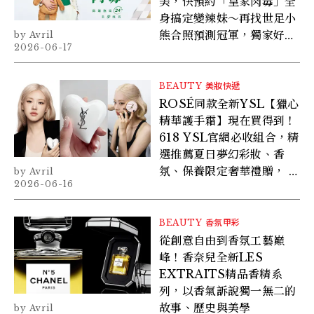
美，快預約「皇家肉毒」全
身搞定變辣妹～再找世足小
熊合照預測冠軍，獨家好禮
Avril
2026-06-17
送給你！
BEAUTY
美妝快遞
ROSÉ同款全新YSL【獵心
精華護手霜】現在買得到！
618 YSL官網必收組合，精
選推薦夏日夢幻彩妝、香
氛、保養限定奢華禮贈， 活
Avril
2026-06-16
動限時三天！
BEAUTY
香氛甲彩
從創意自由到香氛工藝巔
峰！香奈兒全新LES
EXTRAITS精品香精系
列，以香氣訴說獨一無二的
故事、歷史與美學
Avril