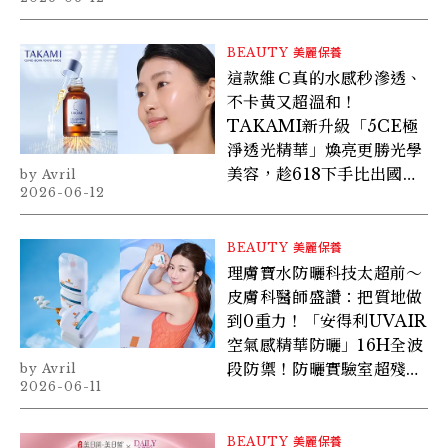
BEAUTY
美麗保養
這款維Ｃ真的水感秒滲透、
不卡黃又超溫和！
TAKAMI新升級「5CE極
淨透光精華」煥亮更勝光學
美容，趁618下手比出國買
Avril
2026-06-12
更便宜~
BEAUTY
美麗保養
理膚寶水防曬科技太超前～
皮膚科醫師盛讚：把質地做
到0重力！「安得利UVAIR
空氣感精華防曬」16H全波
段防禦！防曬實驗室超殘酷
Avril
2026-06-11
實測: 超控油、不悶黏、輕
得像空氣，根本是防曬界隱
形氣墊！
BEAUTY
美麗保養