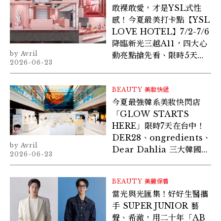
敢裸敢愛，才是YSL式性
感！今夏最美打卡點【YSL
LOVE HOTEL】7/2-7/6
降臨新光三越A11，四大心
Avril
動亮點搶先看、限時5天預
2026-06-23
約入住！
BEAUTY
美妝快遞
今夏最強韓系美妝快閃店
「GLOW STARTS
HERE」限時7天在台中！
DER28、ongredients、
Avril
Dear Dahlia 三大韓國美
2026-06-23
妝話題品牌首度集結
BEAUTY
美麗保養
當光與光匯集！好好生醫攜
手 SUPER JUNIOR 藝
聲、希澈，用二十年「AB