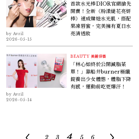
首款水光棒DIOR官網搶先
開賣！全新《粉漾緹花亮妍
棒》速成韓妞水光肌，搭配
果凍唇蜜，完美擁有夏日水
亮清透妝
Avril
2026-05-15
BEAUTY
美麗保養
「林心如終於公開減脂菜
單！」靠船井burner極纖
錠養出少女體態，體脂下降
有感，運動前吃更爆汗！
Avril
2026-05-14
4
2
3
5
6