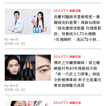
BEAUTY
美麗保養
皮膚科醫師李書豪揭密～養
護頭皮的重要！海倫仙度絲
「頭皮護理洗髮露 玫瑰蓬鬆
款」保養成分1.7%水楊酸
+玫瑰精粹 ，洗出72小時空
Avril
2026-05-22
氣蓬鬆髮，徹底跟油頭、條
碼瀏海、夏日臭臭頭分手！
BEAUTY
美麗彩妝
傳奇之作續寫巔峰！眉毛權
威植村秀40年後極致升級
『新一代武士刀眉筆』再造
全新極薄筆鋒 新手也能畫出
專家級精雕仿真眉
Avril
2026-05-20
BEAUTY
美麗彩妝