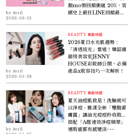
額mo幣回饋衝破 20%，官
網史上最狂LINE回饋最高
Avril
2026-06-01
30%無上限，蝦皮商城蝦幣
限量50%！還有Esther
Bunny 獨家聯名可愛小
BEAUTY
美妝快遞
物！最強攻略就看這篇～手
2026夏日水光肌趨勢：
速慢搶不到哭一整年！
「清透琉光」當道！韓韶禧
御用美容室JENNY
HOUSE彩妝師公開，必備
產品x妝容技巧一次解析！
Avril
2026-05-28
BEAUTY
美妝快遞
夏天油痘肌救星！洗臉就可
以淨痘、雅漾全新「雙酸潔
膚露」讓油光痘痘秒收斂…
搭配「A醛速效淨痘精華」
連瑕疵都有感變淡^^^
Avril