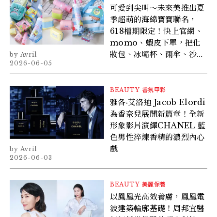
可愛到尖叫～未來美推出夏
季超萌的海綿寶寶聯名，
618檔期限定！快上官網、
momo、蝦皮下單，把化
妝包、冰壩杯、雨傘、沙灘
Avril
2026-06-05
包浴巾組都帶回家
BEAUTY
香氛甲彩
雅各·艾洛迪 Jacob Elordi
為香奈兒展開新篇章！全新
形象影片演繹CHANEL 藍
色男性淬煉香精的濃烈內心
戲
Avril
2026-06-03
BEAUTY
美麗保養
以鳳凰光高效養膚，鳳凰電
波建築輪廓基礎！周邦宜醫