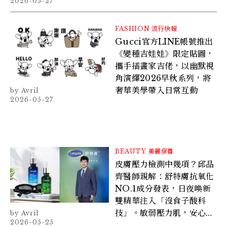
2026-05-27
FASHION
流行快報
Gucci官方LINE帳號推出
《變種吉娃娃》限定貼圖，
攜手插畫家吉佬，以幽默視
角演繹2026早秋系列，將
奢華美學帶入日常互動
Avril
2026-05-27
BEAUTY
美麗保養
皮膚壓力檢測中幾項？邱品
齊醫師親解：舒特膚抗氧化
NO.1成分發表，日夜喚新
雙精華注入「沒食子酸科
技」。敏弱壓力肌，安心解
Avril
2026-05-25
除壓力警報！