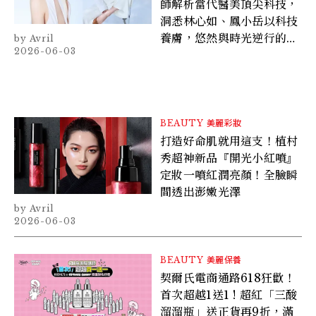
師解析當代醫美頂尖科技，
洞悉林心如、鳳小岳以科技
養膚，悠然與時光逆行的優
Avril
2026-06-03
雅對策
BEAUTY
美麗彩妝
打造好命肌就用這支！植村
秀超神新品『開光小紅噴』
定妝一噴紅潤亮顏！全臉瞬
間透出澎嫩光澤
Avril
2026-06-03
BEAUTY
美麗保養
契爾氏電商通路618狂歡！
首次超越1送1 ! 超紅「三酸
溜溜瓶」送正貨再9折，滿