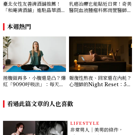
臺北女性友善清酒舖推薦！
乳癌治療也能貼近日常！奇美
「和庵清酒舖」進駐晶華酒
醫院血液腫瘤科郭雨萱醫師分
店：首創五行心情選酒、單杯
享：「口服化療讓乳癌不只治
180元起輕鬆微醺
療，也能好好兼顧生活品
本週熱門
質。」
捲腹做再多，小腹還是凸？爆
報復性熬夜、回家還在內耗？
紅「9090呼吸法」：每天躺
心理師的Night Reset：5個
著做3分鐘，讓站姿更挺、身
習慣讓夜晚真正屬於自己
形更修長
看過此篇文章的人也喜歡
LIFESTYLE
非常男人｜美男的條件，