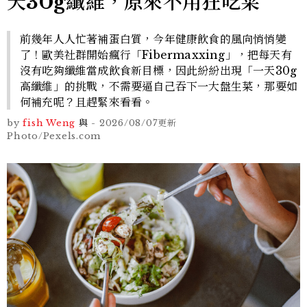
天30g纖維，原來不用狂吃菜
前幾年人人忙著補蛋白質，今年健康飲食的風向悄悄變
了！歐美社群開始瘋行「Fibermaxxing」，把每天有
沒有吃夠纖維當成飲食新目標，因此紛紛出現「一天30g
高纖維」的挑戰，不需要逼自己吞下一大盤生菜，那要如
何補充呢？且趕緊來看看。
by
fish Weng
與
-
2026/08/07
更新
Photo/Pexels.com