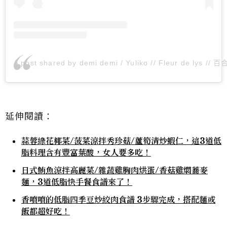
A post shared by demi demi / Yuliko // Fleur de lys //
延伸閱讀：
蒜蓉綠花椰菜/菠菜涼拌秀珍菇/蘆筍清炒蝦仁，這3道低
脂料理含有豐富葉酸，女人要多吃！
日式鮪魚涼拌高麗菜/雜蔬雞胸肉烘蛋/香菇雞燜蕎麥
麵，3道低脂快手餐食譜來了！
香噴噴的低脂四季豆炒絞肉食譜 3步驟完成，搭配麵或
飯都超好吃！