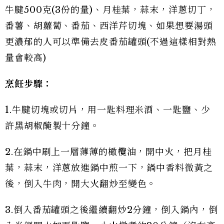
牛腱500克(3份的量)、月桂葉，蒜末，洋蔥切丁，
番薯、胡蘿蔔、番茄、西洋芹切塊、如果想要湯頭
更濃郁的人可以準備去皮番茄罐頭(不過這樣相對熱
量會較高)
烹飪步驟：
1.牛腱切塊或切片，用一匙料理米酒、一匙鹽、少
許黑胡椒醃製十分鐘。
2.在鍋中刷上一層薄薄的橄欖油，開中火，把月桂
葉，蒜末，洋蔥放進鍋中煎一下，鍋中香料微黃之
後，倒入牛肉，開大火翻炒至變色。
3.倒入番茄罐頭之後繼續翻炒2分鐘，倒入鍋內，倒