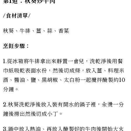
第1
道：秋葵炒牛肉
/
食材清單/
秋葵、牛排、薑、蒜、香菜
烹飪步驟：
1.從冰箱將牛排拿出來靜置一會兒，洗乾淨後用餐
巾紙吸乾表面水份，然後切成條，放入薑、料理米
酒、醬油、鹽、黑胡椒、太白粉一起攪拌醃製約10
分鐘。
2.秋葵洗乾淨後放入裝有開水的鍋子裡，汆燙一分
鐘後撈出然後切成小丁。
3.鍋中放入熱油、再放入醃製好的牛肉後開始大火