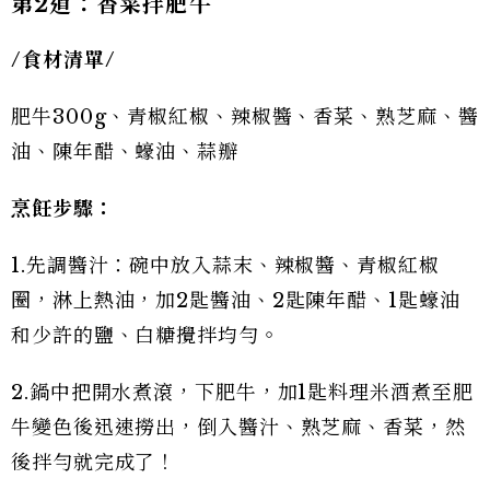
第2道：香菜拌肥牛
/
食材清單/
肥牛300g、青椒紅椒、辣椒醬、香菜、熟芝麻、醬
油、陳年醋、蠔油、蒜瓣
烹飪步驟：
1.先調醬汁：碗中放入蒜末、辣椒醬、青椒紅椒
圈，淋上熱油，加2匙醬油、2匙陳年醋、1匙蠔油
和少許的鹽、白糖攪拌均勻。
2.鍋中把開水煮滾，下肥牛，加1匙料理米酒煮至肥
牛變色後迅速撈出，倒入醬汁、熟芝麻、香菜，然
後拌勻就完成了！