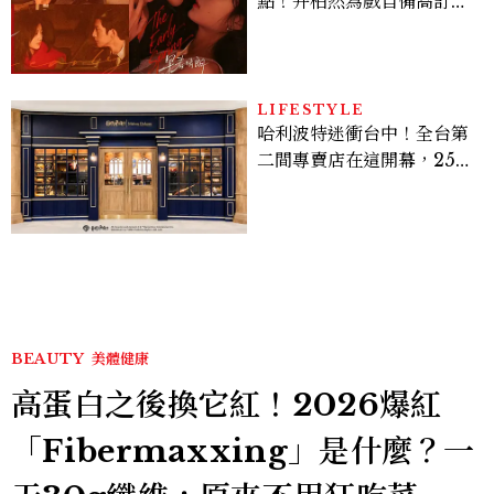
點！井柏然為戲自備高訂，
孫千苦等地下戀轉正，雨夜
激吻獲讚慾感天花板
LIFESTYLE
哈利波特迷衝台中！全台第
二間專賣店在這開幕，25週
年限定周邊、托特包太值得
入手
BEAUTY
美體健康
高蛋白之後換它紅！2026爆紅
「Fibermaxxing」是什麼？一