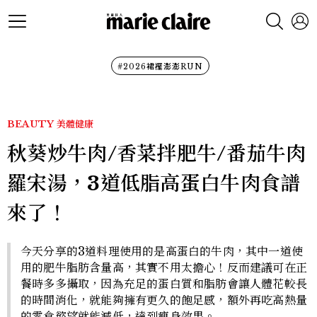
#2026裙襬澎澎RUN
BEAUTY
美體健康
秋葵炒牛肉/香菜拌肥牛/番茄牛肉
羅宋湯，3道低脂高蛋白牛肉食譜
來了！
今天分享的3道料理使用的是高蛋白的牛肉，其中一道使
用的肥牛脂肪含量高，其實不用太擔心！反而建議可在正
餐時多多攝取，因為充足的蛋白質和脂肪會讓人體花較長
的時間消化，就能夠擁有更久的飽足感，額外再吃高熱量
的零食慾望就能減低，達到瘦身效果。