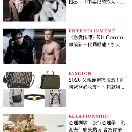
Eko：「不要以貌取人，內
在與外在同樣重要。」
ENTERTAINMENT
《戀愛修課》Kit Connor
傳演新一代獨眼龍！加入新
版《X戰警》，可望搭檔
Sadie Sink
FASHION
2026 父親節禮物推薦！商
務爸爸必收皮件、包款與鞋
履一次看
RELATIONSHIP
心理測驗｜旅行心理學！測
測去什麼景點玩 會為你帶來