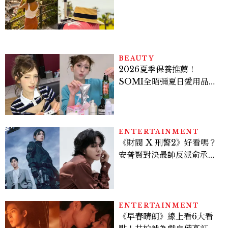
好運
BEAUTY
2026夏季保養推薦！
SOMI全昭彌夏日愛用品公
開，防曬、護髮、止汗、頭
皮保養10款好物一次看
ENTERTAINMENT
《財閥 X 刑警2》好看嗎？
安普賢對決最帥反派俞承
豪，鄭恩彩接棒女主，開專
機、刷黑卡，用錢輾壓罪犯
的陳利手回來了，這次能玩
多大？
ENTERTAINMENT
《早春晴朗》線上看6大看