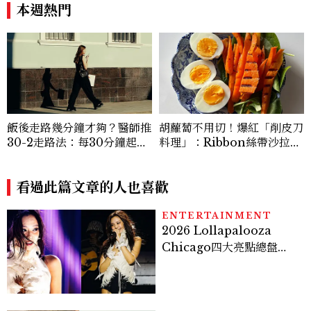
低調千金？
次看
本週熱門
飯後走路幾分鐘才夠？醫師推
胡蘿蔔不用切！爆紅「削皮刀
30-2走路法：每30分鐘起身
料理」：Ribbon絲帶沙拉、
2分鐘，降血糖效果等同有氧
辣蜂蜜胡蘿蔔，在家也能完成
運動
看過此篇文章的人也喜歡
ENTERTAINMENT
2026 Lollapalooza
Chicago四大亮點總盤
點， JENNIE、 CORTIS
登台，K-POP擄獲全球！