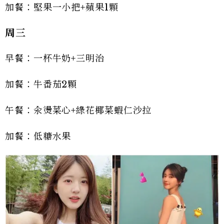
加餐：堅果一小把+蘋果1顆
周三
早餐：一杯牛奶+三明治
加餐：牛番茄2顆
午餐：汆燙菜心+綠花椰菜蝦仁沙拉
加餐：低糖水果