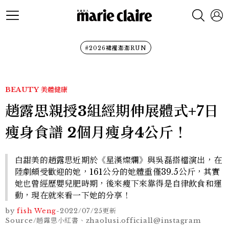
#2026裙襬澎澎RUN
BEAUTY
美體健康
趙露思親授3組經期伸展體式+7日
瘦身食譜 2個月瘦身4公斤！
白甜美的趙露思近期於《星漢燦爛》與吳磊搭檔演出，在
陸劇頗受歡迎的她，161公分的她體重僅39.5公斤，其實
她也曾經歷嬰兒肥時期，後來瘦下來靠得是自律飲食和運
動，現在就來看一下她的分享！
by
fish Weng
-
2022/07/25
更新
Source/趙露思小紅書、zhaolusi.officiall@instagram