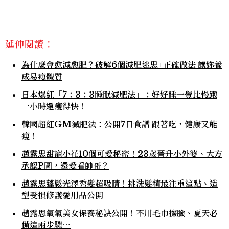
延伸閱讀：
為什麼會愈減愈肥？破解6個減肥迷思+正確做法 讓妳養
成易瘦體質
日本爆紅「7：3：3睡眠減肥法」：好好睡一覺比慢跑
一小時還瘦得快！
韓國超紅GM減肥法：公開7日食譜 跟著吃，健康又能
瘦！
趙露思甜寵小花10個可愛秘密！23歲晉升小外婆、大方
承認P圖，還愛看帥哥？
趙露思蓬鬆光澤秀髮超吸睛！挑洗髮精最注重這點、造
型受損修護愛用品公開
趙露思氧氣美女保養秘訣公開！不用毛巾擦臉、夏天必
備這兩步驟⋯