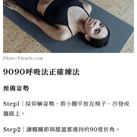
Photo/Piexels.com
9090呼吸法正確練法
預備姿勢
Step1｜採仰躺姿勢，將小腿平放在椅子、沙發或
牆面上。
Step2｜讓髖關節與膝蓋都維持約90度折角。