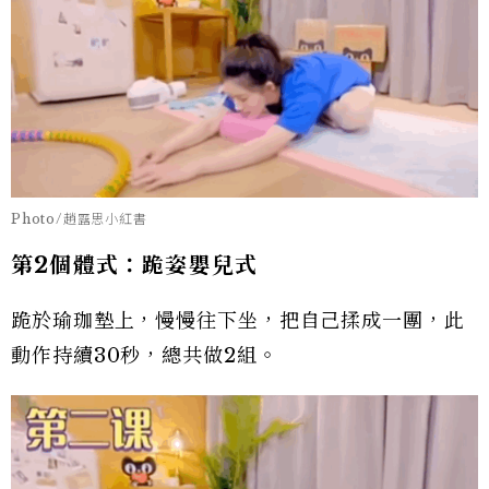
Photo/趙露思小紅書
第2個體式：跪姿嬰兒式
跪於瑜珈墊上，慢慢往下坐，把自己揉成一團，此
動作持續30秒，總共做2組。