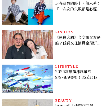
走在演員的路上，蒲禾菲：
「一次次的失敗都是必經過
程，必須要經過那些練習，
才能做得好。」
FASHION
《黑白大廚》金度潤女友是
誰？低調交往演員金瑞妍、
曾出演《少年法庭》，私下
極簡風穿搭是日常範本！
LIFESTYLE
2026高雄旗津風箏節
8/8~8/9登場！35公尺巨大
鯨魚首度放飛、豐富親子活
動時間懶人包
BEAUTY
hince台北快閃店回歸！