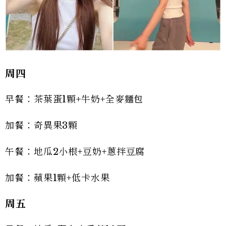
周四
早餐：茶葉蛋1顆+牛奶+全麥麵包
加餐：奇異果3顆
午餐：地瓜2小根+豆奶+蔥拌豆腐
加餐：蘋果1顆+低卡水果
周五