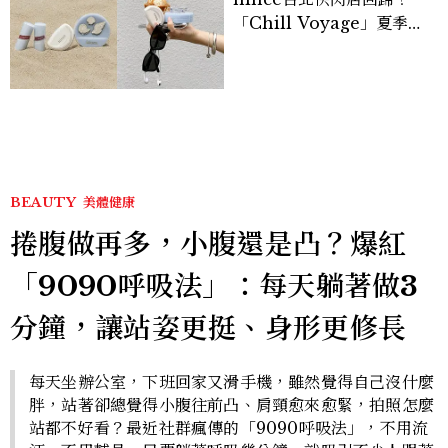
「Chill Voyage」夏季限
定系列登場，夢幻海洋藍空
間、限定彩妝、DIY吊飾一
次體驗
BEAUTY
美體健康
捲腹做再多，小腹還是凸？爆紅
「9090呼吸法」：每天躺著做3
分鐘，讓站姿更挺、身形更修長
每天坐辦公室，下班回家又滑手機，雖然覺得自己沒什麼
胖，站著卻總覺得小腹往前凸、肩頸愈來愈緊，拍照怎麼
站都不好看？最近社群瘋傳的「9090呼吸法」，不用流