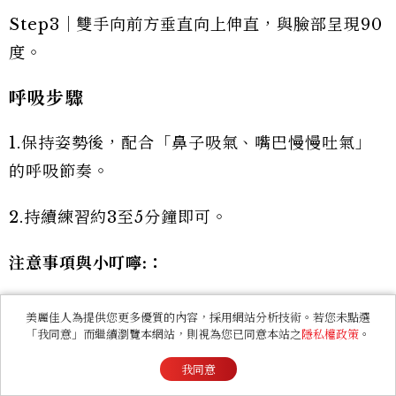
Step3｜雙手向前方垂直向上伸直，與臉部呈現90
度。
呼吸步驟
1.保持姿勢後，配合「鼻子吸氣、嘴巴慢慢吐氣」
的呼吸節奏。
2.持續練習約3至5分鐘即可。
注意事項與小叮嚀:
：
練習過程中，「慢慢吐氣」是發揮效果的關鍵！唯
美麗佳人為提供您更多優質的內容，採用網站分析技術。若您未點選
「我同意」而繼續瀏覽本網站，則視為您已同意本站之
隱私權政策
。
有將氣體完整且緩慢地吐盡，身體才更容易重新建
立穩定感。如果吐氣太急或不夠徹底，反而容易讓
我同意
肩膀、脖子和下背再次代償出力，影響訓練效果。