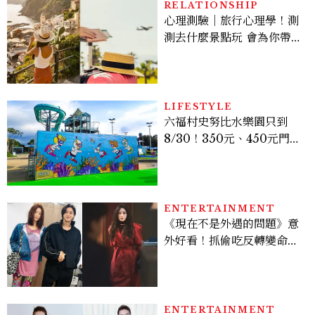
RELATIONSHIP
心理測驗｜旅行心理學！測
測去什麼景點玩 會為你帶來
好運
LIFESTYLE
六福村史努比水樂園只到
8/30！350元、450元門票
優惠一次看，必拍造景、
SNOOPY美食可愛登場
ENTERTAINMENT
《現在不是外遇的問題》意
外好看！抓偷吃反轉變命
案？金憓秀傳奇美腿被讚
爆、金智勳大秀腹肌，曹汝
貞雙影后飆戲，線上看7大
看點懶人包
ENTERTAINMENT