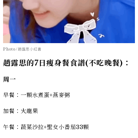
Photo/趙露思小紅書
趙露思的7日瘦身餐食譜(不吃晚餐)：
周一
早餐：一顆水煮蛋+燕麥粥
加餐：火龍果
午餐：蔬菜沙拉+聖女小番茄33顆