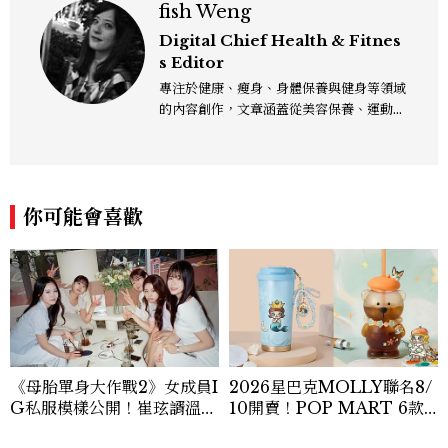
fish Weng
Digital Chief Health & Fitnes
s Editor
專注於健康、瘦身、身體保養與健身等領域
的內容創作，文章涵蓋從美容保養、運動健
身到生活風格等多元主題，致力於提供網友
實用且專業的資訊，作品風格親切易懂，常
以生活化的語言分享保養與健康知識，目前
在《美麗佳人》已累積了數百篇文章，持續
你可能會喜歡
為網友帶來最新的健康與美麗資訊。
《母胎單身大作戰2》女成員I
2026星巴克MOLLY聯名8/
G私服模樣公開！崔玹諝溫柔
10開賣！POP MART 6款
系歐膩粉絲飆漲、金秀炫竟是
杯袋價格、草莓布蕾星冰樂一