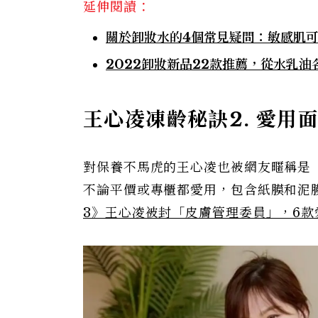
延伸閱讀：
關於卸妝水的4個常見疑問：敏感肌
2022卸妝新品22款推薦，從水乳
王心凌凍齡秘訣2. 愛用
對保養不馬虎的王心凌也被網友暱稱是
不論平價或專櫃都愛用，包含紙膜和泥
3》王心凌被封「皮膚管理委員」，6