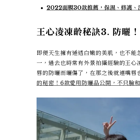
2022面膜30款推薦，保濕、修護
王心凌凍齡秘訣3. 防曬
即便天生擁有通透白嫩的美肌，也不能
一，過去也時常有外景拍攝經驗的王心
唇的防曬而曬傷了，在那之後就連嘴唇
的秘密！6款愛用防曬品公開，不只臉