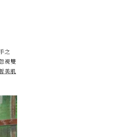
手之
忽視雙
皙美肌