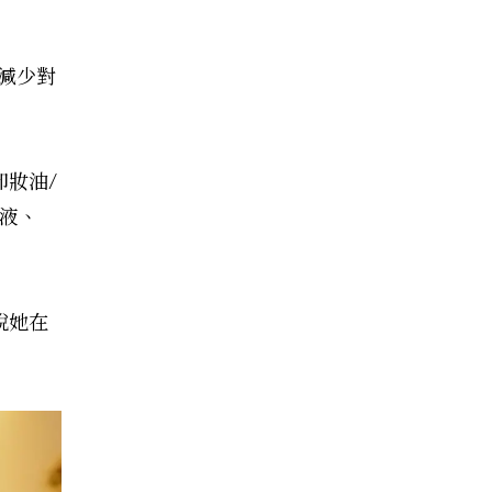
能減少對
卸妝油/
液、
說她在