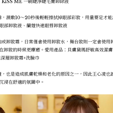
KiSS ME 一刷睫淨睫毛膏卸除液
棉，濕敷10～20秒後輕輕擦拭掉眼部彩妝，用量要足才
眼部卸妝液、蘭蔻快速眼唇卸妝液
粧油或卸妝霜，日常僅會使用卸妝水，舞台妝則一定會使用
在卸妝的時候更療癒。愛用產品：貝膚黛瑪舒敏高效潔膚
全能深層卸妝霜+洗臉巾
環境，也是造成肌膚乾燥和老化的原因之一，因此王心凌也
沉浸在舒適的氛圍中。