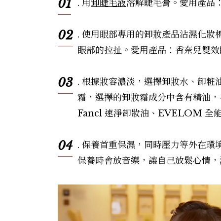
01
. 用
卸睫毛液
溶解睫毛膏。愛用產品：
02
. 使用眼部專用的卸妝產品沾濕化妝
眼部的拉扯。愛用產品：香奈兒雙效
03
. 根據妝容濃淡，選擇卸妝水、卸
霜，選擇的卸妝霜成分中含有精油，
Fancl 速淨卸妝油、EVELOM 
04
. 保養首重保濕，同時壓力等外在
保養時會放音樂，讓自己放鬆心情，