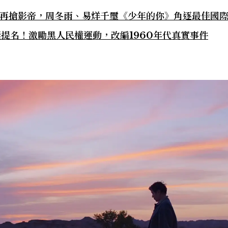
」再搶影帝，周冬雨、易烊千璽《少年的你》角逐最佳國
提名！激勵黑人民權運動，改編1960年代真實事件