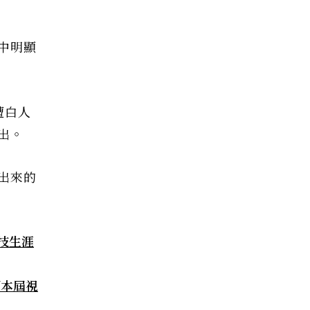
中明顯
遭白人
出。
出來的
技生涯
下本屆視