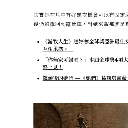
其實她在片中有好幾次機會可以有固定
後仍選擇回到露營車，對她來說那就是
《游牧人生》趙婷奪金球獎亞洲最佳
互相承擔。」
「你無家可歸嗎？」本屆金球獎4項大
路上見！
鏡頭後的她們 —《她們》葛莉塔潔薇