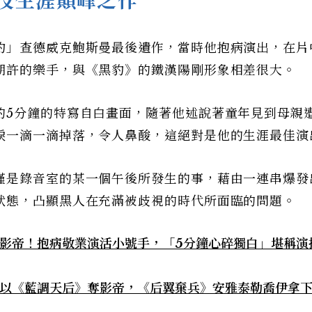
技生涯顛峰之作
豹」查德威克鮑斯曼最後遺作，當時他抱病演出，在片
期許的樂手，與《黑豹》的鐵漢陽剛形象相差很大。
的5分鐘的特寫自白畫面，隨著他述說著童年見到母親
淚一滴一滴掉落，令人鼻酸，這絕對是他的生涯最佳演
僅是錄音室的某一個午後所發生的事，藉由一連串爆發
狀態，凸顯黑人在充滿被歧視的時代所面臨的問題。
獎影帝！抱病敬業演活小號手，「5分鐘心碎獨白」堪稱演
星以《藍調天后》奪影帝，《后翼棄兵》安雅泰勒喬伊拿