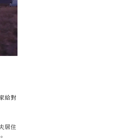
家給對
夫居住
。