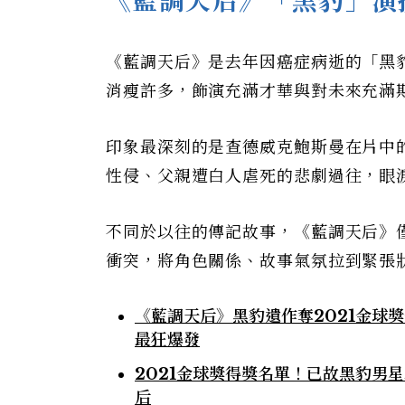
《藍調天后》「黑豹」演
《藍調天后》是去年因癌症病逝的「黑
消瘦許多，飾演充滿才華與對未來充滿
印象最深刻的是查德威克鮑斯曼在片中
性侵、父親遭白人虐死的悲劇過往，眼
不同於以往的傳記故事，《藍調天后》
衝突，將角色關係、故事氣氛拉到緊張
《藍調天后》黑豹遺作奪2021金球
最狂爆發
2021金球獎得獎名單！已故黑豹男
后