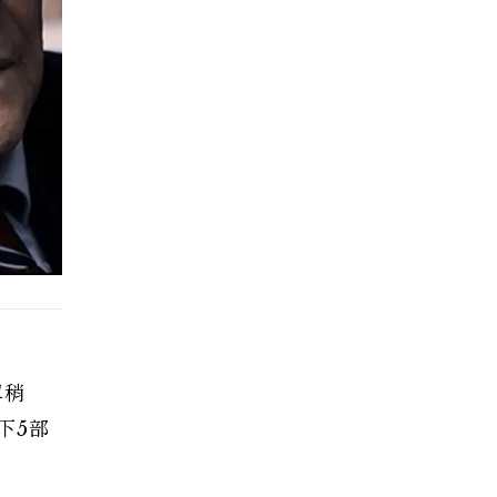
單稍
下5部