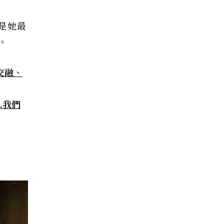
是她最
。
交融、
.我們