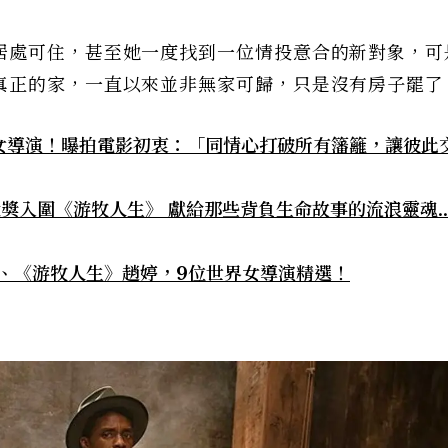
居處可住，甚至她一度找到一位情投意合的新對象，可
真正的家，一直以來並非無家可歸，只是沒有房子罷了
女導演！曝拍電影初衷：「同情心打破所有籓籬，讓彼此
獎入圍《游牧人生》 獻給那些背負生命故事的流浪靈魂..
、《游牧人生》趙婷，9位世界女導演精選！