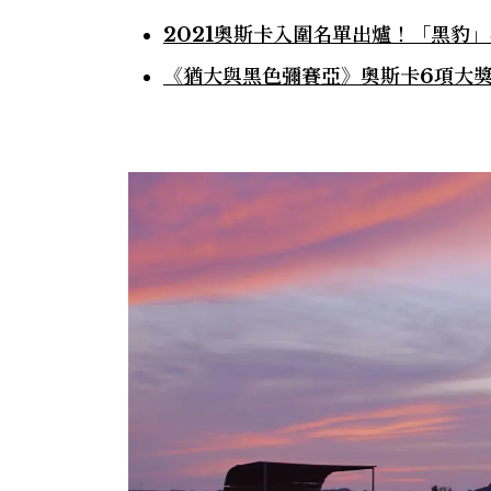
2021奧斯卡入圍名單出爐！「黑豹
《猶大與黑色彌賽亞》奧斯卡6項大獎