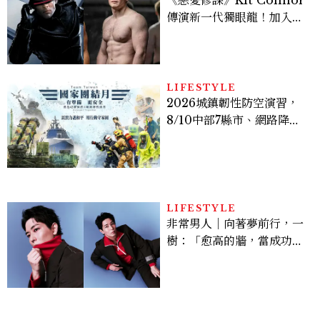
傳演新一代獨眼龍！加入新
版《X戰警》，可望搭檔
Sadie Sink
LIFESTYLE
2026城鎮韌性防空演習，
8/10中部7縣市、網路降速
時間、NCC規則、可以出
門嗎？罰款懶人包
LIFESTYLE
非常男人｜向著夢前行，一
樹：「愈高的牆，當成功爬
上去的那一刻，就愈有成就
感。」