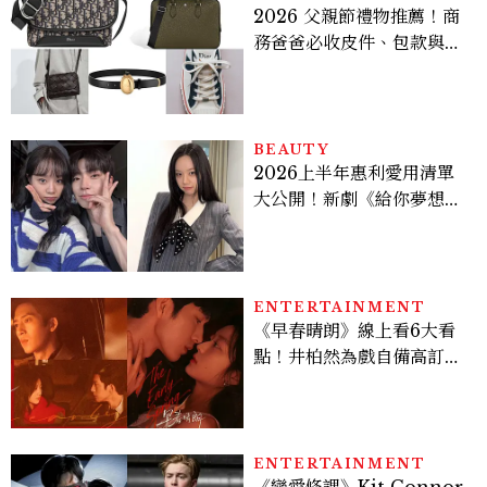
2026 父親節禮物推薦！商
務爸爸必收皮件、包款與鞋
履一次看
BEAUTY
2026上半年惠利愛用清單
大公開！新劇《給你夢想》
美出新高度，10款保養、香
水、護髮同款一次看
ENTERTAINMENT
《早春晴朗》線上看6大看
點！井柏然為戲自備高訂，
孫千苦等地下戀轉正，雨夜
激吻獲讚慾感天花板
ENTERTAINMENT
《戀愛修課》Kit Connor