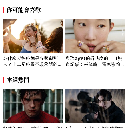
及，若能以「真實的自己」面對生命，我們
你可能會喜歡
就能掙脫無形的束縛，獲得真正的自由。對
她而言，「接納自己，獲得自由」，是人生
最重要的事。
為什麼天秤座總是先照顧別
與Piaget伯爵共度的一日城
人？十二星座最不敢承認的一
市記事：基隆篇｜獨家影像故
句話，「這星座」嘴上說沒
事
差，回家之後想很久
本週熱門