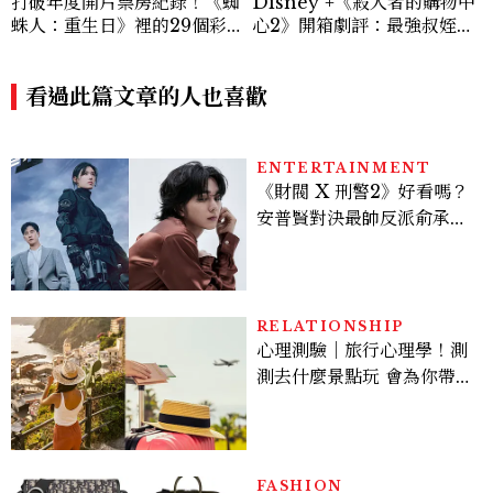
打破年度開片票房紀錄！《蜘
Disney +《殺人者的購物中
蛛人：重生日》裡的29個彩
心2》開箱劇評：最強叔姪回
蛋、角色源起與秘密連結！
歸，拓展更進一步的「殺人
者」世界觀！
看過此篇文章的人也喜歡
ENTERTAINMENT
《財閥 X 刑警2》好看嗎？
安普賢對決最帥反派俞承
豪，鄭恩彩接棒女主，開專
機、刷黑卡，用錢輾壓罪犯
的陳利手回來了，這次能玩
多大？
RELATIONSHIP
心理測驗｜旅行心理學！測
測去什麼景點玩 會為你帶來
好運
FASHION