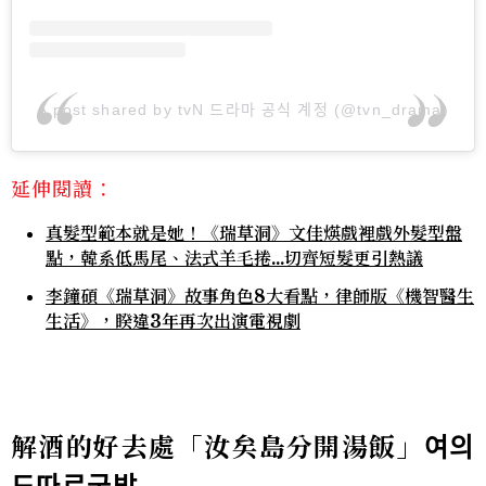
A post shared by tvN 드라마 공식 계정 (@tvn_drama)
延伸閱讀：
真髮型範本就是她！《瑞草洞》文佳煐戲裡戲外髮型盤
點，韓系低馬尾、法式羊毛捲...切齊短髮更引熱議
李鐘碩《瑞草洞》故事角色8大看點，律師版《機智醫生
生活》，睽違3年再次出演電視劇
解酒的好去處「汝矣島分開湯飯」
여의