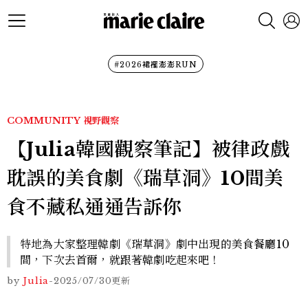
#2026裙襬澎澎RUN
COMMUNITY
視野觀察
【Julia韓國觀察筆記】被律政戲
耽誤的美食劇《瑞草洞》10間美
食不藏私通通告訴你
特地為大家整理韓劇《瑞草洞》劇中出現的美食餐廳10
間，下次去首爾，就跟著韓劇吃起來吧！
by
Julia
-
2025/07/30
更新