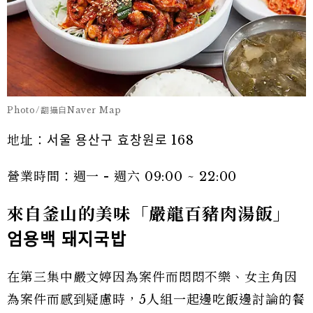
Photo/翻攝自Naver Map
地址：서울 용산구 효창원로 168
營業時間：週一 - 週六 09:00 ~ 22:00
來自釜山的美味「嚴龍百豬肉湯飯」
엄용백
돼지국밥
在第三集中嚴文婷因為案件而悶悶不樂、女主角因
為案件而感到疑慮時，5人組一起邊吃飯邊討論的餐