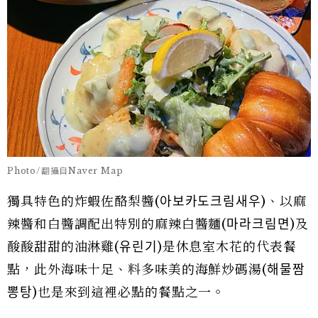
Photo/翻攝自Naver Map
獨具特色的炸蝦佐酪梨醬(아보카도크림새우)、以麻
辣醬和白醬調配出特別的麻辣白醬麵(마라크림면)及
酸酸甜甜的油淋雞(유린기)是休息室木花的代表餐
點，此外海味十足、料多味美的海鮮炒碼湯(해물짬
뽕탕)也是來到這裡必點的餐點之一。