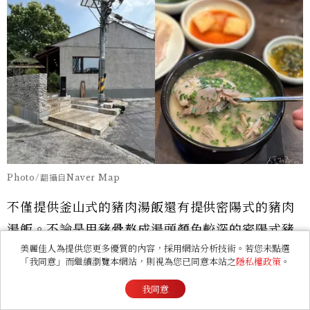
Photo/翻攝自Naver Map
不僅提供釜山式的豬肉湯飯還有提供密陽式的豬肉
湯飯。不論是用豬骨熬成湯頭顏色較深的密陽式豬
美麗佳人為提供您更多優質的內容，採用網站分析技術。若您未點選
肉湯飯，或是用豬肉熬成湯頭顏色較淡的釜山式豬
「我同意」而繼續瀏覽本網站，則視為您已同意本站之
隱私權政策
。
肉湯飯都非常好吃，可說是「豬肉湯飯的天花
我同意
板」，想要品嚐道地的豬肉湯飯，這裡絕對是必去