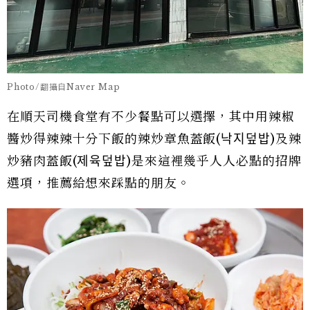
Photo/翻攝自Naver Map
在順天司機食堂有不少餐點可以選擇，其中用辣椒
醬炒得辣辣十分下飯的辣炒章魚蓋飯(낙지덮밥)及辣
炒豬肉蓋飯(제육덮밥)是來這裡幾乎人人必點的招牌
選項，推薦給想來踩點的朋友。