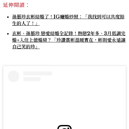
延伸閱讀：
孫藝珍玄彬結婚了！IG曬婚紗照：「我找到可以共度餘
生的人了！」
玄彬、孫藝珍 戀愛結婚全記錄！熱戀2年多、3月低調完
婚+入住上億婚房？「珍讚賞彬溫暖實在，彬則愛永遠讓
自己笑的珍」