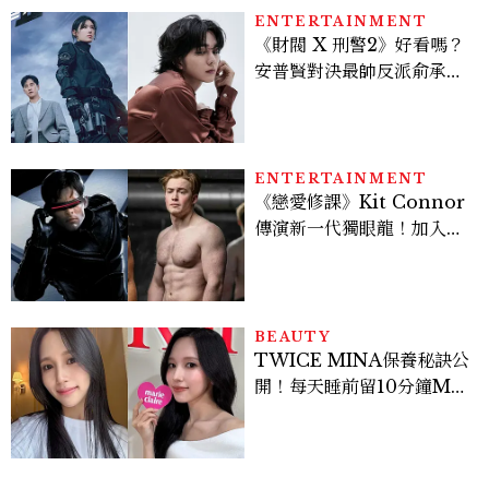
ENTERTAINMENT
《財閥 X 刑警2》好看嗎？
安普賢對決最帥反派俞承
豪，鄭恩彩接棒女主，開專
機、刷黑卡，用錢輾壓罪犯
的陳利手回來了，這次能玩
多大？
ENTERTAINMENT
《戀愛修課》Kit Connor
傳演新一代獨眼龍！加入新
版《X戰警》，可望搭檔
Sadie Sink
BEAUTY
TWICE MINA保養秘訣公
開！每天睡前留10分鐘ME
TIME、定期皮拉提斯，6
個日常習慣養出牛奶肌