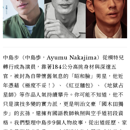
中島步（中島歩，Ayumu Nakajima）從模特兒
轉行成為演員，靠著184公分高挑身材與深邃五
官，被封為自帶懷舊氣息的「昭和臉」男星，他近
年憑藉《極度不妥！》、《紅豆麵包》、《地獄占
星師》等作品人氣持續攀升。你可能不知道，他不
只是演技多變的實力派，更是明治文豪「國木田獨
步」的玄孫，還擁有國語教師執照與空手道初段資
格。我們整理中島步9個人物故事，從出道經歷、家