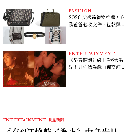
FASHION
2026 父親節禮物推薦！商
務爸爸必收皮件、包款與鞋
履一次看
ENTERTAINMENT
《早春晴朗》線上看6大看
點！井柏然為戲自備高訂，
孫千苦等地下戀轉正，雨夜
激吻獲讚慾感天花板
ENTERTAINMENT
明星新聞