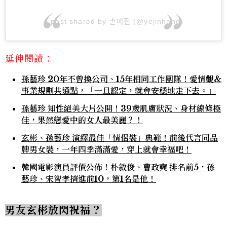
A post shared by 손예진 (@yejinhand)
延伸閱讀：
孫藝珍 20年不曾換公司、15年相同工作團隊！愛情觀&
事業規劃共通點，「一旦認定，就會安穩地走下去。」
孫藝珍 知性絕美大片公開！39歲肌膚狀況、身材線條極
佳，果然戀愛中的女人最美麗？！
玄彬、孫藝珍 演繹最佳「情侶裝」典範！前後代言同品
牌男女裝，一年四季滿滿愛，穿上就會幸福吧！
韓國電影演員評價公佈！朴敘俊、曹政奭 排名前5，孫
藝珍、宋智孝擠進前10，第1名是他！
男友玄彬放閃祝福？