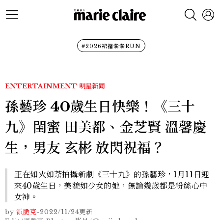
#2026裙襬澎澎RUN
ENTERTAINMENT
明星新聞
孫藝珍 40歲生日快樂！《三十
九》閨蜜 田美都、金芝賢 溫馨慶
生，男友 玄彬 放閃祝福？
正在如火如荼拍攝新劇《三十九》的孫藝珍，1月11日迎
來40歲生日，美貌如少女的她，無論幾歲都是粉絲心中
女神。
by
派脆克
-
2022/11/24
更新