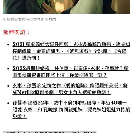
孫藝珍與玄彬官宣交往從不放閃
延伸閱讀：
2021 韓劇韓娛大事件回顧！玄彬&孫藝珍熱戀、徐睿知
控制醜聞、金宣虎翻黑、《魷魚遊戲》全球瘋、《雪降
花》遭抵制！
2022最期待婚禮！朴信惠、崔泰俊+玄彬、孫藝珍？韓
劇浪漫甜蜜畫面即將上演！你最期待哪一對？
玄彬、孫藝珍 定情之作《愛的迫降》確認翻拍美版，將
成Netflix原創美劇！男女主角人選粉絲熱議！
孫藝珍 出道22年，戲中不倫到婚姻破碎，年近40唯一
認愛 玄彬，和 孔曉振 情同親姐妹，漂亮姊姐姐魅力持續
發散！