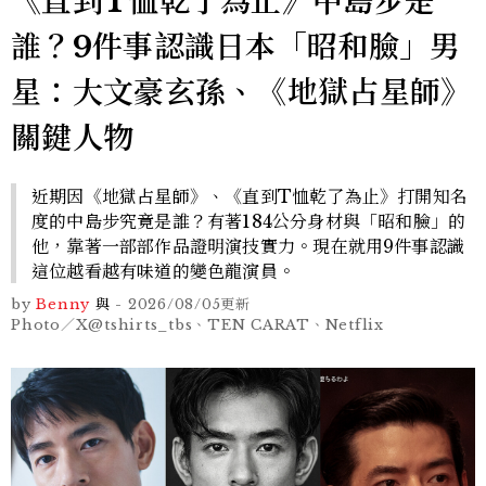
《直到T恤乾了為止》中島步是
誰？9件事認識日本「昭和臉」男
星：大文豪玄孫、《地獄占星師》
關鍵人物
近期因《地獄占星師》、《直到T恤乾了為止》打開知名
度的中島步究竟是誰？有著184公分身材與「昭和臉」的
他，靠著一部部作品證明演技實力。現在就用9件事認識
這位越看越有味道的變色龍演員。
by
Benny
與
-
2026/08/05
更新
Photo／X@tshirts_tbs、TEN CARAT、Netflix