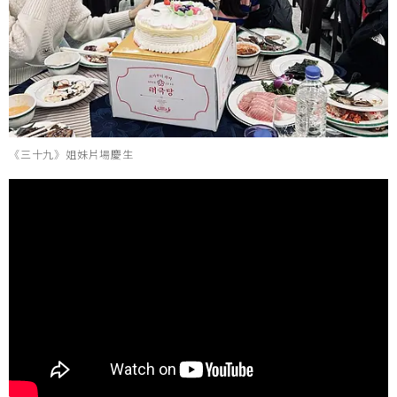
《三十九》姐妹片場慶生