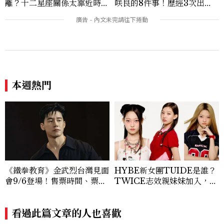
離？十二星座關係太靠近時最
咲良的8件事！歷經3次出
怕發生的事，「這星座」一有
道、嚴以律己的終極自我管理
壓力就先躲起來
王、靠「這招」養成17吋螞蟻
腰
本週熱門
《鐵拳教育》金武烈台灣見面
HYBE新女團TUIDE是誰？
會9/6登場！售票時間、票
TWICE志效親妹妹加入，7
價、粉絲福利一次看
名成員、出道日期一次認識
看過此篇文章的人也喜歡