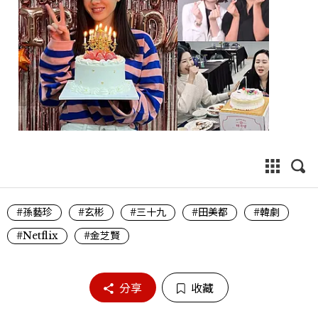
#孫藝珍
#玄彬
#三十九
#田美都
#韓劇
#Netflix
#金芝賢
分享
收藏