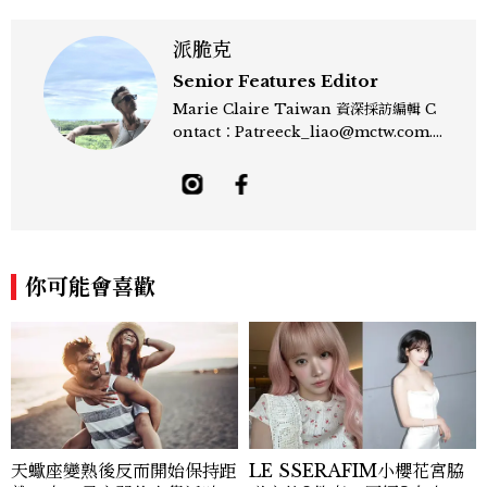
派脆克
Senior Features Editor
Marie Claire Taiwan 資深採訪編輯 C
ontact：Patreeck_liao@mctw.com.t
w 擅長捕捉當代文化與時尚交會的瞬間，以
敏銳的觀察力與敘事能力，撰寫出兼具深度
與美感的專題內容，長期關注亞洲娛樂、人
物專訪、流行風格與 LGBTQ 多元議題。
曾專訪多位影視與音樂領域的代表人物，擅
長以細膩視角挖掘藝人內在的故事與蛻變。
你可能會喜歡
除了平面編輯，他也涉足影像企劃、封面製
作等，能靈活整合內容與視覺，打造具感染
力的跨平台敘事語言。認為好的內容不僅是
記錄時代，更是溫柔的行動——在每一段訪
談與每一篇文章裡，留下值得反覆回味的
光。
天蠍座變熟後反而開始保持距
LE SSERAFIM小櫻花宮脇