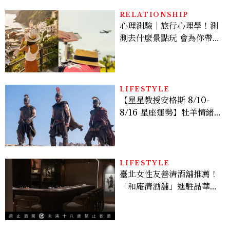
RELATIONSHIP
心理測驗｜旅行心理學！測
測去什麼景點玩 會為你帶來
好運
LIFESTYLE
【星星教授安格斯 8/10-
8/16 星座運勢】牡羊情緒
變敏感，雙子人際吸引力爆
棚
LIFESTYLE
臺北女性友善清酒舖推薦！
「和庵清酒舖」進駐晶華酒
店：首創五行心情選酒、單
杯180元起輕鬆微醺