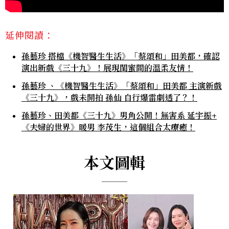
延伸閱讀：
孫藝珍 搭檔《機智醫生生活》「蔡頌和」田美都，確認
演出新戲《三十九》！展現閨蜜間的溫柔友情！
孫藝珍 、《機智醫生生活》「蔡頌和」田美都 主演新戲
《三十九》，戲未開拍 孫仙 自行爆雷劇透了？！
孫藝珍、田美都《三十九》男角公開！無害系 延宇振+
《夫婦的世界》暖男 李茂生，這個組合太療癒！
本文圖輯